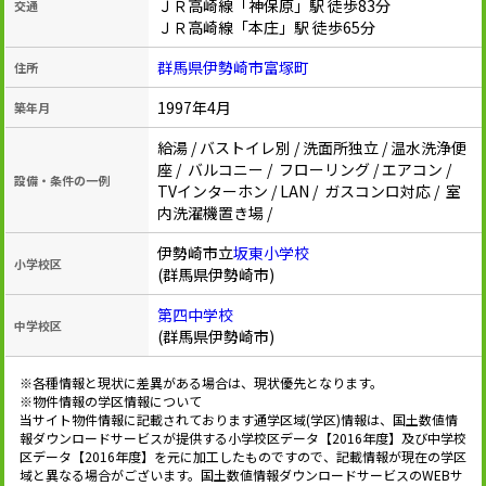
ＪＲ高崎線「神保原」駅 徒歩83分
交通
ＪＲ高崎線「本庄」駅 徒歩65分
群馬県伊勢崎市富塚町
住所
1997年4月
築年月
給湯 / バストイレ別 / 洗面所独立 / 温水洗浄便
座 / バルコニー / フローリング / エアコン /
設備・条件の一例
TVインターホン / LAN / ガスコンロ対応 / 室
内洗濯機置き場 /
伊勢崎市立
坂東小学校
小学校区
(群馬県伊勢崎市)
第四中学校
中学校区
(群馬県伊勢崎市)
※各種情報と現状に差異がある場合は、現状優先となります。
※物件情報の学区情報について
当サイト物件情報に記載されております通学区域(学区)情報は、国土数値情
報ダウンロードサービスが提供する小学校区データ【2016年度】及び中学校
区データ【2016年度】を元に加工したものですので、記載情報が現在の学区
域と異なる場合がございます。国土数値情報ダウンロードサービスのWEBサ