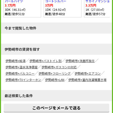
パールハイツ
コートシルバー
サカイノマンション
3.7万円
3万円
3.3万円
3DK（46.31㎡）
1DK（24.92㎡）
1K（27.00㎡）
剛志
/徒歩51分
剛志
/徒歩48分
剛志
/徒歩57分
今まで閲覧した物件
伊勢崎市の賃貸を探す
伊勢崎市+給湯
伊勢崎市+バストイレ別
伊勢崎市+洗面所独立
伊勢崎市+温水洗浄便座
伊勢崎市+ガスコンロ対応
伊勢崎市+バルコニー
伊勢崎市+フローリング
伊勢崎市+エアコン
伊勢崎市+TVインターホン
伊勢崎市+LAN
伊勢崎市+室内洗濯機置き場
最近検索した条件
このページをメールで送る