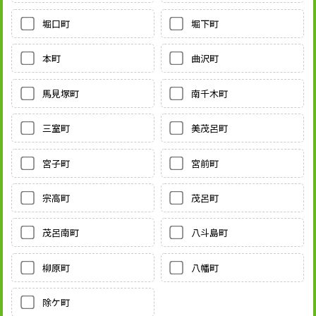
堀口町
堀下町
本町
曲沢町
馬見塚町
南千木町
三室町
美茂呂町
宮子町
宮前町
宗高町
茂呂町
茂呂南町
八斗島町
柳原町
八幡町
除ケ町