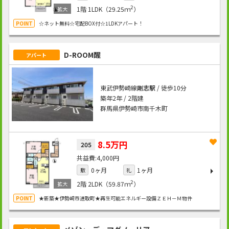
2
1階
1LDK（29.25ｍ
）
☆ネット無料☆宅配BOX付☆1LDKアパート！
D-ROOM醒
アパート
東武伊勢崎線
剛志駅
/ 徒歩10分
築年2年 / 2階建
群馬県伊勢崎市南千木町
8.5万円
205
4,000円
0ヶ月
1ヶ月
敷
礼
2
2階
2LDK（59.87ｍ
）
★新築★伊勢崎市連取町★再生可能エネルギー設備ＺＥＨ－Ｍ物件