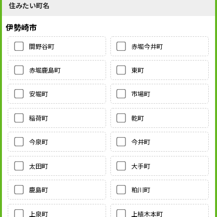
住みたい町名
伊勢崎市
間野谷町
赤堀今井町
赤堀鹿島町
東町
安堀町
市場町
稲荷町
乾町
今泉町
今井町
太田町
大手町
鹿島町
粕川町
上泉町
上植木本町