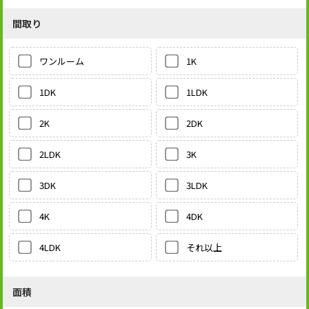
間取り
1K
ワンルーム
1LDK
1DK
2DK
2K
3K
2LDK
3LDK
3DK
4DK
4K
それ以上
4LDK
面積