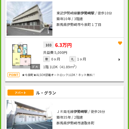
東武伊勢崎線
新伊勢崎駅
/ 徒歩10分
築年10年 / 3階建
群馬県伊勢崎市今泉町１丁目
6.3万円
103
5,000円
0ヶ月
1ヶ月
敷
礼
2
1階
1LDK（41.89ｍ
）
★今泉町★ALSOK搭載オートロック1LDK！ネット無料！
ル・グラン
アパート
ＪＲ両毛線
伊勢崎駅
/ 徒歩26分
築年35年 / 2階建
群馬県伊勢崎市連取本町