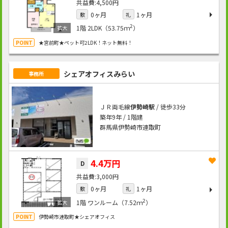
4,500円
0ヶ月
1ヶ月
敷
礼
2
1階
2LDK（53.75ｍ
）
★宮前町★ペット可2LDK！ネット無料！
シェアオフィスみらい
事務所
ＪＲ両毛線
伊勢崎駅
/ 徒歩33分
築年9年 / 1階建
群馬県伊勢崎市連取町
4.4万円
D
3,000円
0ヶ月
1ヶ月
敷
礼
2
1階
ワンルーム（7.52ｍ
）
伊勢崎市連取町★シェアオフィス