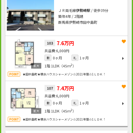
ＪＲ両毛線
伊勢崎駅
/ 徒歩39分
築年4年 / 2階建
群馬県伊勢崎市田中島町
7.6万円
103
6,000円
0ヶ月
1ヶ月
敷
礼
2
1階
1LDK（45ｍ
）
★田中島町★積水ハウスシャーメゾン☆2021年築☆1ＬＤＫ！
7.4万円
107
6,000円
0ヶ月
1ヶ月
敷
礼
2
1階
1LDK（45ｍ
）
★田中島町★積水ハウスシャーメゾン☆2021年築☆1ＬＤＫ！