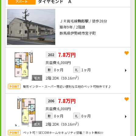
ダイヤモンド Ａ
アパート
ＪＲ両毛線
駒形駅
/ 徒歩26分
築年9年 / 2階建
群馬県伊勢崎市宮子町
7.8万円
202
6,000円
0ヶ月
1ヶ月
敷
礼
2
2階
2DK（59.16ｍ
）
駒形インター・スーパー等近い便利な立地のペット可物件です♪
7.8万円
206
6,000円
0ヶ月
0ヶ月
敷
礼
2
2階
2DK（59.16ｍ
）
ペット可！SECOMホームセキュリティ搭載！ネット無料☆