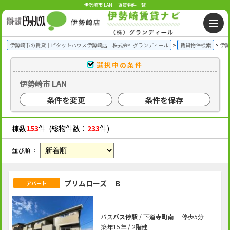
伊勢崎市 LAN ｜賃貸物件一覧
伊勢崎市の賃貸｜ピタットハウス伊勢崎店｜株式会社グランディール
賃貸物件検索
伊勢
選択中の条件
伊勢崎市 LAN
条件を変更
条件を保存
棟数
153
件 (総物件数：
233
件)
並び順 ：
プリムローズ Ｂ
アパート
バス
バス停駅
/ 下道寺町南 停歩5分
築年15年 / 2階建