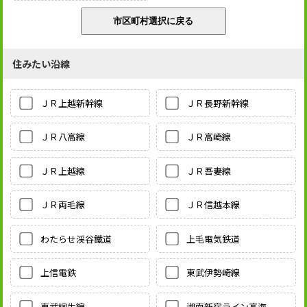
住みたい沿線
ＪＲ上越新幹線
ＪＲ長野新幹線
ＪＲ八高線
ＪＲ高崎線
ＪＲ上越線
ＪＲ吾妻線
ＪＲ両毛線
ＪＲ信越本線
わたらせ渓谷鐵道
上毛電気鉄道
上信電鉄
東武伊勢崎線
東武桐生線
湘南新宿ライン高海