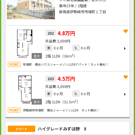
築年19年 / 2階建
群馬県伊勢崎市市場町１丁目
4.8万円
202
3,000円
0ヶ月
0ヶ月
敷
礼
2
2階
1LDK（36ｍ
）
市場町 積水ハウスシャーメゾン1LDKアパート！ネット無料！
4.5万円
203
3,000円
0ヶ月
0ヶ月
敷
礼
2
2階
1LDK（31.5ｍ
）
伊勢崎市市場町 積水シャーメゾン1LDK ネット無料！
ハイグレードみずほ野 Ⅱ
アパート