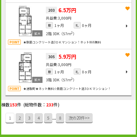
6.5万円
203
3,000円
1ヶ月
0ヶ月
敷
礼
2
2階
3DK（57ｍ
）
★鉄筋コンクリート造3ＤＫマンション！ネットWifi無料
5.9万円
305
3,000円
1ヶ月
0ヶ月
敷
礼
2
3階
3DK（57ｍ
）
★連取町★ネット無料☆鉄筋コンクリート造3ＤＫマンション！
棟数
153
件 (総物件数：
233
件)
...
1
2
3
4
5
8
次の20件>>