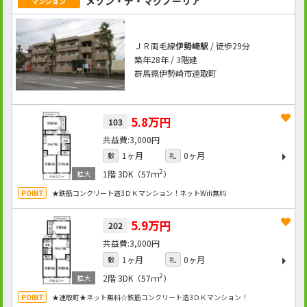
メゾン・デ・マグノーリア
マンション
ＪＲ両毛線
伊勢崎駅
/ 徒歩29分
築年28年 / 3階建
群馬県伊勢崎市連取町
5.8万円
103
3,000円
1ヶ月
0ヶ月
敷
礼
2
1階
3DK（57ｍ
）
★鉄筋コンクリート造3ＤＫマンション！ネットWifi無料
5.9万円
202
3,000円
1ヶ月
0ヶ月
敷
礼
2
2階
3DK（57ｍ
）
★連取町★ネット無料☆鉄筋コンクリート造3ＤＫマンション！