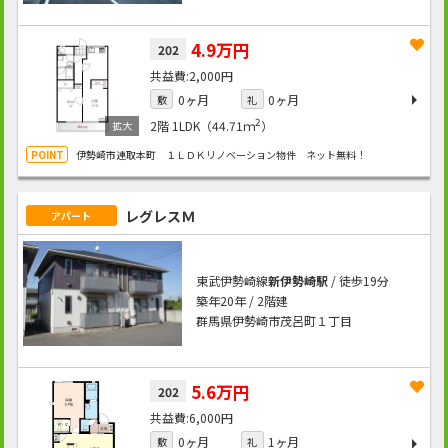
4.9万円
202
2,000円
0ヶ月
0ヶ月
敷
礼
2
2階
1LDK（44.71ｍ
）
伊勢崎市連取本町 １ＬＤＫリノベーション物件 ネット無料！
レグレスＭ
アパート
東武伊勢崎線
新伊勢崎駅
/ 徒歩19分
築年20年 / 2階建
群馬県伊勢崎市茂呂町１丁目
5.6万円
202
6,000円
0ヶ月
1ヶ月
敷
礼