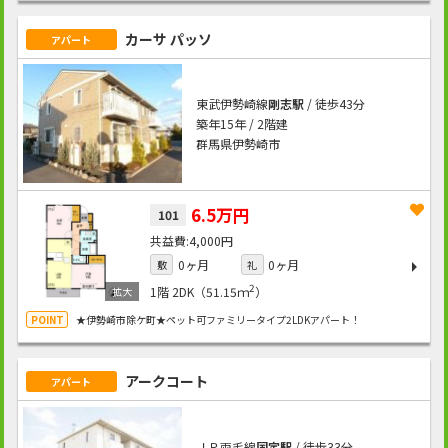
カーサ パッソ
アパート
東武伊勢崎線
剛志駅
/ 徒歩43分
築年15年 / 2階建
群馬県伊勢崎市
6.5万円
101
4,000円
0ヶ月
0ヶ月
敷
礼
2
1階
2DK（51.15ｍ
）
★伊勢崎市除ケ町★ペット可ファミリータイプ2LDKアパート！
アークコート
アパート
ＪＲ両毛線
国定駅
/ 徒歩33分