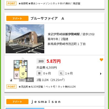
★柳原町★積水シャーメゾン☆ネットWi-Fi無料！角部屋
ブルーサファイア Ａ
アパート
東武伊勢崎線
新伊勢崎駅
/ 徒歩19分
築年9年 / 2階建
群馬県伊勢崎市茂呂町１丁目
5.8万円
203
4,500円
0ヶ月
1ヶ月
敷
礼
2
2階
1LDK（29.25ｍ
）
★茂呂町★ALSOK搭載！ペット可！ネット無料1LDK
ｊｅｓｍａｉｓｏｎ
アパート