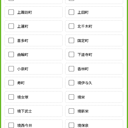
上諏訪町
上田町
上蓮町
北千木町
喜多町
国定町
曲輪町
下道寺町
小泉町
香林町
寿町
境伊与久
境女塚
境栄
境下武士
境新栄
境西今井
境保泉