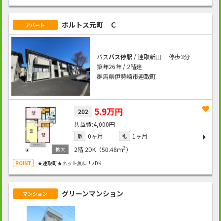
ポルトス元町 Ｃ
アパート
バス
バス停駅
/ 連取新田 停歩3分
築年26年 / 2階建
群馬県伊勢崎市連取町
5.9万円
202
4,000円
0ヶ月
1ヶ月
敷
礼
2
2階
2DK（50.48ｍ
）
★連取町★ネット無料！2DK
グリーンマンション
マンション