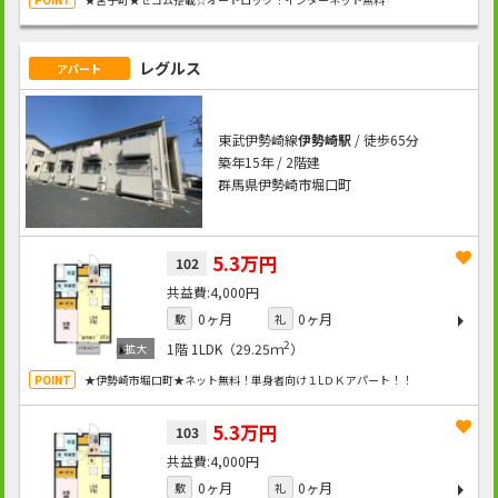
レグルス
アパート
東武伊勢崎線
伊勢崎駅
/ 徒歩65分
築年15年 / 2階建
群馬県伊勢崎市堀口町
5.3万円
102
4,000円
0ヶ月
0ヶ月
敷
礼
2
1階
1LDK（29.25ｍ
）
★伊勢崎市堀口町★ネット無料！単身者向け１LＤＫアパート！！
5.3万円
103
4,000円
0ヶ月
0ヶ月
敷
礼