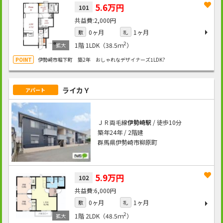
5.6万円
101
2,000円
0ヶ月
1ヶ月
敷
礼
2
1階
1LDK（38.5ｍ
）
伊勢崎市堀下町 築2年 おしゃれなデザイナーズ1LDK?
ライカＹ
アパート
ＪＲ両毛線
伊勢崎駅
/ 徒歩10分
築年24年 / 2階建
群馬県伊勢崎市柳原町
5.9万円
102
6,000円
0ヶ月
1ヶ月
敷
礼
2
1階
2LDK（48.5ｍ
）