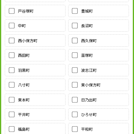
戸谷塚町
豊城町
中町
長沼町
西小保方町
西久保町
西田町
韮塚町
羽黒町
波志江町
八寸町
東小保方町
東本町
日乃出町
平井町
ひろせ町
福島町
平和町