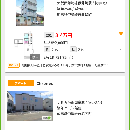
東武伊勢崎線
伊勢崎駅
/ 徒歩9分
築年25年 / 4階建
群馬県伊勢崎市曲輪町
3.4万円
201
2,000円
0ヶ月
0ヶ月
敷
礼
2
2階
1K（21.73ｍ
）
初期費用が翌月前家賃分のみ！仲介手数料無料！敷金・礼金無料！
Chronos
アパート
ＪＲ両毛線
国定駅
/ 徒歩37分
築年2年 / 2階建
群馬県伊勢崎市堀下町