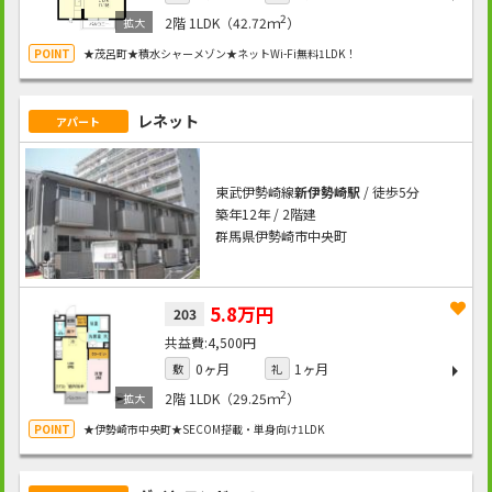
2
2階
1LDK（42.72ｍ
）
★茂呂町★積水シャーメゾン★ネットWi-Fi無料1LDK！
レネット
アパート
東武伊勢崎線
新伊勢崎駅
/ 徒歩5分
築年12年 / 2階建
群馬県伊勢崎市中央町
5.8万円
203
4,500円
0ヶ月
1ヶ月
敷
礼
2
2階
1LDK（29.25ｍ
）
★伊勢崎市中央町★SECOM搭載・単身向け1LDK