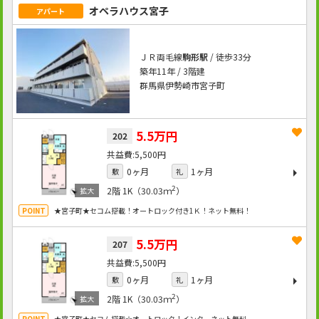
オペラハウス宮子
アパート
ＪＲ両毛線
駒形駅
/ 徒歩33分
築年11年 / 3階建
群馬県伊勢崎市宮子町
5.5万円
202
5,500円
0ヶ月
1ヶ月
敷
礼
2
2階
1K（30.03ｍ
）
★宮子町★セコム搭載！オートロック付き1Ｋ！ネット無料！
5.5万円
207
5,500円
0ヶ月
1ヶ月
敷
礼
2
2階
1K（30.03ｍ
）
★宮子町★セコム搭載☆オートロック！インターネット無料