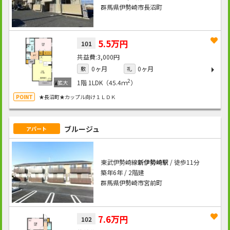
群馬県伊勢崎市長沼町
5.5万円
101
3,000円
0ヶ月
0ヶ月
敷
礼
2
1階
1LDK（45.4ｍ
）
★長沼町★カップル向け１ＬＤＫ
ブルージュ
アパート
東武伊勢崎線
新伊勢崎駅
/ 徒歩11分
築年6年 / 2階建
群馬県伊勢崎市宮前町
7.6万円
102