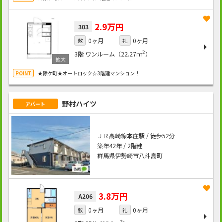
2.9万円
303
0ヶ月
0ヶ月
敷
礼
2
3階
ワンルーム（22.27ｍ
）
★除ケ町★オートロック☆3階建マンション！
野村ハイツ
アパート
ＪＲ高崎線
本庄駅
/ 徒歩52分
築年42年 / 2階建
群馬県伊勢崎市八斗島町
3.8万円
A206
0ヶ月
0ヶ月
敷
礼
2