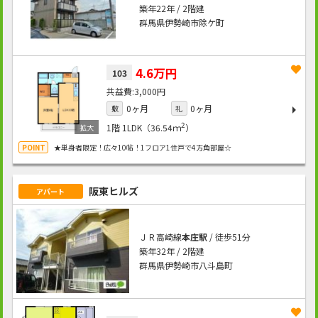
築年22年 / 2階建
群馬県伊勢崎市除ケ町
4.6万円
103
3,000円
0ヶ月
0ヶ月
敷
礼
2
1階
1LDK（36.54ｍ
）
★単身者限定！広々10帖！1フロア1住戸で4方角部屋☆
阪東ヒルズ
アパート
ＪＲ高崎線
本庄駅
/ 徒歩51分
築年32年 / 2階建
群馬県伊勢崎市八斗島町