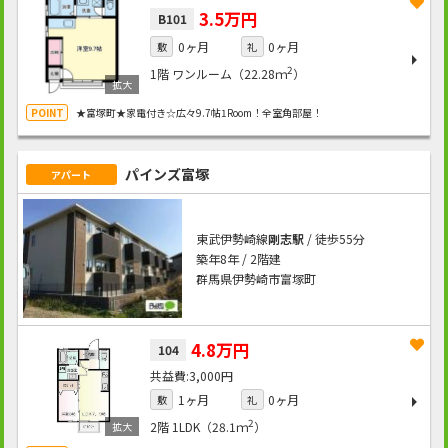
3.5万円
B101
0ヶ月
0ヶ月
敷
礼
2
1階
ワンルーム（22.28ｍ
）
★富塚町★家電付き☆広々9.7帖1Room！全室角部屋！
パインズ富塚
アパート
東武伊勢崎線
剛志駅
/ 徒歩55分
築年8年 / 2階建
群馬県伊勢崎市富塚町
4.8万円
104
3,000円
1ヶ月
0ヶ月
敷
礼
2
2階
1LDK（28.1ｍ
）