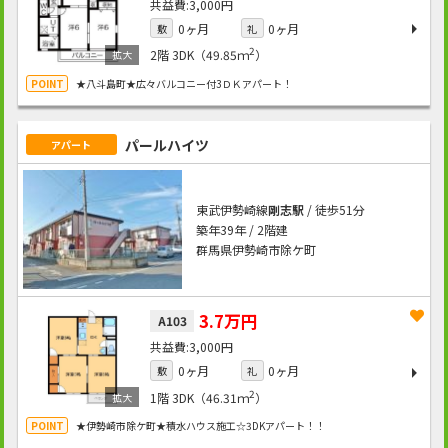
3,000円
0ヶ月
0ヶ月
敷
礼
2
2階
3DK（49.85ｍ
）
★八斗島町★広々バルコニー付3ＤＫアパート！
パールハイツ
アパート
東武伊勢崎線
剛志駅
/ 徒歩51分
築年39年 / 2階建
群馬県伊勢崎市除ケ町
3.7万円
A103
3,000円
0ヶ月
0ヶ月
敷
礼
2
1階
3DK（46.31ｍ
）
★伊勢崎市除ケ町★積水ハウス施工☆3DKアパート！！