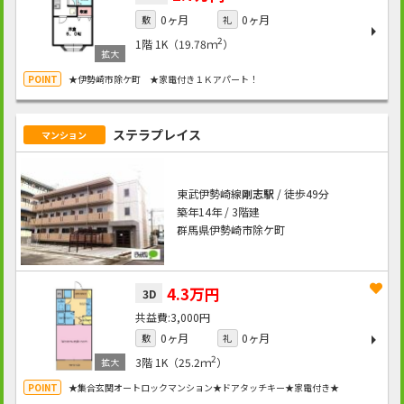
0ヶ月
0ヶ月
敷
礼
2
1階
1K（19.78ｍ
）
★伊勢崎市除ケ町 ★家電付き１Ｋアパート！
ステラプレイス
マンション
東武伊勢崎線
剛志駅
/ 徒歩49分
築年14年 / 3階建
群馬県伊勢崎市除ケ町
4.3万円
3D
3,000円
0ヶ月
0ヶ月
敷
礼
2
3階
1K（25.2ｍ
）
★集合玄関オートロックマンション★ドアタッチキー★家電付き★