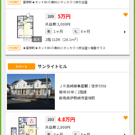
富塚町★ネットWi-Fi無料☆ホッカラリ床の浴室
5万円
205
3,000円
1ヶ月
0ヶ月
敷
礼
2
2階
1LDK（28.1ｍ
）
★富塚町★ネットWi-Fi無料☆ホッカラリ床浴室☆複層ガラス
サンライトヒル
アパート
ＪＲ高崎線
本庄駅
/ 徒歩59分
築年30年 / 2階建
群馬県伊勢崎市富塚町
4.8万円
203
2,800円
0ヶ月
0ヶ月
敷
礼