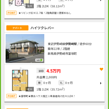
2
2階
2LDK（58.12ｍ
）
★リビング広々11.7帖！2階角部屋☆更新料なし
ハイツクレバー
アパート
東武伊勢崎線
伊勢崎駅
/ 徒歩60分
築年22年 / 2階建
群馬県伊勢崎市富塚町
4.5万円
103
2,000円
0ヶ月
0ヶ月
敷
礼
2
1階
1LDK（35.72ｍ
）
★富塚町★積水ハウス施工☆単身者向け広々1LDK！