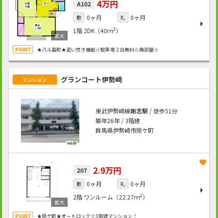
4万円
A102
0ヶ月
0ヶ月
敷
礼
2
1階
2DK（40ｍ
）
★八斗島町★追い焚き機能☆駐車場２台無料☆角部屋☆
グランコート伊勢崎
マンション
東武伊勢崎線
剛志駅
/ 徒歩51分
築年26年 / 3階建
群馬県伊勢崎市除ケ町
2.9万円
207
0ヶ月
0ヶ月
敷
礼
2
2階
ワンルーム（22.27ｍ
）
★除ケ町★オートロック☆3階建マンション！