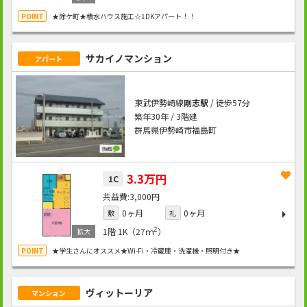
★除ケ町★積水ハウス施工☆1DKアパート！！
サカイノマンション
アパート
東武伊勢崎線
剛志駅
/ 徒歩57分
築年30年 / 3階建
群馬県伊勢崎市福島町
3.3万円
1C
3,000円
0ヶ月
0ヶ月
敷
礼
2
1階
1K（27ｍ
）
★学生さんにオススメ★Wi-Fi・冷蔵庫・洗濯機・照明付き★
ヴィットーリア
マンション