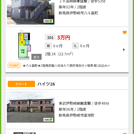
ＪＲ高崎線
本庄駅
/ 徒歩53分
築年32年 / 2階建
群馬県伊勢崎市八斗島町
3万円
201
0ヶ月
0ヶ月
敷
礼
2
2階
1K（22.7ｍ
）
★八斗島町★2階角部屋☆日当たり良好南向き☆駐車場1台込み☆
ハイツ26
アパート
東武伊勢崎線
剛志駅
/ 徒歩49分
築年36年 / 2階建
群馬県伊勢崎市富塚町