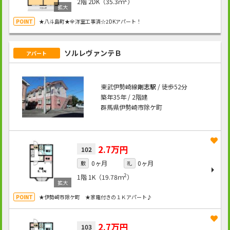
2階
2DK（35.3ｍ
）
★八斗島町★全洋室工事済☆2DKアパート！
ソルレヴァンテＢ
アパート
東武伊勢崎線
剛志駅
/ 徒歩52分
築年35年 / 2階建
群馬県伊勢崎市除ケ町
2.7万円
102
0ヶ月
0ヶ月
敷
礼
2
1階
1K（19.78ｍ
）
★伊勢崎市除ケ町 ★家電付きの１Ｋアパート♪
2.7万円
103