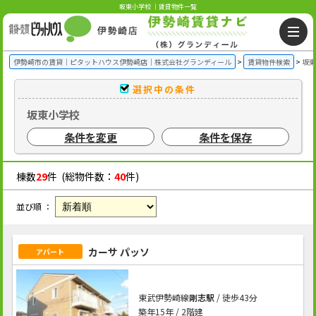
坂東小学校 ｜賃貸物件一覧
伊勢崎市の賃貸｜ピタットハウス伊勢崎店｜株式会社グランディール
賃貸物件検索
坂東
選択中の条件
坂東小学校
条件を変更
条件を保存
棟数
29
件 (総物件数：
40
件)
並び順 ：
カーサ パッソ
アパート
東武伊勢崎線
剛志駅
/ 徒歩43分
築年15年 / 2階建