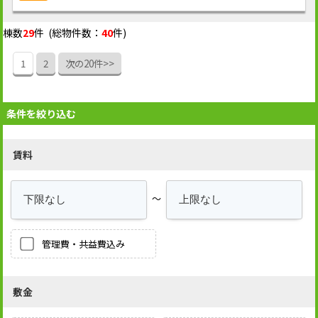
棟数
29
件 (総物件数：
40
件)
1
2
次の20件>>
条件を絞り込む
賃料
～
管理費・共益費込み
敷金