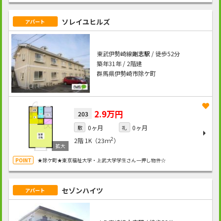
ソレイユヒルズ
アパート
東武伊勢崎線
剛志駅
/ 徒歩52分
築年31年 / 2階建
群馬県伊勢崎市除ケ町
2.9万円
203
0ヶ月
0ヶ月
敷
礼
2
2階
1K（23ｍ
）
★除ケ町★東京福祉大学・上武大学学生さん一押し物件☆
セゾンハイツ
アパート