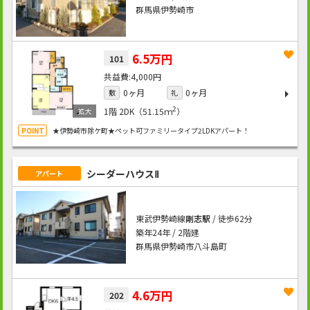
群馬県伊勢崎市
6.5万円
101
4,000円
0ヶ月
0ヶ月
敷
礼
2
1階
2DK（51.15ｍ
）
★伊勢崎市除ケ町★ペット可ファミリータイプ2LDKアパート！
シーダーハウスⅡ
アパート
東武伊勢崎線
剛志駅
/ 徒歩62分
築年24年 / 2階建
群馬県伊勢崎市八斗島町
4.6万円
202