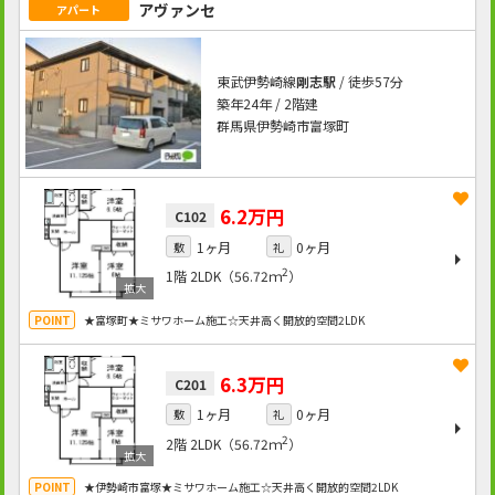
アヴァンセ
アパート
東武伊勢崎線
剛志駅
/ 徒歩57分
築年24年 / 2階建
群馬県伊勢崎市富塚町
6.2万円
C102
1ヶ月
0ヶ月
敷
礼
2
1階
2LDK（56.72ｍ
）
★富塚町★ミサワホーム施工☆天井高く開放的空間2LDK
6.3万円
C201
1ヶ月
0ヶ月
敷
礼
2
2階
2LDK（56.72ｍ
）
★伊勢崎市富塚★ミサワホーム施工☆天井高く開放的空間2LDK