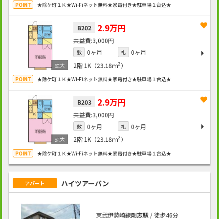
★除ケ町１Ｋ★Wi-Fiネット無料★家電付き★駐車場１台込★
2.9万円
B202
3,000円
0ヶ月
0ヶ月
敷
礼
2
2階
1K（23.18ｍ
）
★除ケ町１Ｋ★Wi-Fiネット無料★家電付き★駐車場１台込★
2.9万円
B203
3,000円
0ヶ月
0ヶ月
敷
礼
2
2階
1K（23.18ｍ
）
★除ケ町１Ｋ★Wi-Fiネット無料★家電付き★駐車場１台込★
ハイツアーバン
アパート
東武伊勢崎線
剛志駅
/ 徒歩46分