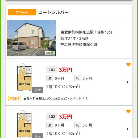
コートシルバー
アパート
東武伊勢崎線
剛志駅
/ 徒歩48分
築年37年 / 2階建
群馬県伊勢崎市除ケ町
3万円
101
0ヶ月
0ヶ月
敷
礼
2
1階
1DK（24.92ｍ
）
★除ケ町★積水ハウス施工☆1DKアパート！！
3万円
102
0ヶ月
0ヶ月
敷
礼
2
1階
1DK（24.92ｍ
）