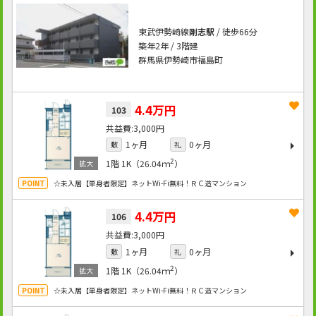
東武伊勢崎線
剛志駅
/ 徒歩66分
築年2年 / 3階建
群馬県伊勢崎市福島町
4.4万円
103
3,000円
1ヶ月
0ヶ月
敷
礼
2
1階
1K（26.04ｍ
）
☆未入居【単身者限定】ネットWi-Fi無料！ＲＣ造マンション
4.4万円
106
3,000円
1ヶ月
0ヶ月
敷
礼
2
1階
1K（26.04ｍ
）
☆未入居【単身者限定】ネットWi-Fi無料！ＲＣ造マンション