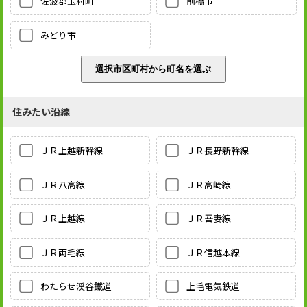
佐波郡玉村町
前橋市
みどり市
住みたい沿線
ＪＲ上越新幹線
ＪＲ長野新幹線
ＪＲ八高線
ＪＲ高崎線
ＪＲ上越線
ＪＲ吾妻線
ＪＲ両毛線
ＪＲ信越本線
わたらせ渓谷鐵道
上毛電気鉄道