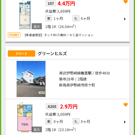
4.4万円
107
3,000円
1ヶ月
0ヶ月
敷
礼
2
1階
1K（26.04ｍ
）
【単身者限定】ネットWi-Fi無料！ＲＣ造マンション
グリーンヒルズ
アパート
東武伊勢崎線
剛志駅
/ 徒歩46分
築年28年 / 2階建
群馬県伊勢崎市除ケ町
2.9万円
A205
3,000円
0ヶ月
0ヶ月
敷
礼
2
2階
1K（23.18ｍ
）