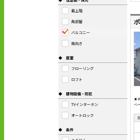
最上階
ボ
角部屋
バルコニー
南向き
◆ 居室
フローリング
ロフト
◆ 建物設備・防犯
★
TVインターホン
ペ
オートロック
◆ 条件