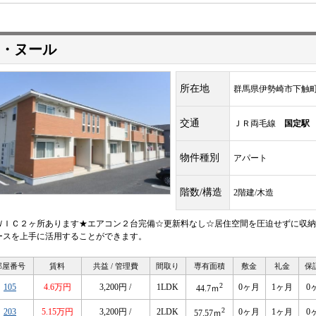
・ヌール
所在地
群馬県伊勢崎市下触
交通
ＪＲ両毛線
国定駅
物件種別
アパート
階数/構造
2階建/木造
ＷＩＣ２ヶ所あります★エアコン２台完備☆更新料なし☆居住空間を圧迫せずに収納
ースを上手に活用することができます。
部屋番号
賃料
共益 / 管理費
間取り
専有面積
敷金
礼金
保
2
105
4.6万円
3,200円 /
1LDK
0ヶ月
1ヶ月
0
44.7ｍ
2
203
5.15万円
3,200円 /
2LDK
0ヶ月
1ヶ月
0
57.57ｍ