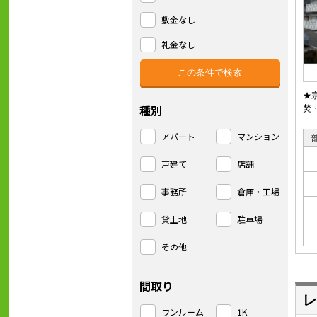
敷金なし
礼金なし
★
種別
焚
アパート
マンション
戸建て
店舗
事務所
倉庫・工場
貸土地
駐車場
その他
間取り
レ
ワンルーム
1K