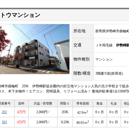
トウマンション
所在地
群馬県伊勢崎市曲輪
交通
ＪＲ両毛線
伊勢崎
物件種別
マンション
階数/構造
3階建/S造(鉄骨造)
勢崎市曲輪町 2DK 伊勢崎駅徒歩圏内の好立地マンション人気の北小学校まで徒歩
ガス、本下水物件！エアコン、照明器具、リフォーム済み！ 敷地外駐車場1台3300円
部屋番号
賃料
共益 / 管理費
間取り
専有面積
敷金
礼金
保
2
202
4万円
2,000円 /
2DK
0ヶ月
0ヶ月
0
42.9ｍ
2
303
4万円
2,000円 /
1LDK
0ヶ月
0ヶ月
0
40.01ｍ