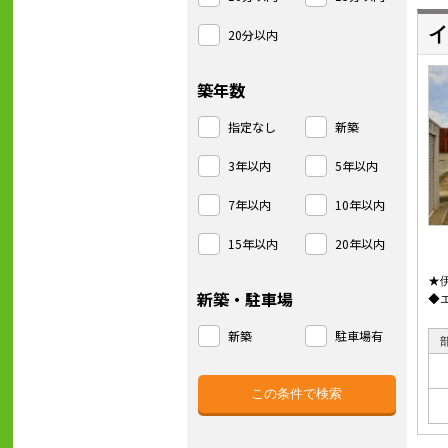
イ
20分以内
築年数
指定なし
新築
3年以内
5年以内
7年以内
10年以内
15年以内
20年以内
★
新築・駐車場
◆
新築
駐車場有