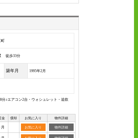
江町
駅
徒歩33分
築年月
1995年2月
8分♪エアコン2台・ウォシュレット・追炊
証金
償却
お気に入り
物件詳細
ヶ月
お気に入り
物件詳細