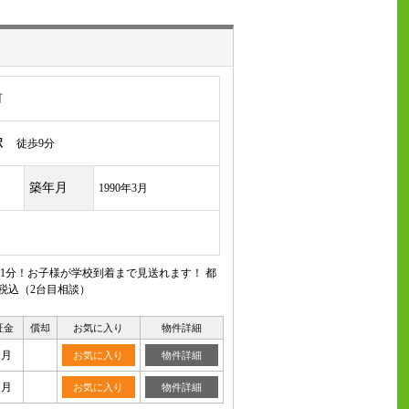
町
駅
徒歩9分
築年月
1990年3月
1分！お子様が学校到着まで見送れます！ 都
税込（2台目相談）
証金
償却
お気に入り
物件詳細
ヶ月
お気に入り
物件詳細
ヶ月
お気に入り
物件詳細