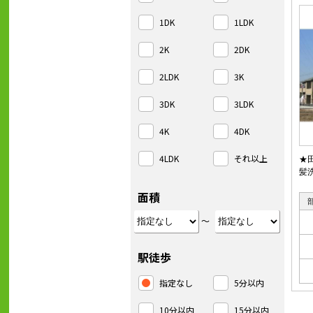
1DK
1LDK
2K
2DK
2LDK
3K
3DK
3LDK
4K
4DK
4LDK
それ以上
★
髪
面積
～
駅徒歩
指定なし
5分以内
10分以内
15分以内