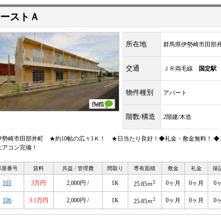
ーストＡ
所在地
群馬県伊勢崎市田部
交通
ＪＲ両毛線
国定駅
物件種別
アパート
階数/構造
2階建/木造
伊勢崎市田部井町 ★約10帖の広々1Ｋ！ ★日当たり良好！◆礼金・敷金無料！ 
エアコン完備！
部屋番号
賃料
共益 / 管理費
間取り
専有面積
敷金
礼金
保
2
105
3万円
2,000円 /
1K
0ヶ月
0ヶ月
0
25.85ｍ
2
106
3.1万円
2,000円 /
1K
0ヶ月
0ヶ月
0
25.85ｍ