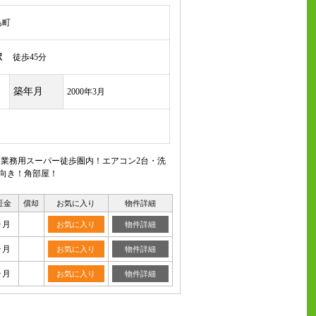
島町
駅
徒歩45分
築年月
2000年3月
・業務用スーパー徒歩圏内！エアコン2台・洗
南向き！角部屋！
証金
償却
お気に入り
物件詳細
ヶ月
お気に入り
物件詳細
ヶ月
お気に入り
物件詳細
ヶ月
お気に入り
物件詳細