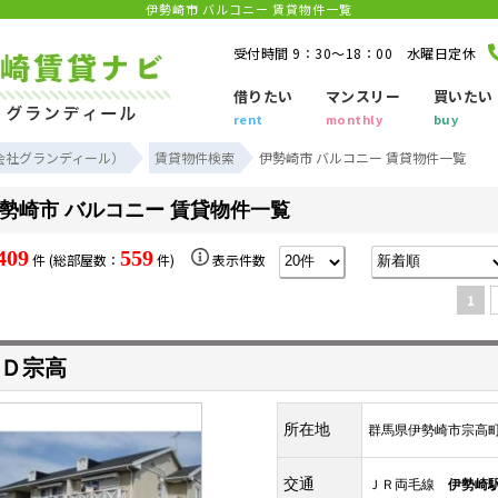
伊勢崎市 バルコニー 賃貸物件一覧
受付時間 9：30～18：00 水曜日定休
借りたい
マンスリー
買いたい
rent
monthly
buy
会社グランディール）
賃貸物件検索
伊勢崎市 バルコニー 賃貸物件一覧
勢崎市 バルコニー 賃貸物件一覧
409
559
件 (総部屋数：
件)
表示件数
1
Ｄ宗高
所在地
群馬県伊勢崎市宗高
交通
ＪＲ両毛線
伊勢崎