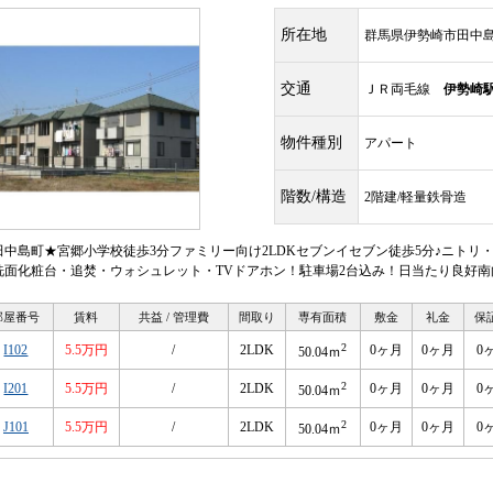
所在地
群馬県伊勢崎市田中
交通
ＪＲ両毛線
伊勢崎
物件種別
アパート
階数/構造
2階建/軽量鉄骨造
田中島町★宮郷小学校徒歩3分ファミリー向け2LDKセブンイセブン徒歩5分♪ニトリ
洗面化粧台・追焚・ウォシュレット・TVドアホン！駐車場2台込み！日当たり良好
部屋番号
賃料
共益 / 管理費
間取り
専有面積
敷金
礼金
保
2
I102
5.5万円
/
2LDK
0ヶ月
0ヶ月
0
50.04ｍ
2
I201
5.5万円
/
2LDK
0ヶ月
0ヶ月
0
50.04ｍ
2
J101
5.5万円
/
2LDK
0ヶ月
0ヶ月
0
50.04ｍ