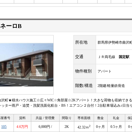
ネーロB
所在地
群馬県伊勢崎市曲沢
交通
ＪＲ両毛線
国定駅
物件種別
アパート
階数/構造
2階建/軽量鉄骨造
曲沢町★積水ハウス施工☆広々WIC☆角部屋☆2Kアパート！大きな荷物も収納でき
ャッター雨戸・追焚・洗髪洗面化粧台・BS！エアコン２台付！2台駐車場込み♪日当
部屋番号
賃料
共益 / 管理費
間取り
専有面積
敷金
礼金
保
2
105
4.6万円
6,000円 /
2K
0ヶ月
0.5ヶ月
0
42.32ｍ