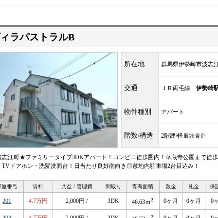
ィラパストラルB
所在地
群馬県伊勢崎市波志
交通
ＪＲ両毛線
伊勢崎
物件種別
アパート
階数/構造
2階建/軽量鉄骨造
波志江町★ファミリータイプ3DKアパート！コンビニ徒歩圏内！華蔵寺公園まで徒歩
・TVドアホン・洗髪洗面台！日当たり良好南向き◎敷地内駐車場2台目込み！
部屋番号
賃料
共益 / 管理費
間取り
専有面積
敷金
礼金
保
2
201
4.7万円
2,000円 /
3DK
0ヶ月
0ヶ月
0
46.63ｍ
2