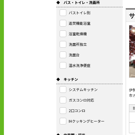
◆ バス・トイレ・洗面所
バストイレ別
サ
追焚機能浴室
浴室乾燥機
洗面所独立
洗面台
温水洗浄便座
◆ キッチン
システムキッチン
伊
市
ガスコンロ対応
2口コンロ
IHクッキングヒーター
◆ 住空間・採光