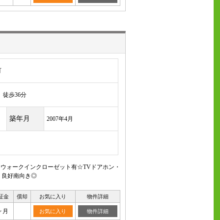
町
徒歩36分
築年月
2007年4月
るウォークインクローゼット有☆TVドアホン・
り良好南向き◎
証金
償却
お気に入り
物件詳細
ヶ月
お気に入り
物件詳細