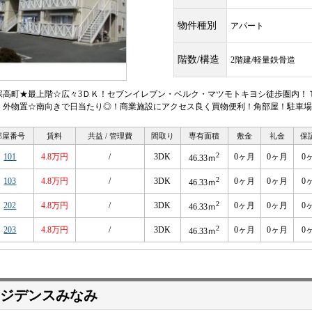
物件種別
アパート
階数/構造
2階建/軽量鉄骨造
宗高町★最上階☆広々3ＤＫ！セブンイレブン・ベルク・マツモトキヨシ徒歩圏内！
・外物置☆南向きで日当たり◎！商業施設にアクセス良く買物便利！角部屋！駐車場
部屋番号
賃料
共益 / 管理費
間取り
専有面積
敷金
礼金
保
2
101
4.8万円
/
3DK
0ヶ月
0ヶ月
0
46.33ｍ
2
103
4.8万円
/
3DK
0ヶ月
0ヶ月
0
46.33ｍ
2
202
4.8万円
/
3DK
0ヶ月
0ヶ月
0
46.33ｍ
2
203
4.8万円
/
3DK
0ヶ月
0ヶ月
0
46.33ｍ
ジデンスみなみ