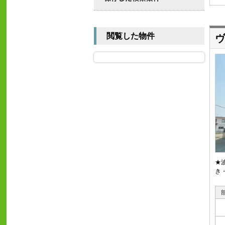
閲覧した物件
ヴ
★
き