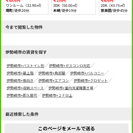
4.05万円
4.2万円
4.6万円
ワンルーム（32.90㎡）
3DK（50.00㎡）
2DK（43.75㎡）
境町
/徒歩20分
木崎
/徒歩19分
世良田
/徒歩45分
今まで閲覧した物件
伊勢崎市の賃貸を探す
伊勢崎市+バストイレ別
伊勢崎市+ガスコンロ対応
伊勢崎市+最上階
伊勢崎市+角部屋
伊勢崎市+バルコニー
伊勢崎市+南向き
伊勢崎市+エアコン
伊勢崎市+クロゼット
伊勢崎市+収納スペース
伊勢崎市+室内洗濯機置き場
伊勢崎市+即入居可
伊勢崎市+２Ｆ以上
最近検索した条件
このページをメールで送る