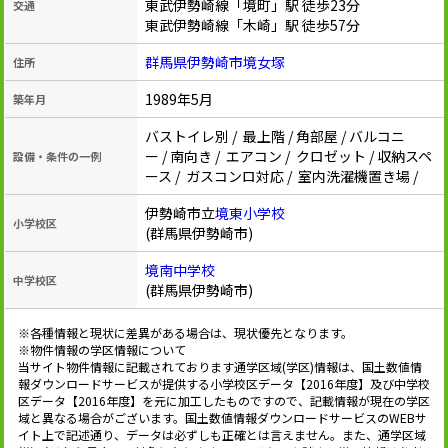
東武伊勢崎線「境町」駅 徒歩23分
交通
東武伊勢崎線「木崎」駅 徒歩57分
群馬県伊勢崎市境女塚
住所
1989年5月
築年月
バストイレ別 / 最上階 / 角部屋 / バルコニ
ー / 南向き / エアコン / クロゼット / 収納スペ
設備・条件の一例
ース / ガスコンロ対応 / 室内洗濯機置き場 /
伊勢崎市立
境東小学校
小学校区
(群馬県伊勢崎市)
境南中学校
中学校区
(群馬県伊勢崎市)
※各種情報と現状に差異がある場合は、現状優先となります。
※物件情報の学区情報について
当サイト物件情報に記載されております通学区域(学区)情報は、国土数値情
報ダウンロードサービスが提供する小学校区データ【2016年度】及び中学校
区データ【2016年度】を元に加工したものですので、記載情報が現在の学区
域と異なる場合がございます。国土数値情報ダウンロードサービスのWEBサ
イト上で記述通り、データは必ずしも正確とは言えません。また、通学区域