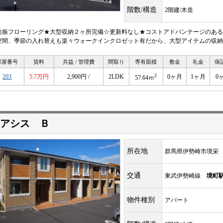
階数/構造
2階建/木造
防振フローリング★大型収納２ヶ所完備☆更新料なし★コストアドバンテージのある物
空間、季節の入れ替えも楽々ウォークインクロゼット有だから、大型アイテムの収納
部屋番号
賃料
共益 / 管理費
間取り
専有面積
敷金
礼金
保
2
203
5.7万円
2,900円 /
2LDK
0ヶ月
1ヶ月
0
57.64ｍ
アシス Ｂ
所在地
群馬県伊勢崎市境栄
交通
東武伊勢崎線
境町
物件種別
アパート