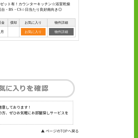
ゼット有！カウンターキッチン☆浴室乾燥
台・BS・CS☆日当たり良好南向き◎
証金
償却
お気に入り
物件詳細
ヶ月
お気に入り
物件詳細
用意しております！
の方、ぜひお気軽にお部屋探しサービスを
▲ ページのTOPへ戻る