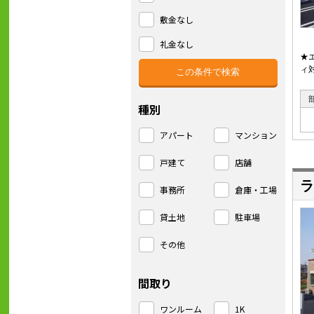
敷金なし
礼金なし
★
ィ
種別
アパート
マンション
戸建て
店舗
ラ
事務所
倉庫・工場
貸土地
駐車場
その他
間取り
ワンルーム
1K