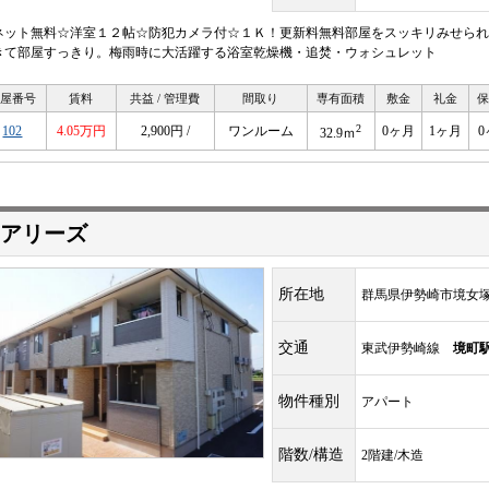
ネット無料☆洋室１２帖☆防犯カメラ付☆１Ｋ！更新料無料部屋をスッキリみせられ
きて部屋すっきり。梅雨時に大活躍する浴室乾燥機・追焚・ウォシュレット
部屋番号
賃料
共益 / 管理費
間取り
専有面積
敷金
礼金
保
2
102
4.05万円
2,900円 /
ワンルーム
0ヶ月
1ヶ月
32.9ｍ
アリーズ
所在地
群馬県伊勢崎市境女
交通
東武伊勢崎線
境町
物件種別
アパート
階数/構造
2階建/木造