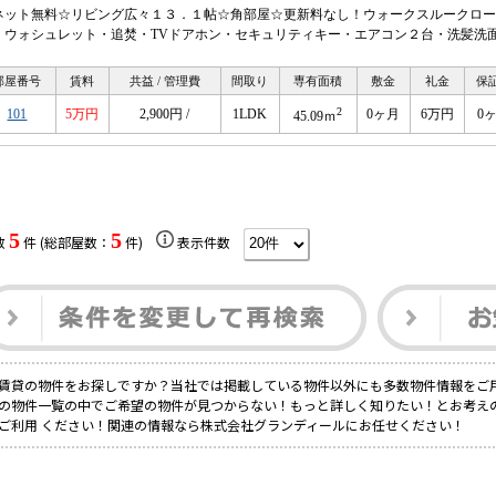
ネット無料☆リビング広々１３．１帖☆角部屋☆更新料なし！ウォークスルークロー
・ウォシュレット・追焚・TVドアホン・セキュリティキー・エアコン２台・洗髪洗面
部屋番号
賃料
共益 / 管理費
間取り
専有面積
敷金
礼金
保
2
101
5万円
2,900円 /
1LDK
0ヶ月
6万円
0
45.09ｍ
5
5
数
件 (総部屋数：
件)
表示件数
賃貸の物件をお探しですか？当社では掲載している物件以外にも多数物件情報をご
の物件一覧の中でご希望の物件が見つからない！もっと詳しく知りたい！とお考え
ご利用 ください！関連の情報なら株式会社グランディールにお任せください！