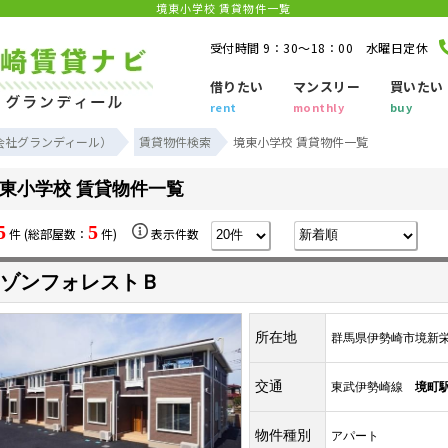
境東小学校 賃貸物件一覧
受付時間 9：30～18：00 水曜日定休
借りたい
マンスリー
買いたい
rent
monthly
buy
会社グランディール）
賃貸物件検索
境東小学校 賃貸物件一覧
東小学校 賃貸物件一覧
5
5
件 (総部屋数：
件)
表示件数
ゾンフォレストＢ
所在地
群馬県伊勢崎市境新
交通
東武伊勢崎線
境町
物件種別
アパート