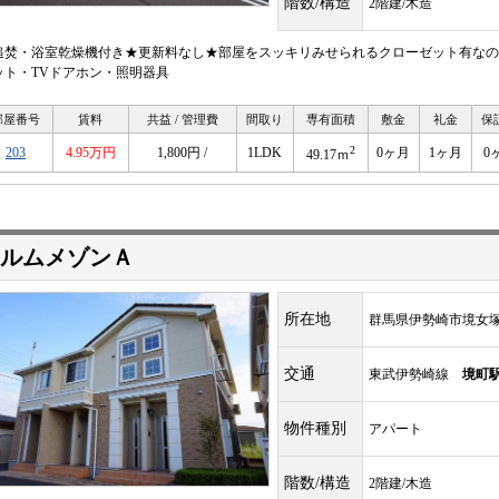
階数/構造
2階建/木造
追焚・浴室乾燥機付き★更新料なし★部屋をスッキリみせられるクローゼット有なの
ット・TVドアホン・照明器具
部屋番号
賃料
共益 / 管理費
間取り
専有面積
敷金
礼金
保
2
203
4.95万円
1,800円 /
1LDK
0ヶ月
1ヶ月
0
49.17ｍ
ルムメゾンＡ
所在地
群馬県伊勢崎市境女
交通
東武伊勢崎線
境町
物件種別
アパート
階数/構造
2階建/木造