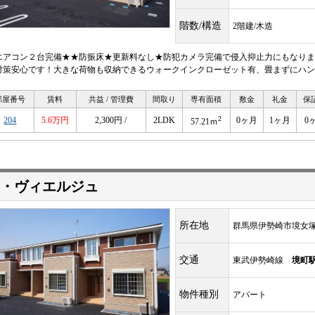
階数/構造
2階建/木造
エアコン２台完備★★防振床★更新料なし★防犯カメラ完備で侵入抑止力にもなりま
対策安心です！大きな荷物も収納できるウォークインクローゼット有、畳まずにハン
部屋番号
賃料
共益 / 管理費
間取り
専有面積
敷金
礼金
保
2
204
5.6万円
2,300円 /
2LDK
0ヶ月
1ヶ月
0
57.21ｍ
・ヴィエルジュ
所在地
群馬県伊勢崎市境女
交通
東武伊勢崎線
境町
物件種別
アパート