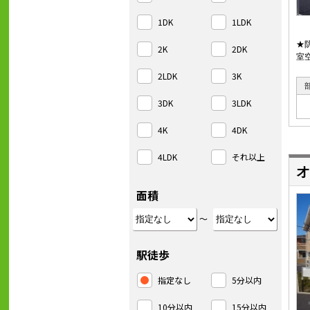
1DK
1LDK
★
2K
2DK
室
2LDK
3K
3DK
3LDK
4K
4DK
4LDK
それ以上
オ
面積
～
駅徒歩
指定なし
5分以内
10分以内
15分以内