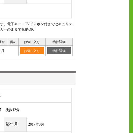
す。電子キー・TVドアホン付きでセキュリテ
ガーのままで収納OK
証金
償却
お気に入り
物件詳細
ヶ月
お気に入り
物件詳細
塚
駅
徒歩12分
築年月
2017年3月