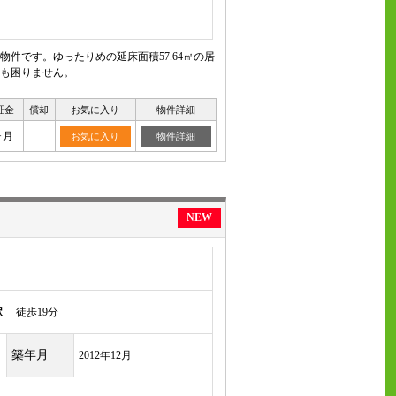
件です。ゆったりめの延床面積57.64㎡の居
も困りません。
証金
償却
お気に入り
物件詳細
ヶ月
お気に入り
物件詳細
NEW
駅
徒歩19分
築年月
2012年12月