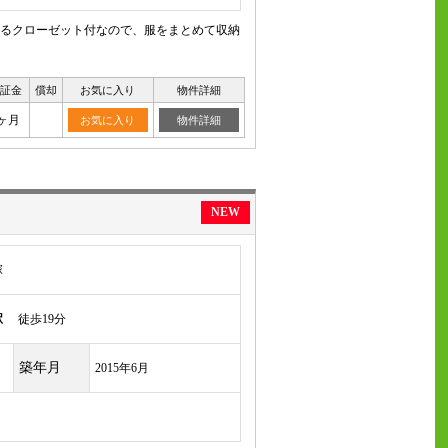
るクローゼット付なので、服をまとめて収納
証金
償却
お気に入り
物件詳細
0ヶ月
お気に入り
物件詳細
NEW
塚
駅
徒歩19分
築年月
2015年6月