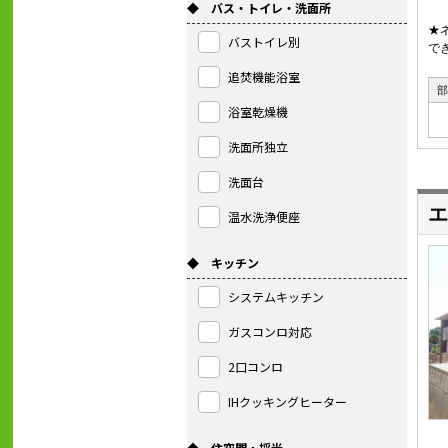
◆ バス・トイレ・洗面所
★
バストイレ別
で
追焚機能浴室
浴室乾燥機
洗面所独立
洗面台
エ
温水洗浄便座
◆ キッチン
システムキッチン
ガスコンロ対応
2口コンロ
IHクッキングヒーター
◆ 住空間・採光