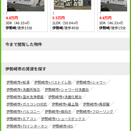
ＳＤ宗高
レジデンスみなみ
ＳＤ宗高
4.8万円
5.5万円
4.8万円
3DK（46.33㎡）
2LDK（50.04㎡）
3DK（46.33㎡）
伊勢崎
/徒歩15分
伊勢崎
/徒歩45分
伊勢崎
/徒歩15分
今まで閲覧した物件
伊勢崎市の賃貸を探す
伊勢崎市+給湯
伊勢崎市+バストイレ別
伊勢崎市+シャワー
伊勢崎市+洗面所独立
伊勢崎市+シャワー付洗面台
伊勢崎市+温水洗浄便座
伊勢崎市+洗面化粧台
伊勢崎市+ガスコンロ対応
伊勢崎市+最上階
伊勢崎市+角部屋
伊勢崎市+バルコニー
伊勢崎市+南向き
伊勢崎市+フローリング
伊勢崎市+エアコン
伊勢崎市+シューズボックス
伊勢崎市+TVインターホン
伊勢崎市+BS