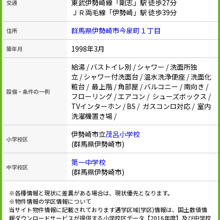
東武伊勢崎線「剛志」駅 徒歩27分
交通
ＪＲ両毛線「伊勢崎」駅 徒歩39分
群馬県伊勢崎市今泉町１丁目
住所
1998年3月
築年月
給湯 / バストイレ別 / シャワー / 洗面所独
立 / シャワー付洗面台 / 温水洗浄便座 / 洗面化
粧台 / 最上階 / 角部屋 / バルコニー / 南向き /
設備・条件の一例
フローリング / エアコン / シューズボックス /
TVインターホン / BS / ガスコンロ対応 / 室内
洗濯機置き場 /
伊勢崎市立
茂呂小学校
小学校区
(群馬県伊勢崎市)
第一中学校
中学校区
(群馬県伊勢崎市)
※各種情報と現状に差異がある場合は、現状優先となります。
※物件情報の学区情報について
当サイト物件情報に記載されております通学区域(学区)情報は、国土数値情
報ダウンロードサービスが提供する小学校区データ【2016年度】及び中学校