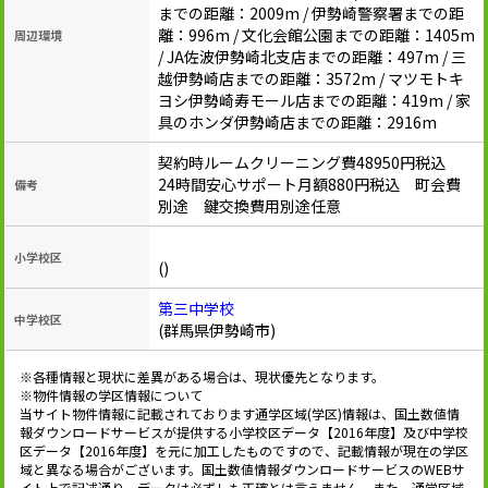
までの距離：2009m / 伊勢崎警察署までの距
離：996m / 文化会館公園までの距離：1405m
周辺環境
/ JA佐波伊勢崎北支店までの距離：497m / 三
越伊勢崎店までの距離：3572m / マツモトキ
ヨシ伊勢崎寿モール店までの距離：419m / 家
具のホンダ伊勢崎店までの距離：2916m
契約時ルームクリーニング費48950円税込
24時間安心サポート月額880円税込 町会費
備考
別途 鍵交換費用別途任意
小学校区
()
第三中学校
中学校区
(群馬県伊勢崎市)
※各種情報と現状に差異がある場合は、現状優先となります。
※物件情報の学区情報について
当サイト物件情報に記載されております通学区域(学区)情報は、国土数値情
報ダウンロードサービスが提供する小学校区データ【2016年度】及び中学校
区データ【2016年度】を元に加工したものですので、記載情報が現在の学区
域と異なる場合がございます。国土数値情報ダウンロードサービスのWEBサ
イト上で記述通り、データは必ずしも正確とは言えません。また、通学区域