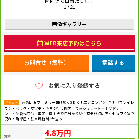
南向きで日当たり◎！
1 / 21
画像ギャラリー
WEB来店予約はこちら
電話する
宗高町★ファミリー向け広々3ＤＫ！エアコン2台付き！セブンイレ
ポイント
ブン・ベルク・マツモトキヨシ徒歩圏内！ウォシュレット・ＴＶドアホ
ン・・洗髪洗面台・追焚！南向きで日当たり◎！商業施設にアクセス良く買物
便利！角部屋！駐車場縦列2台込み
4.8万円
賃料