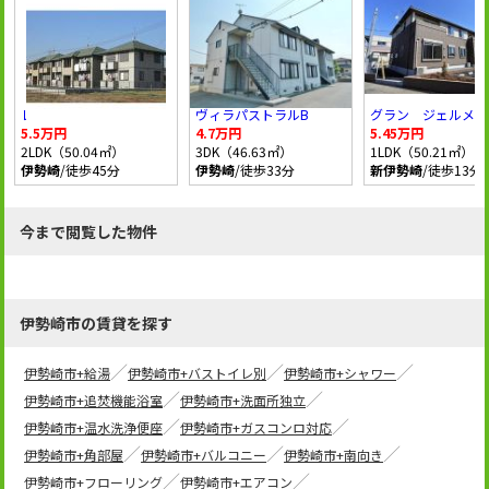
レジデンスみなみ
ヴィラパストラルB
グラン ジェルメ
5.5万円
4.7万円
5.45万円
2LDK（50.04㎡）
3DK（46.63㎡）
1LDK（50.21㎡）
伊勢崎
/徒歩45分
伊勢崎
/徒歩33分
新伊勢崎
/徒歩13分
今まで閲覧した物件
伊勢崎市の賃貸を探す
伊勢崎市+給湯
伊勢崎市+バストイレ別
伊勢崎市+シャワー
伊勢崎市+追焚機能浴室
伊勢崎市+洗面所独立
伊勢崎市+温水洗浄便座
伊勢崎市+ガスコンロ対応
伊勢崎市+角部屋
伊勢崎市+バルコニー
伊勢崎市+南向き
伊勢崎市+フローリング
伊勢崎市+エアコン