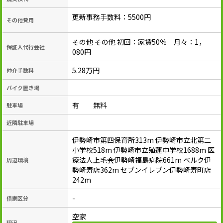
更新事務手数料：5500円
その他費用
その他 その他 初回：家賃50％ 月々：1，
保証人代行会社
080円
5.28万円
仲介手数料
バイク置き場
有 無料
駐車場
近隣駐車場
伊勢崎市第四保育所313m 伊勢崎市立北第二
小学校518m 伊勢崎市立殖蓮中学校1688m 医
療法人上毛会伊勢崎福島病院661m ベルク伊
周辺環境
勢崎寿店362m セブンイレブン伊勢崎寿町店
242m
-
借家区分
空家
現況