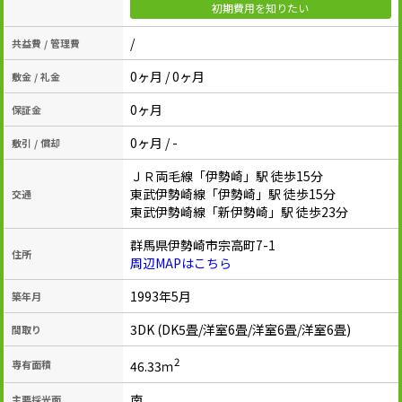
初期費用を知りたい
/
共益費 / 管理費
0ヶ月 / 0ヶ月
敷金 / 礼金
0ヶ月
保証金
0ヶ月 / -
敷引 / 償却
ＪＲ両毛線「伊勢崎」駅 徒歩15分
東武伊勢崎線「伊勢崎」駅 徒歩15分
交通
東武伊勢崎線「新伊勢崎」駅 徒歩23分
群馬県伊勢崎市宗高町7-1
住所
周辺MAPはこちら
1993年5月
築年月
3DK (DK5畳/洋室6畳/洋室6畳/洋室6畳)
間取り
2
46.33ｍ
専有面積
南
主要採光面