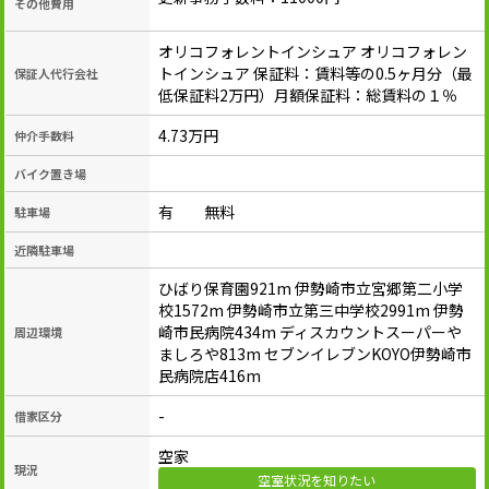
その他費用
オリコフォレントインシュア オリコフォレン
トインシュア 保証料：賃料等の0.5ヶ月分（最
保証人代行会社
低保証料2万円）月額保証料：総賃料の１％
4.73万円
仲介手数料
バイク置き場
有 無料
駐車場
近隣駐車場
ひばり保育園921m 伊勢崎市立宮郷第二小学
校1572m 伊勢崎市立第三中学校2991m 伊勢
崎市民病院434m ディスカウントスーパーや
周辺環境
ましろや813m セブンイレブンKOYO伊勢崎市
民病院店416m
-
借家区分
空家
現況
空室状況を知りたい