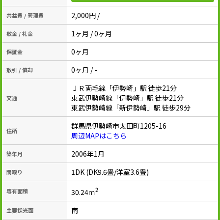
2,000円 /
共益費 / 管理費
1ヶ月 / 0ヶ月
敷金 / 礼金
0ヶ月
保証金
0ヶ月 / -
敷引 / 償却
ＪＲ両毛線「伊勢崎」駅 徒歩21分
東武伊勢崎線「伊勢崎」駅 徒歩21分
交通
東武伊勢崎線「新伊勢崎」駅 徒歩29分
群馬県伊勢崎市太田町1205-16
住所
周辺MAPはこちら
2006年1月
築年月
1DK (DK9.6畳/洋室3.6畳)
間取り
2
30.24ｍ
専有面積
南
主要採光面