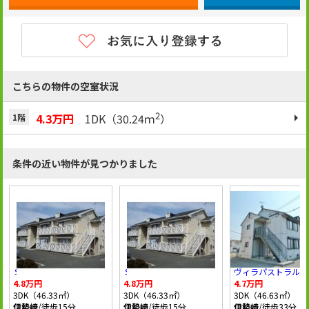
こちらの物件の空室状況
2
4.3万円
1DK（30.24ｍ
）
1階
条件の近い物件が見つかりました
ＳＤ宗高
ＳＤ宗高
ヴィラパストラルB
4.8万円
4.8万円
4.7万円
3DK（46.33㎡）
3DK（46.33㎡）
3DK（46.63㎡）
伊勢崎
/徒歩15分
伊勢崎
/徒歩15分
伊勢崎
/徒歩33分