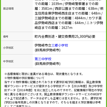
での距離：1039m / 伊勢崎警察署までの距
離：3581m / 西部公園までの距離：638m / 桐
周辺環境
生信用金庫伊勢崎西支店までの距離：648m /
三越伊勢崎店までの距離：4844m / カワチ薬
品伊勢崎西店までの距離：644m / ニトリ伊勢
崎店までの距離：1627m
町内会費別途・鍵交換費用25,300円必要
備考
伊勢崎市立
三郷小学校
小学校区
(群馬県伊勢崎市)
第三中学校
中学校区
(群馬県伊勢崎市)
※各種情報と現状に差異がある場合は、現状優先となります。
※物件情報の学区情報について
当サイト物件情報に記載されております通学区域(学区)情報は、国土数値情
報ダウンロードサービスが提供する小学校区データ【2016年度】及び中学校
区データ【2016年度】を元に加工したものですので、記載情報が現在の学区
域と異なる場合がございます。国土数値情報ダウンロードサービスのWEBサ
イト上で記述通り、データは必ずしも正確とは言えません。また、通学区域
(学区)は毎年見直しの対象となりますので、そちらを踏まえ学区情報は参考
としてご活用下さい。