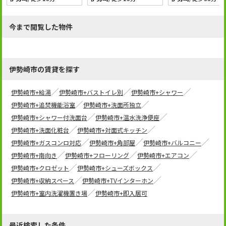
今まで閲覧した物件
伊勢崎市の賃貸を探す
伊勢崎市+給湯
伊勢崎市+バストイレ別
伊勢崎市+シャワー
伊勢崎市+追焚機能浴室
伊勢崎市+洗面所独立
伊勢崎市+シャワー付洗面台
伊勢崎市+温水洗浄便座
伊勢崎市+洗面化粧台
伊勢崎市+対面式キッチン
伊勢崎市+ガスコンロ対応
伊勢崎市+角部屋
伊勢崎市+バルコニー
伊勢崎市+南向き
伊勢崎市+フローリング
伊勢崎市+エアコン
伊勢崎市+クロゼット
伊勢崎市+シューズボックス
伊勢崎市+収納スペース
伊勢崎市+TVインターホン
伊勢崎市+室内洗濯機置き場
伊勢崎市+即入居可
最近検索した条件