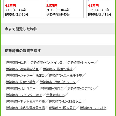
ＳＤ宗高
レジデンスみなみ
ＳＤ宗高
4.8万円
5.5万円
4.8万円
3DK（46.33㎡）
2LDK（50.04㎡）
3DK（46.33㎡）
伊勢崎
/徒歩15分
伊勢崎
/徒歩45分
伊勢崎
/徒歩15分
今まで閲覧した物件
伊勢崎市の賃貸を探す
伊勢崎市+給湯
伊勢崎市+バストイレ別
伊勢崎市+シャワー
伊勢崎市+追焚機能浴室
伊勢崎市+浴室乾燥機
伊勢崎市+シャワー付洗面台
伊勢崎市+温水洗浄便座
伊勢崎市+洗面化粧台
伊勢崎市+対面式キッチン
伊勢崎市+バルコニー
伊勢崎市+南向き
伊勢崎市+エアコン
伊勢崎市+TVインターホン
伊勢崎市+BS
伊勢崎市+ネット使用料不要
伊勢崎市+LDK12畳以上
伊勢崎市+室内洗濯機置き場
伊勢崎市+即入居可
伊勢崎市+２Ｆ以上