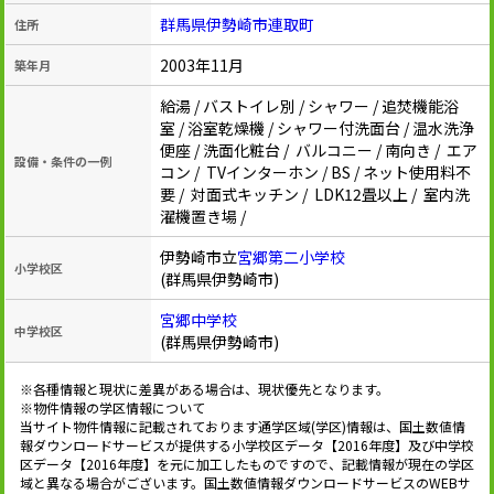
群馬県伊勢崎市連取町
住所
2003年11月
築年月
給湯 / バストイレ別 / シャワー / 追焚機能浴
室 / 浴室乾燥機 / シャワー付洗面台 / 温水洗浄
便座 / 洗面化粧台 / バルコニー / 南向き / エア
設備・条件の一例
コン / TVインターホン / BS / ネット使用料不
要 / 対面式キッチン / LDK12畳以上 / 室内洗
濯機置き場 /
伊勢崎市立
宮郷第二小学校
小学校区
(群馬県伊勢崎市)
宮郷中学校
中学校区
(群馬県伊勢崎市)
※各種情報と現状に差異がある場合は、現状優先となります。
※物件情報の学区情報について
当サイト物件情報に記載されております通学区域(学区)情報は、国土数値情
報ダウンロードサービスが提供する小学校区データ【2016年度】及び中学校
区データ【2016年度】を元に加工したものですので、記載情報が現在の学区
域と異なる場合がございます。国土数値情報ダウンロードサービスのWEBサ