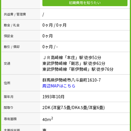
初期費用を知りたい
/
共益費 / 管理費
0ヶ月 / 0ヶ月
敷金 / 礼金
0ヶ月
保証金
0ヶ月 / -
敷引 / 償却
ＪＲ高崎線「本庄」駅 徒歩51分
東武伊勢崎線「剛志」駅 徒歩61分
交通
東武伊勢崎線「新伊勢崎」駅 徒歩76分
群馬県伊勢崎市八斗島町1610-7
住所
周辺MAPはこちら
1993年10月
築年月
2DK (洋室7.5畳/DK4.5畳/洋室6畳)
間取り
2
40ｍ
専有面積
東
主要採光面