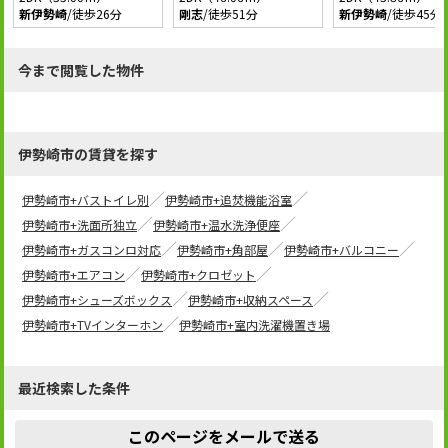
新伊勢崎
/徒歩26分
剛志
/徒歩51分
新伊勢崎
/徒歩45分
今まで閲覧した物件
伊勢崎市の賃貸を探す
伊勢崎市+バストイレ別
伊勢崎市+追焚機能浴室
伊勢崎市+洗面所独立
伊勢崎市+温水洗浄便座
伊勢崎市+ガスコンロ対応
伊勢崎市+角部屋
伊勢崎市+バルコニー
伊勢崎市+エアコン
伊勢崎市+クロゼット
伊勢崎市+シューズボックス
伊勢崎市+収納スペース
伊勢崎市+TVインターホン
伊勢崎市+室内洗濯機置き場
最近検索した条件
このページをメールで送る