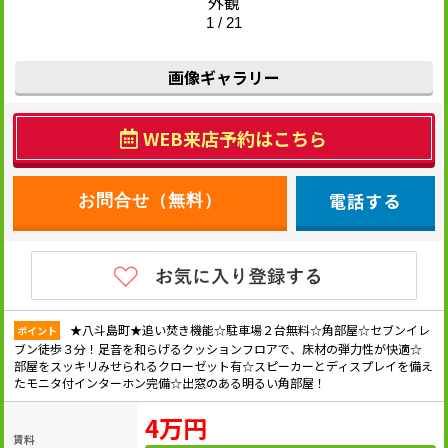
外観
1 / 21
画像ギャラリー
WEB来店予約はこちら
電話する
★八斗島町★追い焚き機能☆駐車場２台無料☆角部屋☆セブンイレ
ポイント
ブン徒歩３分！足音を和らげるクッションフロアで、床材の弾力性が快適☆
部屋をスッキリみせられるクローゼット有☆スピーカーとディスプレイを備え
たモニタ付インターホン完備☆出窓のある明るい角部屋！
4万円
賃料