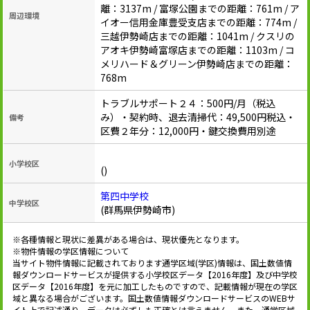
離：3137m / 富塚公園までの距離：761m / ア
周辺環境
イオー信用金庫豊受支店までの距離：774m /
三越伊勢崎店までの距離：1041m / クスリの
アオキ伊勢崎富塚店までの距離：1103m / コ
メリハード＆グリーン伊勢崎店までの距離：
768m
トラブルサポート２４：500円/月（税込
み）・契約時、退去清掃代：49,500円税込・
備考
区費２年分：12,000円・鍵交換費用別途
小学校区
()
第四中学校
中学校区
(群馬県伊勢崎市)
※各種情報と現状に差異がある場合は、現状優先となります。
※物件情報の学区情報について
当サイト物件情報に記載されております通学区域(学区)情報は、国土数値情
報ダウンロードサービスが提供する小学校区データ【2016年度】及び中学校
区データ【2016年度】を元に加工したものですので、記載情報が現在の学区
域と異なる場合がございます。国土数値情報ダウンロードサービスのWEBサ
イト上で記述通り、データは必ずしも正確とは言えません。また、通学区域