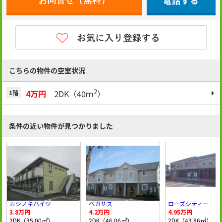
電話する
こちらの物件の空室状況
2
4万円
2DK（40ｍ
）
1階
条件の近い物件が見つかりました
カシノキハイツ
ペガサス
ローズシティー
3.8万円
4.2万円
4.95万円
2DK（35.00㎡）
2DK（46.06㎡）
2DK（43.86㎡）