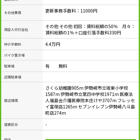
更新事務手数料：11000円
その他費用
その他 その他 初回：賃料総額の50％ 月々：
保証人代行会社
賃料総額の1％＋口座引落手数料330円
4.4万円
仲介手数料
バイク置き場
有 無料
駐車場
近隣駐車場
さくら幼稚園905m 伊勢崎市立坂東小学校
1587m 伊勢崎市立第四中学校1971m 医療法
人福島会介護医療院本庄けや3707m フレッセ
周辺環境
イ富塚店1265m セブンイレブン伊勢崎八斗島
町店274m
-
借家区分
現況