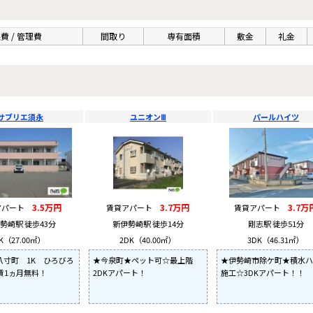
費 / 管理費
間取り
専有面積
敷金
礼金
サブリエ須永
ユニオンⅢ
パールハイツ
3.5万円
3.7万円
3.7万
アパート
賃貸アパート
賃貸アパート
勢崎駅 徒歩43分
新伊勢崎駅 徒歩14分
剛志駅 徒歩51分
K（27.00㎡）
2DK（40.00㎡）
3DK（46.31㎡）
八寸町 1K ひろびろ
★今泉町★ペット可☆最上階
★伊勢崎市除ケ町★積水ハ
賃1ヵ月無料！
2DKアパート！
施工☆3DKアパート！！