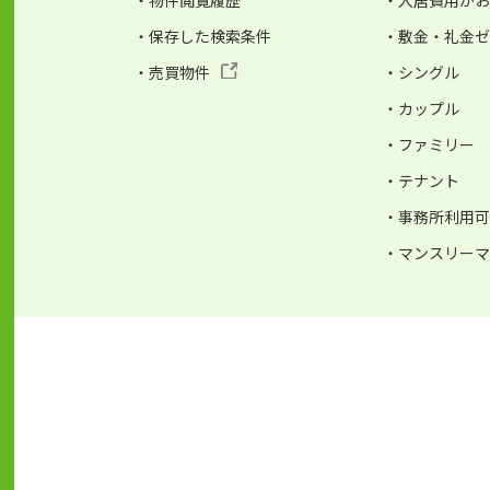
・物件閲覧履歴
・入居費用が
・保存した検索条件
・敷金・礼金
・売買物件
・シングル
・カップル
・ファミリー
・テナント
・事務所利用
・マンスリー