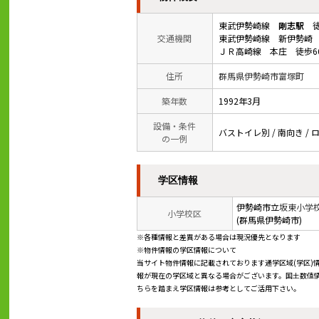
東武伊勢崎線
剛志駅
徒
交通機関
東武伊勢崎線 新伊勢崎 
ＪＲ高崎線 本庄 徒歩6
住所
群馬県伊勢崎市富塚町
築年数
1992年3月
設備・条件
バストイレ別 / 南向き / ロ
の一例
学区情報
伊勢崎市立
坂東小学
小学校区
(群馬県伊勢崎市)
※各種情報と差異がある場合は現況優先となります
※物件情報の学区情報について
当サイト物件情報に記載されております通学区域(学区)
報が現在の学区域と異なる場合がございます。国土数値情
ちらを踏まえ学区情報は参考としてご活用下さい。