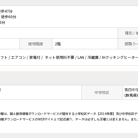
歩47分
徒歩60分
6分
種別 /
建物階建
2階
間取り
フト / エアコン / 家電付 / ネット使用料不要 / LAN / 冷蔵庫 / IHクッキングヒーター
校
第四中
中学校区
(群馬県
情報は、国土数値情報ダウンロードサービスが提供する小学校区データ【2016年度】及び中学校区デ
報ダウンロードサービスのWEBサイト上で記述通り、データは必ずしも正確とは言えません。また、