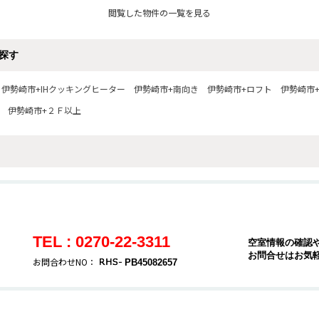
閲覧した物件の一覧を見る
探す
伊勢崎市+IHクッキングヒーター
伊勢崎市+南向き
伊勢崎市+ロフト
伊勢崎市
伊勢崎市+２Ｆ以上
TEL : 0270-22-3311
空室情報の確認
お問合せはお気
お問合わせNO：
PB45082657