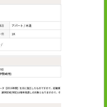
 構造
アパート / 木造
一例
1K
 /
学校
伊勢崎市)
ータ【2016年度】を元に加工したものですので、記載情
通学区域(学区)は毎年見直しの対象となりますので、そ