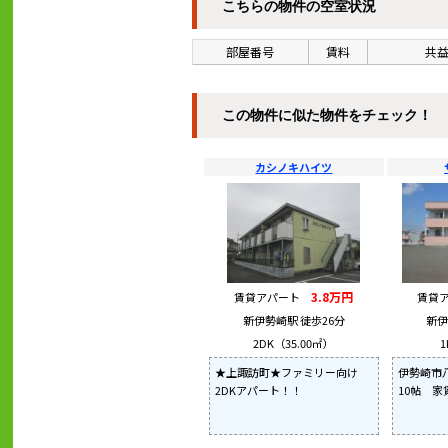
こちらの物件の空室状況
部屋番号
賃料
共益
この物件に似た物件をチェック！
カシノキハイツ
3.8万円
賃貸アパート
賃貸
新伊勢崎駅 徒歩26分
新伊
2DK（35.00㎡）
1
★上諏訪町★ファミリー向け
伊勢崎市
2DKアパート！！
10帖 家