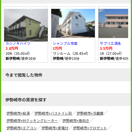
カシノキハイツ
シャンブル宗高
サブリエ須永
3.8万円
3万円
3.5万円
2DK（35.00㎡）
ワンルーム（26.43㎡）
1K（27.00㎡）
新伊勢崎
/徒歩26分
伊勢崎
/徒歩10分
新伊勢崎
/徒歩43分
今まで閲覧した物件
伊勢崎市の賃貸を探す
伊勢崎市+給湯
伊勢崎市+バストイレ別
伊勢崎市+冷蔵庫
伊勢崎市+IHクッキングヒーター
伊勢崎市+南向き
伊勢崎市+エアコン
伊勢崎市+家電付
伊勢崎市+クロゼット