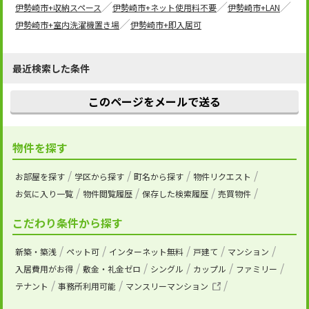
伊勢崎市+収納スペース
伊勢崎市+ネット使用料不要
伊勢崎市+LAN
伊勢崎市+室内洗濯機置き場
伊勢崎市+即入居可
最近検索した条件
このページをメールで送る
物件を探す
お部屋を探す
学区から探す
町名から探す
物件リクエスト
お気に入り一覧
物件閲覧履歴
保存した検索履歴
売買物件
こだわり条件から探す
新築・築浅
ペット可
インターネット無料
戸建て
マンション
入居費用がお得
敷金・礼金ゼロ
シングル
カップル
ファミリー
テナント
事務所利用可能
マンスリーマンション