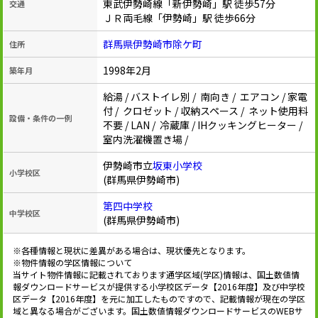
東武伊勢崎線「新伊勢崎」駅 徒歩57分
交通
ＪＲ両毛線「伊勢崎」駅 徒歩66分
群馬県伊勢崎市除ケ町
住所
1998年2月
築年月
給湯 / バストイレ別 / 南向き / エアコン / 家電
付 / クロゼット / 収納スペース / ネット使用料
設備・条件の一例
不要 / LAN / 冷蔵庫 / IHクッキングヒーター /
室内洗濯機置き場 /
伊勢崎市立
坂東小学校
小学校区
(群馬県伊勢崎市)
第四中学校
中学校区
(群馬県伊勢崎市)
※各種情報と現状に差異がある場合は、現状優先となります。
※物件情報の学区情報について
当サイト物件情報に記載されております通学区域(学区)情報は、国土数値情
報ダウンロードサービスが提供する小学校区データ【2016年度】及び中学校
区データ【2016年度】を元に加工したものですので、記載情報が現在の学区
域と異なる場合がございます。国土数値情報ダウンロードサービスのWEBサ