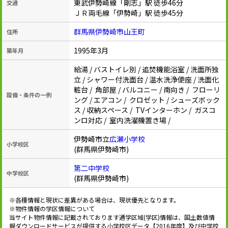
東武伊勢崎線「剛志」駅 徒歩46分
交通
ＪＲ両毛線「伊勢崎」駅 徒歩45分
群馬県伊勢崎市山王町
住所
1995年3月
築年月
給湯 / バストイレ別 / 追焚機能浴室 / 洗面所独
立 / シャワー付洗面台 / 温水洗浄便座 / 洗面化
粧台 / 角部屋 / バルコニー / 南向き / フローリ
設備・条件の一例
ング / エアコン / クロゼット / シューズボック
ス / 収納スペース / TVインターホン / ガスコ
ンロ対応 / 室内洗濯機置き場 /
伊勢崎市立
広瀬小学校
小学校区
(群馬県伊勢崎市)
第二中学校
中学校区
(群馬県伊勢崎市)
※各種情報と現状に差異がある場合は、現状優先となります。
※物件情報の学区情報について
当サイト物件情報に記載されております通学区域(学区)情報は、国土数値情
報ダウンロードサービスが提供する小学校区データ【2016年度】及び中学校