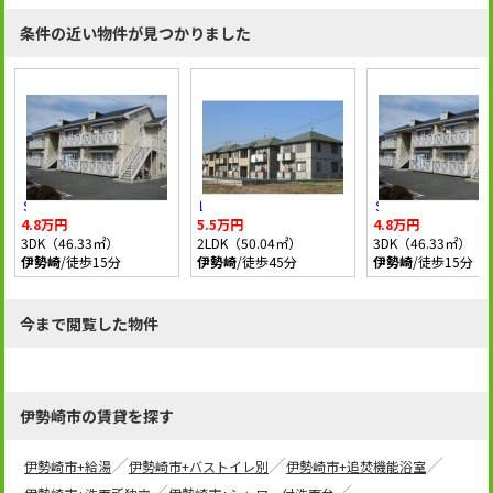
条件の近い物件が見つかりました
ＳＤ宗高
レジデンスみなみ
ＳＤ宗高
4.8万円
5.5万円
4.8万円
3DK（46.33㎡）
2LDK（50.04㎡）
3DK（46.33㎡）
伊勢崎
/徒歩15分
伊勢崎
/徒歩45分
伊勢崎
/徒歩15分
今まで閲覧した物件
伊勢崎市の賃貸を探す
伊勢崎市+給湯
伊勢崎市+バストイレ別
伊勢崎市+追焚機能浴室