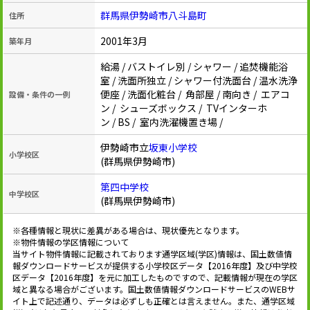
群馬県伊勢崎市八斗島町
住所
2001年3月
築年月
給湯 / バストイレ別 / シャワー / 追焚機能浴
室 / 洗面所独立 / シャワー付洗面台 / 温水洗浄
便座 / 洗面化粧台 / 角部屋 / 南向き / エアコ
設備・条件の一例
ン / シューズボックス / TVインターホ
ン / BS / 室内洗濯機置き場 /
伊勢崎市立
坂東小学校
小学校区
(群馬県伊勢崎市)
第四中学校
中学校区
(群馬県伊勢崎市)
※各種情報と現状に差異がある場合は、現状優先となります。
※物件情報の学区情報について
当サイト物件情報に記載されております通学区域(学区)情報は、国土数値情
報ダウンロードサービスが提供する小学校区データ【2016年度】及び中学校
区データ【2016年度】を元に加工したものですので、記載情報が現在の学区
域と異なる場合がございます。国土数値情報ダウンロードサービスのWEBサ
イト上で記述通り、データは必ずしも正確とは言えません。また、通学区域