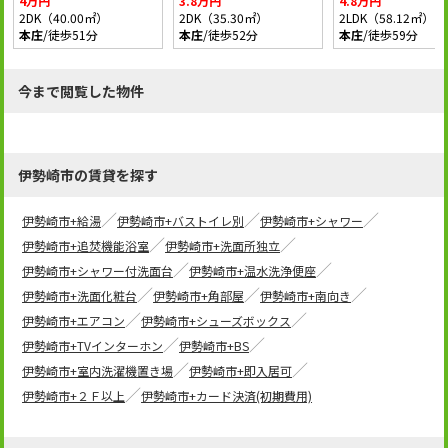
4万円
3.8万円
4.8万円
2DK（40.00㎡）
2DK（35.30㎡）
2LDK（58.12㎡）
本庄
/徒歩51分
本庄
/徒歩52分
本庄
/徒歩59分
今まで閲覧した物件
伊勢崎市の賃貸を探す
伊勢崎市+給湯
伊勢崎市+バストイレ別
伊勢崎市+シャワー
伊勢崎市+追焚機能浴室
伊勢崎市+洗面所独立
伊勢崎市+シャワー付洗面台
伊勢崎市+温水洗浄便座
伊勢崎市+洗面化粧台
伊勢崎市+角部屋
伊勢崎市+南向き
伊勢崎市+エアコン
伊勢崎市+シューズボックス
伊勢崎市+TVインターホン
伊勢崎市+BS
伊勢崎市+室内洗濯機置き場
伊勢崎市+即入居可
伊勢崎市+２Ｆ以上
伊勢崎市+カード決済(初期費用)