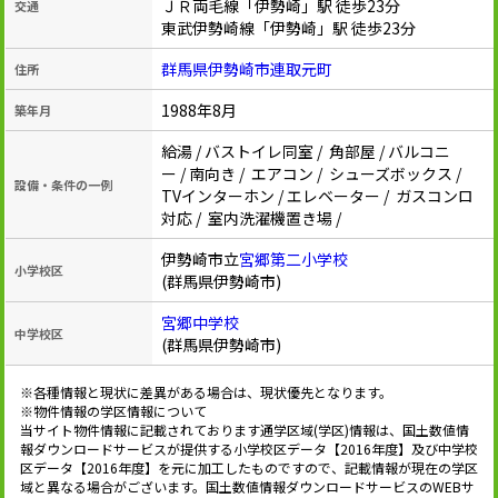
ＪＲ両毛線「伊勢崎」駅 徒歩23分
交通
東武伊勢崎線「伊勢崎」駅 徒歩23分
群馬県伊勢崎市連取元町
住所
1988年8月
築年月
給湯 / バストイレ同室 / 角部屋 / バルコニ
ー / 南向き / エアコン / シューズボックス /
設備・条件の一例
TVインターホン / エレベーター / ガスコンロ
対応 / 室内洗濯機置き場 /
伊勢崎市立
宮郷第二小学校
小学校区
(群馬県伊勢崎市)
宮郷中学校
中学校区
(群馬県伊勢崎市)
※各種情報と現状に差異がある場合は、現状優先となります。
※物件情報の学区情報について
当サイト物件情報に記載されております通学区域(学区)情報は、国土数値情
報ダウンロードサービスが提供する小学校区データ【2016年度】及び中学校
区データ【2016年度】を元に加工したものですので、記載情報が現在の学区
域と異なる場合がございます。国土数値情報ダウンロードサービスのWEBサ