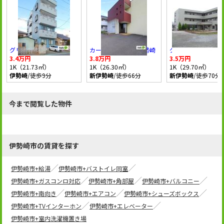
グリーンマンション
カーサ・ピッコラ伊勢崎
グリーングラス
3.4万円
3.8万円
3.5万円
1K（21.73㎡）
1K（26.30㎡）
1K（29.70㎡）
伊勢崎
/徒歩9分
新伊勢崎
/徒歩66分
新伊勢崎
/徒歩70分
今まで閲覧した物件
伊勢崎市の賃貸を探す
伊勢崎市+給湯
伊勢崎市+バストイレ同室
伊勢崎市+ガスコンロ対応
伊勢崎市+角部屋
伊勢崎市+バルコニー
伊勢崎市+南向き
伊勢崎市+エアコン
伊勢崎市+シューズボックス
伊勢崎市+TVインターホン
伊勢崎市+エレベーター
伊勢崎市+室内洗濯機置き場