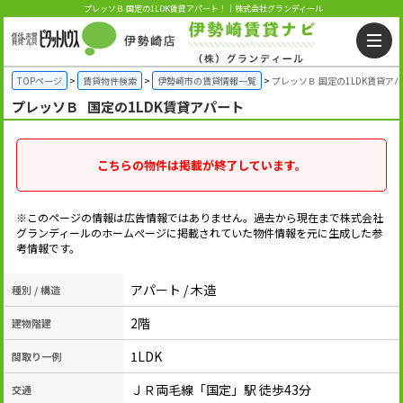
プレッソＢ 国定の1LDK賃貸アパート！｜株式会社グランディール
TOPページ
賃貸物件検索
伊勢崎市の賃貸情報一覧
プレッソＢ 国定の1LDK賃貸ア
プレッソＢ
国定の1LDK賃貸アパート
こちらの物件は掲載が終了しています。
※このページの情報は広告情報ではありません。過去から現在まで株式会社
グランディールのホームぺージに掲載されていた物件情報を元に生成した参
考情報です。
アパート / 木造
種別 / 構造
2階
建物階建
1LDK
間取り一例
ＪＲ両毛線「国定」駅 徒歩43分
交通