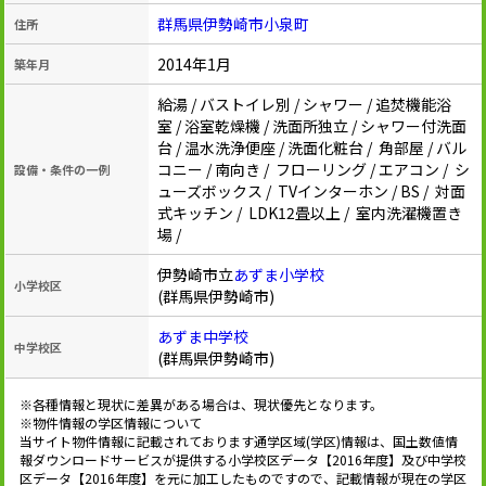
群馬県伊勢崎市小泉町
住所
2014年1月
築年月
給湯 / バストイレ別 / シャワー / 追焚機能浴
室 / 浴室乾燥機 / 洗面所独立 / シャワー付洗面
台 / 温水洗浄便座 / 洗面化粧台 / 角部屋 / バル
コニー / 南向き / フローリング / エアコン / シ
設備・条件の一例
ューズボックス / TVインターホン / BS / 対面
式キッチン / LDK12畳以上 / 室内洗濯機置き
場 /
伊勢崎市立
あずま小学校
小学校区
(群馬県伊勢崎市)
あずま中学校
中学校区
(群馬県伊勢崎市)
※各種情報と現状に差異がある場合は、現状優先となります。
※物件情報の学区情報について
当サイト物件情報に記載されております通学区域(学区)情報は、国土数値情
報ダウンロードサービスが提供する小学校区データ【2016年度】及び中学校
区データ【2016年度】を元に加工したものですので、記載情報が現在の学区