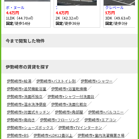
ボ・ヌール
アネーロB
クレベール
4.6万円
4.6万円
5万円
1LDK（44.70㎡）
2K（42.32㎡）
3DK（49.63㎡）
国定
/徒歩54分
国定
/徒歩36分
国定
/徒歩3分
今まで閲覧した物件
伊勢崎市の賃貸を探す
伊勢崎市+給湯
伊勢崎市+バストイレ別
伊勢崎市+シャワー
伊勢崎市+追焚機能浴室
伊勢崎市+浴室乾燥機
伊勢崎市+洗面所独立
伊勢崎市+シャワー付洗面台
伊勢崎市+温水洗浄便座
伊勢崎市+洗面化粧台
伊勢崎市+対面式キッチン
伊勢崎市+角部屋
伊勢崎市+バルコニー
伊勢崎市+南向き
伊勢崎市+フローリング
伊勢崎市+エアコン
伊勢崎市+シューズボックス
伊勢崎市+TVインターホン
伊勢崎市+BS
伊勢崎市+LDK12畳以上
伊勢崎市+室内洗濯機置き場