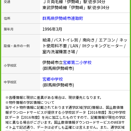
ＪＲ両毛線「伊勢崎」駅 徒歩34分
交通
東武伊勢崎線「伊勢崎」駅 徒歩34分
群馬県伊勢崎市連取町
住所
1996年3月
築年月
給湯 / バストイレ別 / 南向き / エアコン / ネッ
ト使用料不要 / LAN / IHクッキングヒーター /
設備・条件の一例
室内洗濯機置き場 /
伊勢崎市立
宮郷第二小学校
小学校区
(群馬県伊勢崎市)
宮郷中学校
中学校区
(群馬県伊勢崎市)
※各種情報と現状に差異がある場合は、現状優先となります。
※物件情報の学区情報について
当サイト物件情報に記載されております通学区域(学区)情報は、国土数値情
報ダウンロードサービスが提供する小学校区データ【2016年度】及び中学校
区データ【2016年度】を元に加工したものですので、記載情報が現在の学区
域と異なる場合がございます。国土数値情報ダウンロードサービスのWEBサ
イト上で記述通り、データは必ずしも正確とは言えません。また、通学区域