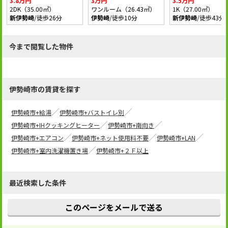
3.8万円
3万円
3.5万円
2DK（35.00㎡）
ワンルーム（26.43㎡）
1K（27.00㎡）
新伊勢崎
/徒歩26分
伊勢崎
/徒歩10分
新伊勢崎
/徒歩43分
今まで閲覧した物件
伊勢崎市の賃貸を探す
伊勢崎市+給湯
伊勢崎市+バストイレ別
伊勢崎市+IHクッキングヒーター
伊勢崎市+南向き
伊勢崎市+エアコン
伊勢崎市+ネット使用料不要
伊勢崎市+LAN
伊勢崎市+室内洗濯機置き場
伊勢崎市+２Ｆ以上
最近検索した条件
このページをメールで送る