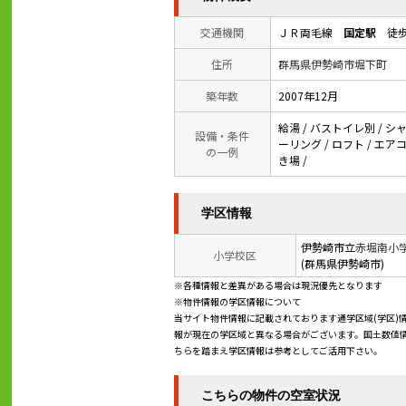
交通機関
ＪＲ両毛線
国定駅
徒歩
住所
群馬県伊勢崎市堀下町
築年数
2007年12月
給湯 / バストイレ別 / シャ
設備・条件
ーリング / ロフト / エア
の一例
き場 /
学区情報
伊勢崎市立
赤堀南小
小学校区
(群馬県伊勢崎市)
※各種情報と差異がある場合は現況優先となります
※物件情報の学区情報について
当サイト物件情報に記載されております通学区域(学区)
報が現在の学区域と異なる場合がございます。国土数値情
ちらを踏まえ学区情報は参考としてご活用下さい。
こちらの物件の空室状況