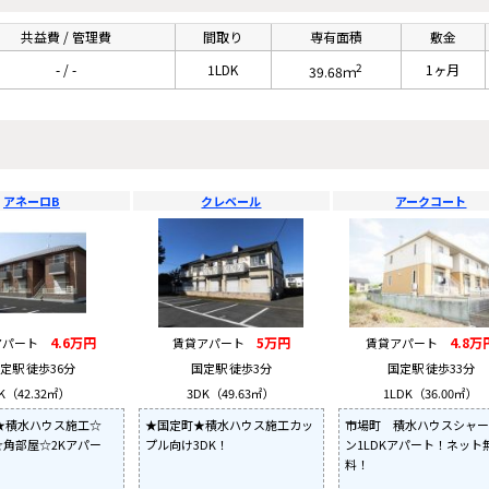
共益費 / 管理費
間取り
専有面積
敷金
2
- / -
1LDK
1ヶ月
39.68ｍ
アネーロB
クレベール
アークコート
4.6万円
5万円
4.8万
アパート
賃貸アパート
賃貸アパート
定駅 徒歩36分
国定駅 徒歩3分
国定駅 徒歩33分
K（42.32㎡）
3DK（49.63㎡）
1LDK（36.00㎡）
★積水ハウス施工☆
★国定町★積水ハウス施工カッ
市場町 積水ハウスシャー
☆角部屋☆2Kアパー
プル向け3DK！
ン1LDKアパート！ネット
料！