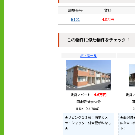
部屋番号
賃料
B101
4.8万円
この物件に似た物件をチェック！
ボ・ヌール
4.6万円
賃貸アパート
賃貸
国定駅 徒歩54分
国
1LDK（44.70㎡）
2
★リビング１３帖！防犯カメ
★曲沢町
ラ・シャッター付★更新料なし
広々WIC
★
ト！