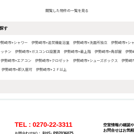
閲覧した物件の一覧を見る
探す
伊勢崎市+シャワー
伊勢崎市+追焚機能浴室
伊勢崎市+洗面所独立
伊勢崎市+シ
キッチン
伊勢崎市+ガスコンロ設置済
伊勢崎市+最上階
伊勢崎市+角部屋
伊勢
伊勢崎市+エアコン
伊勢崎市+クロゼット
伊勢崎市+シューズボックス
伊勢崎
伊勢崎市+即入居可
伊勢崎市+２Ｆ以上
TEL : 0270-22-3311
空室情報の確認
お問合せはお気
お問合わせNO：
PB7036075