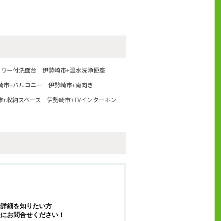
ャワー付洗面台
伊勢崎市+温水洗浄便座
崎市+バルコニー
伊勢崎市+南向き
市+収納スペース
伊勢崎市+TVインターホン
や詳細を知りたい方
軽にお問合せください！