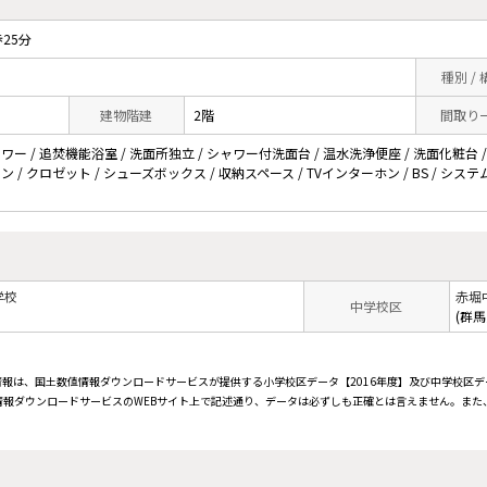
25分
種別 /
建物階建
2階
間取り
ワー / 追焚機能浴室 / 洗面所独立 / シャワー付洗面台 / 温水洗浄便座 / 洗面化粧台 / 
コン / クロゼット / シューズボックス / 収納スペース / TVインターホン / BS / 
学校
赤堀
中学校区
(群
情報は、国土数値情報ダウンロードサービスが提供する小学校区データ【2016年度】及び中学校区デ
報ダウンロードサービスのWEBサイト上で記述通り、データは必ずしも正確とは言えません。また、