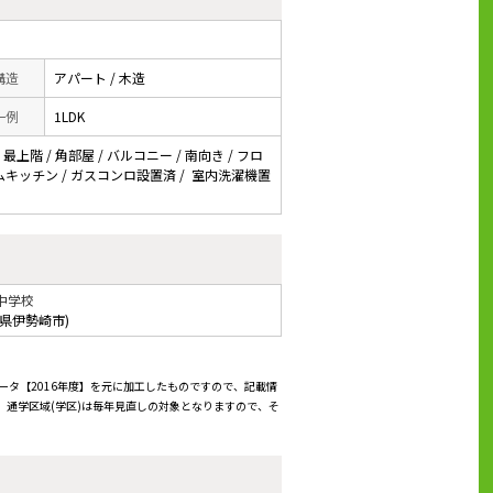
 構造
アパート / 木造
一例
1LDK
最上階 / 角部屋 / バルコニー / 南向き / フロ
システムキッチン / ガスコンロ設置済 / 室内洗濯機置
中学校
馬県伊勢崎市)
ータ【2016年度】を元に加工したものですので、記載情
通学区域(学区)は毎年見直しの対象となりますので、そ