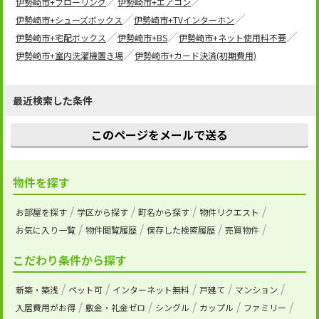
伊勢崎市+フローリング
伊勢崎市+エアコン
伊勢崎市+シューズボックス
伊勢崎市+TVインターホン
伊勢崎市+宅配ボックス
伊勢崎市+BS
伊勢崎市+ネット使用料不要
伊勢崎市+室内洗濯機置き場
伊勢崎市+カード決済(初期費用)
最近検索した条件
このページをメールで送る
物件を探す
お部屋を探す
学区から探す
町名から探す
物件リクエスト
お気に入り一覧
物件閲覧履歴
保存した検索履歴
売買物件
こだわり条件から探す
新築・築浅
ペット可
インターネット無料
戸建て
マンション
入居費用がお得
敷金・礼金ゼロ
シングル
カップル
ファミリー