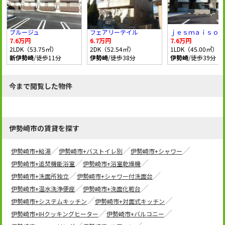
ブルージュ
フェアリーテイル
ｊｅｓｍａｉｓｏｎ
7.6万円
6.7万円
7.6万円
2LDK（53.75㎡）
2DK（52.54㎡）
1LDK（45.00㎡）
新伊勢崎
/徒歩11分
伊勢崎
/徒歩38分
伊勢崎
/徒歩39分
今まで閲覧した物件
伊勢崎市の賃貸を探す
伊勢崎市+給湯
伊勢崎市+バストイレ別
伊勢崎市+シャワー
伊勢崎市+追焚機能浴室
伊勢崎市+浴室乾燥機
伊勢崎市+洗面所独立
伊勢崎市+シャワー付洗面台
伊勢崎市+温水洗浄便座
伊勢崎市+洗面化粧台
伊勢崎市+システムキッチン
伊勢崎市+対面式キッチン
伊勢崎市+IHクッキングヒーター
伊勢崎市+バルコニー