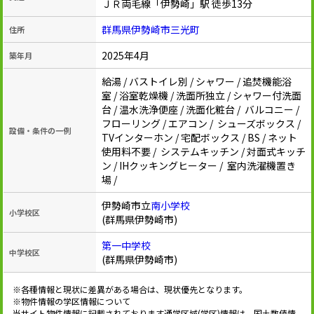
ＪＲ両毛線「伊勢崎」駅 徒歩13分
群馬県伊勢崎市三光町
住所
2025年4月
築年月
給湯 / バストイレ別 / シャワー / 追焚機能浴
室 / 浴室乾燥機 / 洗面所独立 / シャワー付洗面
台 / 温水洗浄便座 / 洗面化粧台 / バルコニー /
フローリング / エアコン / シューズボックス /
設備・条件の一例
TVインターホン / 宅配ボックス / BS / ネット
使用料不要 / システムキッチン / 対面式キッチ
ン / IHクッキングヒーター / 室内洗濯機置き
場 /
伊勢崎市立
南小学校
小学校区
(群馬県伊勢崎市)
第一中学校
中学校区
(群馬県伊勢崎市)
※各種情報と現状に差異がある場合は、現状優先となります。
※物件情報の学区情報について
当サイト物件情報に記載されております通学区域(学区)情報は、国土数値情