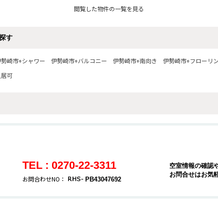
閲覧した物件の一覧を見る
探す
伊勢崎市+シャワー
伊勢崎市+バルコニー
伊勢崎市+南向き
伊勢崎市+フローリ
入居可
TEL : 0270-22-3311
空室情報の確認
お問合せはお気
お問合わせNO：
PB43047692