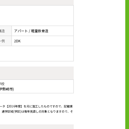
 構造
アパート / 軽量鉄骨造
一例
2DK
学校
伊勢崎市)
ータ【2016年度】を元に加工したものですので、記載情
通学区域(学区)は毎年見直しの対象となりますので、そ