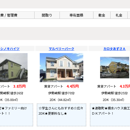
費 / 管理費
間取り
専有面積
敷金
礼金
カシノキハイツ
マルベリーパーク
カロタあずさＡ
3.8万円
4.4万円
4.3万
アパート
賃貸アパート
賃貸アパート
勢崎駅 徒歩26分
伊勢崎駅 徒歩70分
伊勢崎駅 徒歩25分
DK（35.00㎡）
2DK（44.82㎡）
2DK（35.30㎡）
町★ファミリー向け
☆学生さんにもおすすめ☆広々
★連取町★積水ハウス施工
ート！！
2DK★更新料なし★
ＤＫアパート！