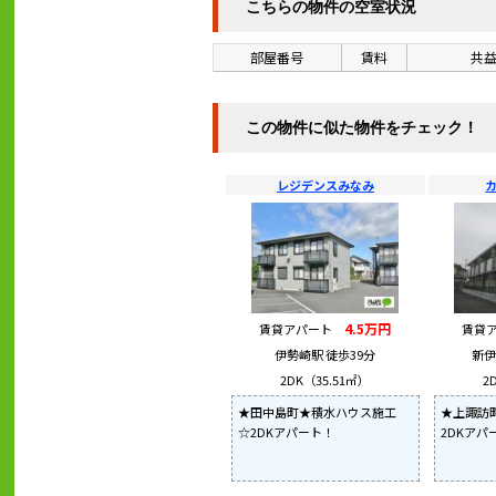
こちらの物件の空室状況
部屋番号
賃料
共益
この物件に似た物件をチェック！
レジデンスみなみ
4.5万円
賃貸アパート
賃貸
伊勢崎駅 徒歩39分
新伊
2DK（35.51㎡）
2
★田中島町★積水ハウス施工
★上諏訪
☆2DKアパート！
2DKアパ