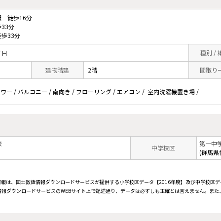
駅
徒歩16分
33分
歩33分
丁目
種別 /
建物階建
2階
間取り
ャワー / バルコニー / 南向き / フローリング / エアコン / 室内洗濯機置き場 /
校
第一中
中学校区
(群馬県
情報は、国土数値情報ダウンロードサービスが提供する小学校区データ【2016年度】及び中学校区デ
報ダウンロードサービスのWEBサイト上で記述通り、データは必ずしも正確とは言えません。また、