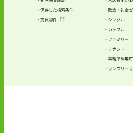
・物件閲覧履歴
・入居費用が
・保存した検索条件
・敷金・礼金
・売買物件
・シングル
・カップル
・ファミリー
・テナント
・事務所利用
・マンスリー