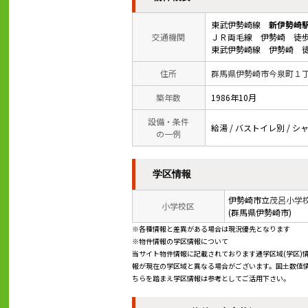
東武伊勢崎線
新伊勢崎
交通機関
ＪＲ両毛線 伊勢崎 徒歩
東武伊勢崎線 伊勢崎 徒
住所
群馬県伊勢崎市今泉町１
築年数
1986年10月
設備・条件
給湯 / バストイレ別 / シ
の一例
学区情報
伊勢崎市立
茂呂小学
小学校区
(群馬県伊勢崎市)
※各種情報と差異がある場合は現況優先となります
※物件情報の学区情報について
当サイト物件情報に記載されております通学区域(学区)
報が現在の学区域と異なる場合がございます。国土数値情
ちらを踏まえ学区情報は参考としてご活用下さい。