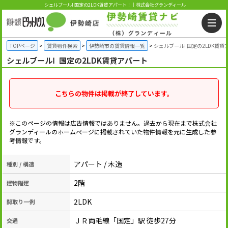
シェルブールⅠ 国定の2LDK賃貸アパート！｜株式会社グランディール
TOPページ
賃貸物件検索
伊勢崎市の賃貸情報一覧
シェルブールⅠ 国定の2LDK賃貸
シェルブールⅠ
国定の2LDK賃貸アパート
こちらの物件は掲載が終了しています。
※このページの情報は広告情報ではありません。過去から現在まで株式会社
グランディールのホームぺージに掲載されていた物件情報を元に生成した参
考情報です。
アパート / 木造
種別 / 構造
2階
建物階建
2LDK
間取り一例
ＪＲ両毛線「国定」駅 徒歩27分
交通