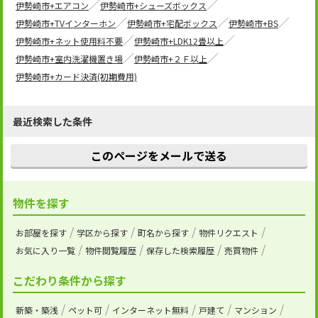
伊勢崎市+エアコン
伊勢崎市+シューズボックス
伊勢崎市+TVインターホン
伊勢崎市+宅配ボックス
伊勢崎市+BS
伊勢崎市+ネット使用料不要
伊勢崎市+LDK12畳以上
伊勢崎市+室内洗濯機置き場
伊勢崎市+２Ｆ以上
伊勢崎市+カード決済(初期費用)
最近検索した条件
このページをメールで送る
物件を探す
お部屋を探す
学区から探す
町名から探す
物件リクエスト
お気に入り一覧
物件閲覧履歴
保存した検索履歴
売買物件
こだわり条件から探す
新築・築浅
ペット可
インターネット無料
戸建て
マンション