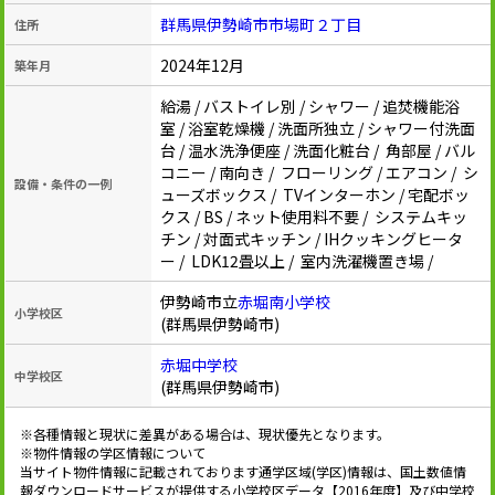
群馬県伊勢崎市市場町２丁目
住所
2024年12月
築年月
給湯 / バストイレ別 / シャワー / 追焚機能浴
室 / 浴室乾燥機 / 洗面所独立 / シャワー付洗面
台 / 温水洗浄便座 / 洗面化粧台 / 角部屋 / バル
コニー / 南向き / フローリング / エアコン / シ
設備・条件の一例
ューズボックス / TVインターホン / 宅配ボッ
クス / BS / ネット使用料不要 / システムキッ
チン / 対面式キッチン / IHクッキングヒータ
ー / LDK12畳以上 / 室内洗濯機置き場 /
伊勢崎市立
赤堀南小学校
小学校区
(群馬県伊勢崎市)
赤堀中学校
中学校区
(群馬県伊勢崎市)
※各種情報と現状に差異がある場合は、現状優先となります。
※物件情報の学区情報について
当サイト物件情報に記載されております通学区域(学区)情報は、国土数値情
報ダウンロードサービスが提供する小学校区データ【2016年度】及び中学校