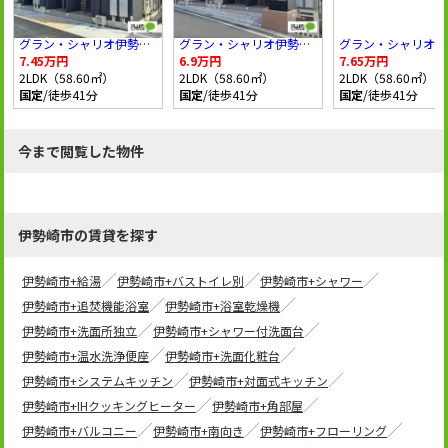
グラン・シャリオ伊勢崎 参番館
グラン・シャリオ伊勢崎 壱番館
7.45万円
6.9万円
7.65万円
2LDK（58.60㎡）
2LDK（58.60㎡）
2LDK（58.60㎡）
国定
/徒歩41分
国定
/徒歩41分
国定
/徒歩41分
今まで閲覧した物件
伊勢崎市の賃貸を探す
伊勢崎市+給湯
伊勢崎市+バストイレ別
伊勢崎市+シャワー
伊勢崎市+追焚機能浴室
伊勢崎市+浴室乾燥機
伊勢崎市+洗面所独立
伊勢崎市+シャワー付洗面台
伊勢崎市+温水洗浄便座
伊勢崎市+洗面化粧台
伊勢崎市+システムキッチン
伊勢崎市+対面式キッチン
伊勢崎市+IHクッキングヒーター
伊勢崎市+角部屋
伊勢崎市+バルコニー
伊勢崎市+南向き
伊勢崎市+フローリング