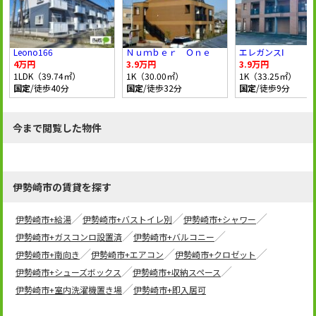
Leono166
Ｎｕｍｂｅｒ Ｏｎｅ
エレガンスⅠ
4万円
3.9万円
3.9万円
1LDK（39.74㎡）
1K（30.00㎡）
1K（33.25㎡）
国定
/徒歩40分
国定
/徒歩32分
国定
/徒歩9分
今まで閲覧した物件
伊勢崎市の賃貸を探す
伊勢崎市+給湯
伊勢崎市+バストイレ別
伊勢崎市+シャワー
伊勢崎市+ガスコンロ設置済
伊勢崎市+バルコニー
伊勢崎市+南向き
伊勢崎市+エアコン
伊勢崎市+クロゼット
伊勢崎市+シューズボックス
伊勢崎市+収納スペース
伊勢崎市+室内洗濯機置き場
伊勢崎市+即入居可