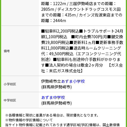
距離：1222m / 三越伊勢崎店までの距離：
2805m / ディスカウントドラッグコスモス田
までの距離：435m / カインズ佐波東店までの
距離：2444m
■駐車料2,200円税込■トラブルサポート24月
額1,100円税込 ■町内会費700円/月■鍵交換
費19,800円税込■更新料1ヵ月■更新事務手数
料11,000円税込■退去時ルームクリーニング
備考
代：49,500円税込（エアコンクリーニング代
別途）■駐車料も別途仲介手数料がかかりま
す■法人契約の場合は敷金2ヶ月分 【ガス会
社：末広ガス株式会社】
伊勢崎市立
あずま小学校
小学校区
(群馬県伊勢崎市)
あずま中学校
中学校区
(群馬県伊勢崎市)
※各種情報と現状に差異がある場合は、現状優先となります。
※物件情報の学区情報について
当サイト物件情報に記載されております通学区域(学区)情報は、国土数値情