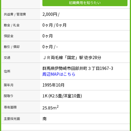
初期費用を知りたい
2,000円 /
共益費 / 管理費
0ヶ月 / 0ヶ月
敷金 / 礼金
0ヶ月
保証金
0ヶ月 / -
敷引 / 償却
ＪＲ両毛線「国定」駅 徒歩28分
交通
群馬県伊勢崎市田部井町３丁目1967-3
住所
周辺MAPはこちら
1995年10月
築年月
1K (K2.5畳/洋室10畳)
間取り
2
25.85ｍ
専有面積
南
主要採光面