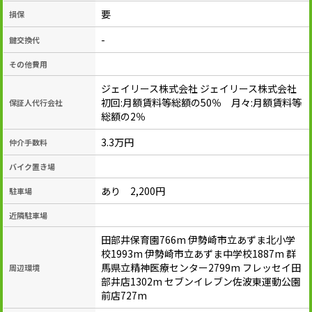
要
損保
-
鍵交換代
その他費用
ジェイリース株式会社 ジェイリース株式会社
初回:月額賃料等総額の50％ 月々:月額賃料等
保証人代行会社
総額の2％
3.3万円
仲介手数料
バイク置き場
あり 2,200円
駐車場
近隣駐車場
田部井保育園766m 伊勢崎市立あずま北小学
校1993m 伊勢崎市立あずま中学校1887m 群
馬県立精神医療センター2799m フレッセイ田
周辺環境
部井店1302m セブンイレブン佐波東運動公園
前店727m