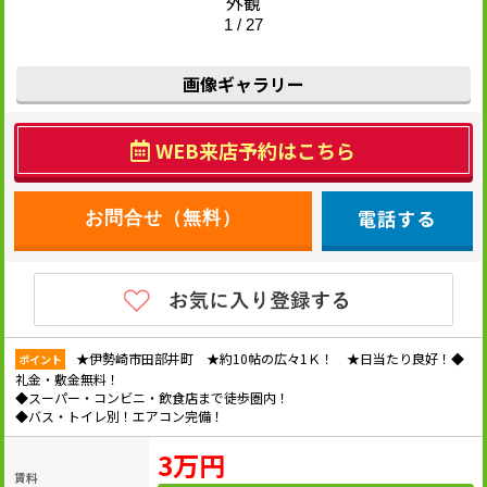
外観
1 / 27
画像ギャラリー
WEB来店予約はこちら
電話する
★伊勢崎市田部井町 ★約10帖の広々1Ｋ！ ★日当たり良好！◆
ポイント
礼金・敷金無料！
◆スーパー・コンビニ・飲食店まで徒歩圏内！
◆バス・トイレ別！エアコン完備！
3万円
賃料