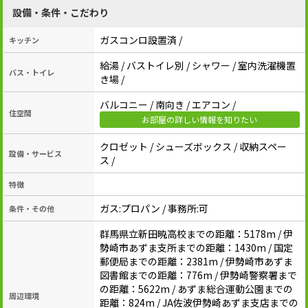
設備・条件・こだわり
ガスコンロ設置済 /
キッチン
給湯 / バストイレ別 / シャワー / 室内洗濯機置
バス・トイレ
き場 /
バルコニー / 南向き / エアコン /
住空間
お部屋の詳しい情報を知りたい
クロゼット / シューズボックス / 収納スペー
設備・サービス
ス /
特徴
ガス:プロパン / 事務所:可
条件・その他
群馬県立新田暁高校までの距離：5178m / 伊
勢崎市あずま支所までの距離：1430m / 国定
郵便局までの距離：2381m / 伊勢崎市あずま
図書館までの距離：776m / 伊勢崎警察署まで
の距離：5622m / あずま総合運動公園までの
周辺環境
距離：824m / JA佐波伊勢崎あずま支店までの