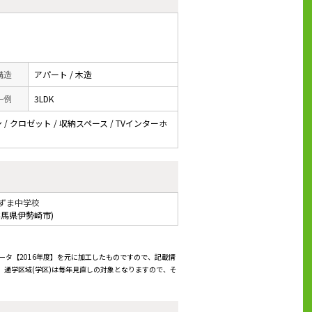
 構造
アパート / 木造
一例
3LDK
 / クロゼット / 収納スペース / TVインターホ
ずま中学校
群馬県伊勢崎市)
ータ【2016年度】を元に加工したものですので、記載情
通学区域(学区)は毎年見直しの対象となりますので、そ