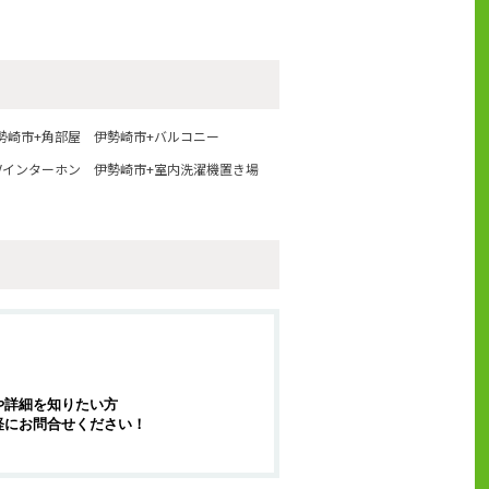
勢崎市+角部屋
伊勢崎市+バルコニー
Vインターホン
伊勢崎市+室内洗濯機置き場
や詳細を知りたい方
軽にお問合せください！