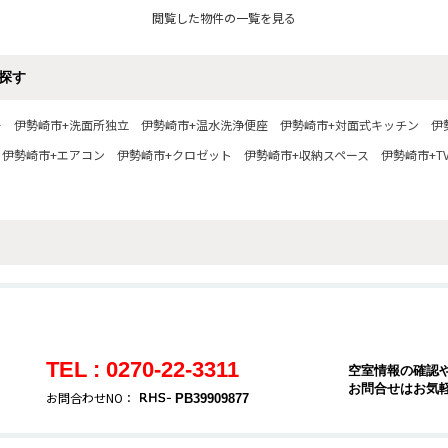
閲覧した物件の一覧を見る
探す
ー
伊勢崎市+洗面所独立
伊勢崎市+温水洗浄便座
伊勢崎市+対面式キッチン
伊
伊勢崎市+エアコン
伊勢崎市+クロゼット
伊勢崎市+収納スペース
伊勢崎市+T
TEL : 0270-22-3311
空室情報の確認
お問合せはお気
お問合わせNO：
PB39909877