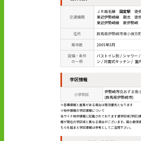
ＪＲ両毛線
国定駅
徒歩
交通機関
東武伊勢崎線 剛志 徒歩
東武伊勢崎線 新伊勢崎 
住所
群馬県伊勢崎市東小保方
築年数
2005年3月
設備・条件
バストイレ別 / シャワー /
の一例
ン / 対面式キッチン / 
学区情報
伊勢崎市立
あずま南
小学校区
(群馬県伊勢崎市)
※各種情報と差異がある場合は現況優先となります
※物件情報の学区情報について
当サイト物件情報に記載されております通学区域(学区)
報が現在の学区域と異なる場合がございます。国土数値情
ちらを踏まえ学区情報は参考としてご活用下さい。