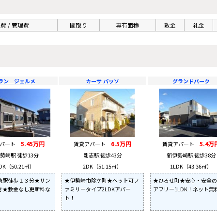
費 / 管理費
間取り
専有面積
敷金
礼金
ラン ジェルメ
カーサ パッソ
グランドパーク
5.45万円
6.5万円
5.4万
アパート
賃貸アパート
賃貸アパート
勢崎駅 徒歩13分
剛志駅 徒歩43分
新伊勢崎駅 徒歩38分
DK（50.21㎡）
2DK（51.15㎡）
1LDK（43.36㎡）
崎駅徒歩１３分★サン
★伊勢崎市除ケ町★ペット可フ
★ひろせ町★安心・安全の
き★敷金なし更新料な
ァミリータイプ2LDKアパー
アフリー1LDK！ネット無
ト！