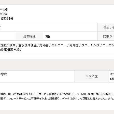
45分
60分
徒歩61分
町
種別 /
建物階建
2階
間取り
 洗面所独立 / 温水洗浄便座 / 角部屋 / バルコニー / 南向き / フローリング / エアコン
室内洗濯機置き場 /
小学校
あ
中学校区
(
情報は、国土数値情報ダウンロードサービスが提供する小学校区データ【2016年度】及び中学校区デ
報ダウンロードサービスのWEBサイト上で記述通り、データは必ずしも正確とは言えません。また、