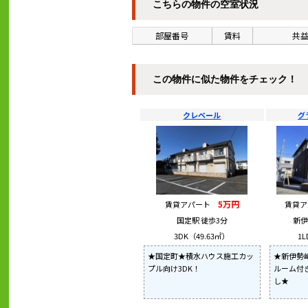
こちらの物件の空室状況
部屋番号
賃料
共益
この物件に似た物件をチェック！
クレベール
グ
5万円
賃貸アパート
賃貸
国定駅 徒歩3分
新伊
3DK（49.63㎡）
1L
★国定町★積水ハウス施工カッ
★新伊勢
プル向け3DK！
ルーム付
し★