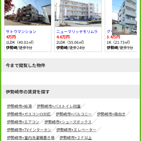
サトウマンション
ニューマリッチモリムラ
グリーンマンション
4万円
4.6万円
3.4万円
1LDK（40.01㎡）
2LDK（55.06㎡）
1K（21.73㎡）
伊勢崎
/徒歩9分
伊勢崎
/徒歩24分
伊勢崎
/徒歩9分
今まで閲覧した物件
伊勢崎市の賃貸を探す
伊勢崎市+給湯
伊勢崎市+バストイレ同室
伊勢崎市+ガスコンロ対応
伊勢崎市+バルコニー
伊勢崎市+南向き
伊勢崎市+エアコン
伊勢崎市+シューズボックス
伊勢崎市+TVインターホン
伊勢崎市+エレベーター
伊勢崎市+室内洗濯機置き場
伊勢崎市+２Ｆ以上