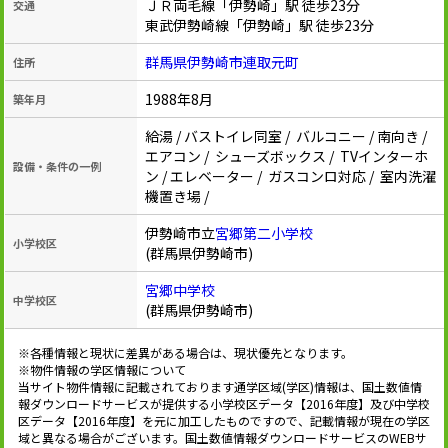
ＪＲ両毛線「伊勢崎」駅 徒歩23分
交通
東武伊勢崎線「伊勢崎」駅 徒歩23分
群馬県伊勢崎市連取元町
住所
1988年8月
築年月
給湯 / バストイレ同室 / バルコニー / 南向き /
エアコン / シューズボックス / TVインターホ
設備・条件の一例
ン / エレベーター / ガスコンロ対応 / 室内洗濯
機置き場 /
伊勢崎市立
宮郷第二小学校
小学校区
(群馬県伊勢崎市)
宮郷中学校
中学校区
(群馬県伊勢崎市)
※各種情報と現状に差異がある場合は、現状優先となります。
※物件情報の学区情報について
当サイト物件情報に記載されております通学区域(学区)情報は、国土数値情
報ダウンロードサービスが提供する小学校区データ【2016年度】及び中学校
区データ【2016年度】を元に加工したものですので、記載情報が現在の学区
域と異なる場合がございます。国土数値情報ダウンロードサービスのWEBサ