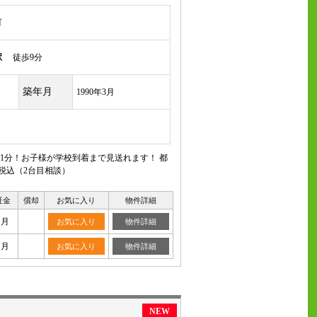
町
駅
徒歩9分
築年月
1990年3月
1分！お子様が学校到着まで見送れます！ 都
税込（2台目相談）
証金
償却
お気に入り
物件詳細
ヶ月
お気に入り
物件詳細
ヶ月
お気に入り
物件詳細
NEW