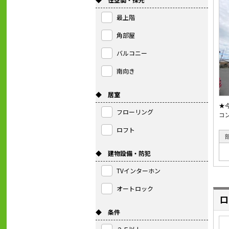
最上階
角部屋
バルコニー
南向き
◆ 居室
★
フローリング
コ
ロフト
◆ 建物設備・防犯
TVインターホン
オートロック
ロ
◆ 条件