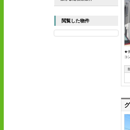
閲覧した物件
★
コ
グ