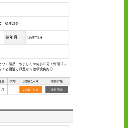
町
駅
徒歩21分
築年月
1998年9月
カワチ薬品・やましろや徒歩10分！対面式シ
み！公園近く緑豊か☆住環境良好◎
証金
償却
お気に入り
物件詳細
ヶ月
お気に入り
物件詳細