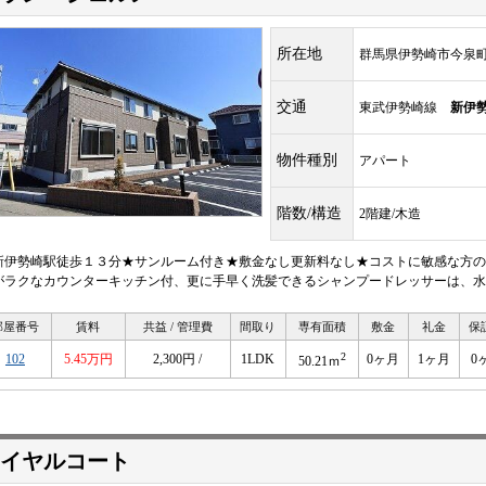
所在地
群馬県伊勢崎市今泉
交通
東武伊勢崎線
新伊
物件種別
アパート
階数/構造
2階建/木造
新伊勢崎駅徒歩１３分★サンルーム付き★敷金なし更新料なし★コストに敏感な方の
がラクなカウンターキッチン付、更に手早く洗髪できるシャンプードレッサーは、水
部屋番号
賃料
共益 / 管理費
間取り
専有面積
敷金
礼金
保
2
102
5.45万円
2,300円 /
1LDK
0ヶ月
1ヶ月
0
50.21ｍ
イヤルコート