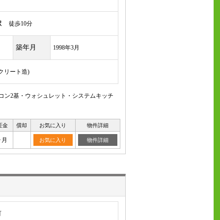
駅
徒歩10分
築年月
1998年3月
ンクリート造)
アコン2基・ウォシュレット・システムキッチ
証金
償却
お気に入り
物件詳細
ヶ月
お気に入り
物件詳細
町