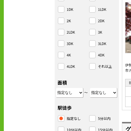
1DK
1LDK
2K
2DK
2LDK
3K
3DK
3LDK
4K
4DK
伊
4LDK
それ以上
市
面積
～
駅徒歩
指定なし
5分以内
グ
10分以内
15分以内