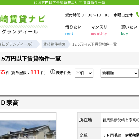
12.5万円以下伊勢崎駅エリア 賃貸物件一覧
受付時間 9：30～18：00 水曜日定休
借りたい
マンスリー
買いたい
rent
monthly
buy
会社グランディール）
賃貸物件検索
12.5万円以下賃貸物件一覧
2.5万円以下賃貸物件一覧
65
111
件 (総部屋数：
件)
表示件数
Ｄ宗高
所在地
群馬県伊勢崎市宗高
交通
ＪＲ両毛線
伊勢崎