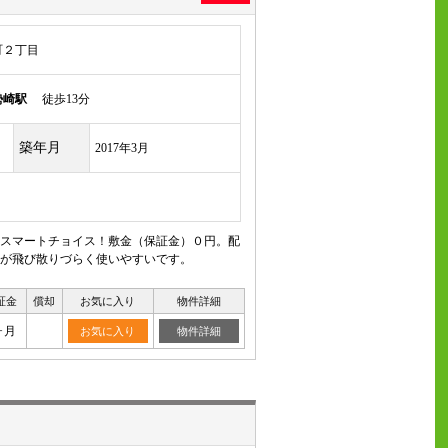
町２丁目
勢崎駅
徒歩13分
築年月
2017年3月
スマートチョイス！敷金（保証金）０円。配
が飛び散りづらく使いやすいです。
証金
償却
お気に入り
物件詳細
ヶ月
お気に入り
物件詳細