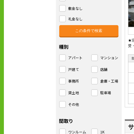
敷金なし
礼金なし
★
種別
焚
アパート
マンション
戸建て
店舗
事務所
倉庫・工場
貸土地
駐車場
その他
間取り
サ
ワンルーム
1K