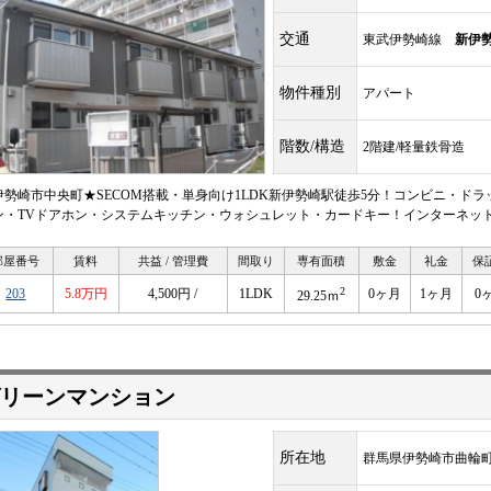
交通
東武伊勢崎線
新伊
物件種別
アパート
階数/構造
2階建/軽量鉄骨造
伊勢崎市中央町★SECOM搭載・単身向け1LDK新伊勢崎駅徒歩5分！コンビニ・ド
ン・TVドアホン・システムキッチン・ウォシュレット・カードキー！インターネッ
部屋番号
賃料
共益 / 管理費
間取り
専有面積
敷金
礼金
保
2
203
5.8万円
4,500円 /
1LDK
0ヶ月
1ヶ月
0
29.25ｍ
リーンマンション
所在地
群馬県伊勢崎市曲輪