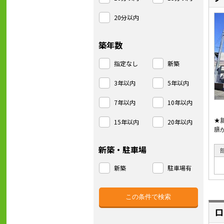
20分以内
築年数
指定なし
新築
3年以内
5年以内
7年以内
10年以内
★
15年以内
20年以内
膳
新築・駐車場
新築
駐車場有
ロ