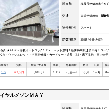
所在地
群馬県伊勢崎市今泉
交通
東武伊勢崎線
新伊
物件種別
アパート
階数/構造
3階建/軽量鉄骨造
今泉町★ALSOK搭載オートロック1LDK！ネット無料！新伊勢崎駅徒歩10分！ロ
ン2台・ウォシュレット・浴室乾燥機・カードキー・追焚・BS・床下収納・室内物
部屋番号
賃料
共益 / 管理費
間取り
専有面積
敷金
礼金
保
2
103
6.3万円
5,000円 /
1LDK
0ヶ月
1ヶ月
0
41.89ｍ
イヤルメゾンＭＡＹ
所在地
群馬県伊勢崎市本町