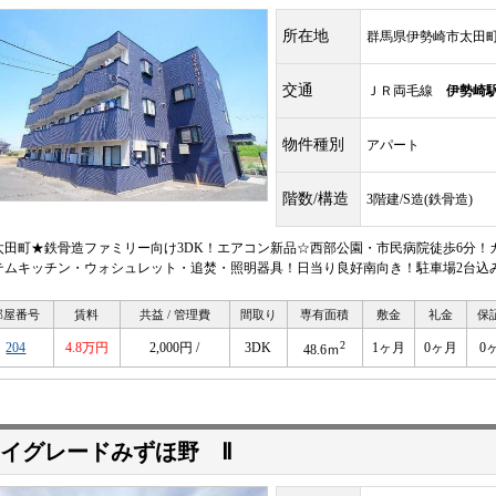
所在地
群馬県伊勢崎市太田
交通
ＪＲ両毛線
伊勢崎
物件種別
アパート
階数/構造
3階建/S造(鉄骨造)
太田町★鉄骨造ファミリー向け3DK！エアコン新品☆西部公園・市民病院徒歩6分！
テムキッチン・ウォシュレット・追焚・照明器具！日当り良好南向き！駐車場2台込
部屋番号
賃料
共益 / 管理費
間取り
専有面積
敷金
礼金
保
2
204
4.8万円
2,000円 /
3DK
1ヶ月
0ヶ月
0
48.6ｍ
イグレードみずほ野 Ⅱ