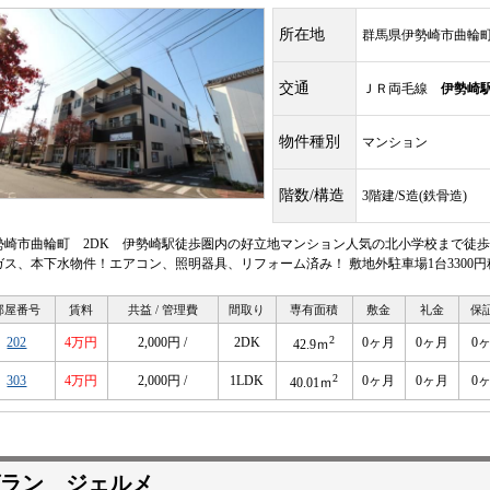
所在地
群馬県伊勢崎市曲輪
交通
ＪＲ両毛線
伊勢崎
物件種別
マンション
階数/構造
3階建/S造(鉄骨造)
勢崎市曲輪町 2DK 伊勢崎駅徒歩圏内の好立地マンション人気の北小学校まで徒歩
ガス、本下水物件！エアコン、照明器具、リフォーム済み！ 敷地外駐車場1台3300円
部屋番号
賃料
共益 / 管理費
間取り
専有面積
敷金
礼金
保
2
202
4万円
2,000円 /
2DK
0ヶ月
0ヶ月
0
42.9ｍ
2
303
4万円
2,000円 /
1LDK
0ヶ月
0ヶ月
0
40.01ｍ
ラン ジェルメ