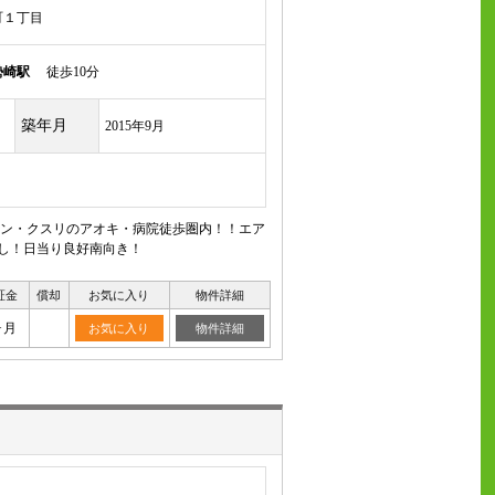
町１丁目
勢崎駅
徒歩10分
築年月
2015年9月
ーソン・クスリのアオキ・病院徒歩圏内！！エア
干し！日当り良好南向き！
証金
償却
お気に入り
物件詳細
ヶ月
お気に入り
物件詳細