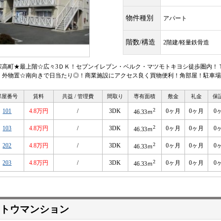
物件種別
アパート
階数/構造
2階建/軽量鉄骨造
宗高町★最上階☆広々3ＤＫ！セブンイレブン・ベルク・マツモトキヨシ徒歩圏内！
・外物置☆南向きで日当たり◎！商業施設にアクセス良く買物便利！角部屋！駐車場
部屋番号
賃料
共益 / 管理費
間取り
専有面積
敷金
礼金
保
2
101
4.8万円
/
3DK
0ヶ月
0ヶ月
0
46.33ｍ
2
103
4.8万円
/
3DK
0ヶ月
0ヶ月
0
46.33ｍ
2
202
4.8万円
/
3DK
0ヶ月
0ヶ月
0
46.33ｍ
2
203
4.8万円
/
3DK
0ヶ月
0ヶ月
0
46.33ｍ
トウマンション