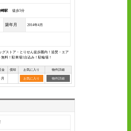
勢崎駅
徒歩5分
築年月
2014年4月
ラッグストア・とりせん徒歩圏内！追焚・エア
ト無料！駐車場1台込み！駐輪場！
証金
償却
お気に入り
物件詳細
ヶ月
お気に入り
物件詳細
町