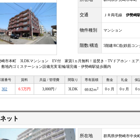
交通
ＪＲ両毛線
伊勢崎
物件種別
マンション
階数/構造
5階建/RC造(鉄筋コ
勢崎市本町 3LDKマンション EV付 家賃1ヵ月無料！追焚き・TVドアホン・エ
・敷地内ゴミステーション設備充実 駐輪場完備・伊勢崎駅徒歩圏内
部屋番号
賃料
共益 / 管理費
間取り
専有面積
敷金
礼金
保
2
302
6.5万円
3,000円 /
3LDK
0ヶ月
0ヶ月
0
69.82ｍ
ネット
所在地
群馬県伊勢崎市中央