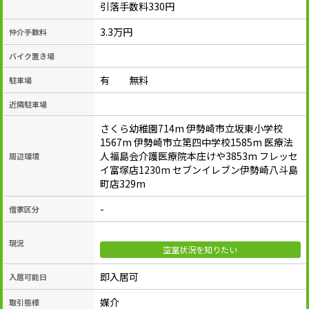
引落手数料330円
3.3万円
仲介手数料
バイク置き場
有 無料
駐車場
近隣駐車場
さくら幼稚園714m 伊勢崎市立坂東小学校
1567m 伊勢崎市立第四中学校1585m 医療法
人福島会介護医療院本庄けや3853m フレッセ
周辺環境
イ富塚店1230m セブンイレブン伊勢崎八斗島
町店329m
-
借家区分
現況
空室状況を知りたい
即入居可
入居可能日
媒介
取引態様