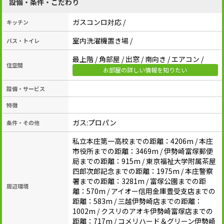
設備・条件・こだわり
ガスコンロ対応 /
キッチン
室内洗濯機置き場 /
バス・トイレ
最上階 / 角部屋 / 出窓 / 南向き / エアコン /
住空間
お部屋の詳しい情報を知りたい
設備・サービス
特徴
ガス:プロパン
条件・その他
私立本庄第一高校までの距離：4206m / 本庄
市役所までの距離：3469m / 伊勢崎富塚郵便
局までの距離：915m / 東京福祉大学附属茶屋
四郎次郎記念までの距離：1975m / 本庄警察
署までの距離：3281m / 富塚公園までの距
周辺環境
離：570m / アイオー信用金庫豊受支店までの
距離：583m / 三越伊勢崎店までの距離：
1002m / クスリのアオキ伊勢崎富塚店までの
距離：717m / コメリハード＆グリーン伊勢崎