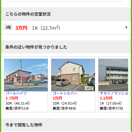
こちらの物件の空室状況
2
3万円
1K（22.7ｍ
）
2階
条件の近い物件が見つかりました
パールハイツ
コートシルバー
サカイノマンション
3.7万円
3万円
3.3万円
3DK（46.31㎡）
1DK（24.92㎡）
1K（27.00㎡）
剛志
/徒歩51分
剛志
/徒歩48分
剛志
/徒歩57分
今まで閲覧した物件