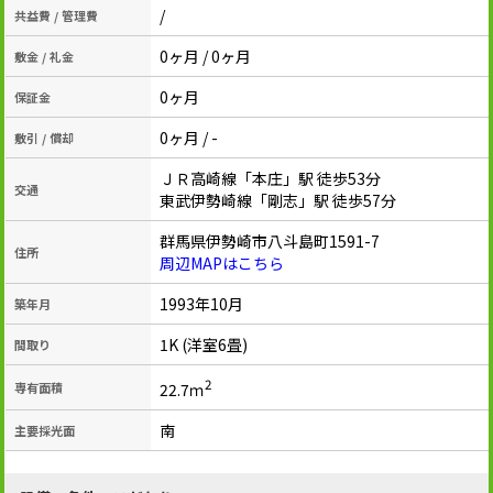
/
共益費 / 管理費
0ヶ月 / 0ヶ月
敷金 / 礼金
0ヶ月
保証金
0ヶ月 / -
敷引 / 償却
ＪＲ高崎線「本庄」駅 徒歩53分
交通
東武伊勢崎線「剛志」駅 徒歩57分
群馬県伊勢崎市八斗島町1591-7
住所
周辺MAPはこちら
1993年10月
築年月
1K (洋室6畳)
間取り
2
22.7ｍ
専有面積
南
主要採光面