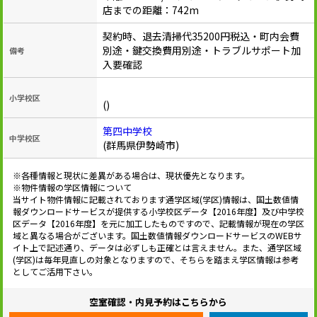
店までの距離：742m
契約時、退去清掃代35200円税込・町内会費
別途・鍵交換費用別途・トラブルサポート加
備考
入要確認
小学校区
()
第四中学校
中学校区
(群馬県伊勢崎市)
※各種情報と現状に差異がある場合は、現状優先となります。
※物件情報の学区情報について
当サイト物件情報に記載されております通学区域(学区)情報は、国土数値情
報ダウンロードサービスが提供する小学校区データ【2016年度】及び中学校
区データ【2016年度】を元に加工したものですので、記載情報が現在の学区
域と異なる場合がございます。国土数値情報ダウンロードサービスのWEBサ
イト上で記述通り、データは必ずしも正確とは言えません。また、通学区域
(学区)は毎年見直しの対象となりますので、そちらを踏まえ学区情報は参考
としてご活用下さい。
空室確認・内見予約はこちらから