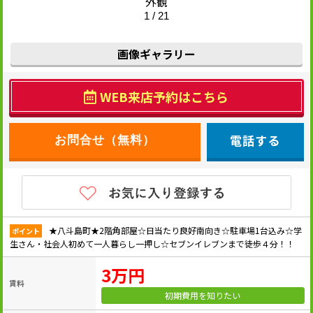
外観
1 / 21
画像ギャラリー
WEB来店予約はこちら
電話する
★八斗島町★2階角部屋☆日当たり良好南向き☆駐車場1台込み☆学
ポイント
生さん・社会人初めて一人暮らし一押し☆セブンイレブンまで徒歩４分！！
3万円
賃料
初期費用を知りたい