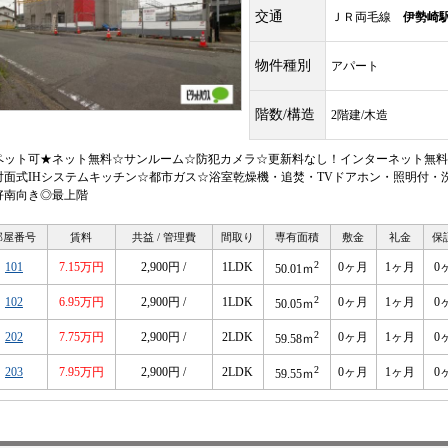
交通
ＪＲ両毛線
伊勢崎
物件種別
アパート
階数/構造
2階建/木造
ペット可★ネット無料☆サンルーム☆防犯カメラ☆更新料なし！インターネット無料
対面式IHシステムキッチン☆都市ガス☆浴室乾燥機・追焚・TVドアホン・照明付・
好南向き◎最上階
部屋番号
賃料
共益 / 管理費
間取り
専有面積
敷金
礼金
保
2
101
7.15万円
2,900円 /
1LDK
0ヶ月
1ヶ月
0
50.01ｍ
2
102
6.95万円
2,900円 /
1LDK
0ヶ月
1ヶ月
0
50.05ｍ
2
202
7.75万円
2,900円 /
2LDK
0ヶ月
1ヶ月
0
59.58ｍ
2
203
7.95万円
2,900円 /
2LDK
0ヶ月
1ヶ月
0
59.55ｍ