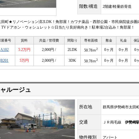
階数/構造
2階建/軽量鉄骨造
太田町★リノベーション済2LDK！角部屋！カワチ薬品・西部公園・市民病院徒歩圏
・TVドアホン・ウォシュレット☆日当たり良好南向き！駐車場2台込み！角部屋！
部屋番号
賃料
共益 / 管理費
間取り
専有面積
敷金
礼金
保
2
A102
5.2万円
2,000円 /
2LDK
0ヶ月
0ヶ月
0
50.78ｍ
2
B201
5万円
2,000円 /
3DK
0ヶ月
0ヶ月
0
50.78ｍ
ャルージュ
所在地
群馬県伊勢崎市太田
交通
ＪＲ両毛線
伊勢崎
物件種別
アパート