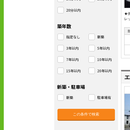
20分以内
★
レ
築年数
指定なし
新築
3年以内
5年以内
7年以内
10年以内
15年以内
20年以内
エ
新築・駐車場
新築
駐車場有