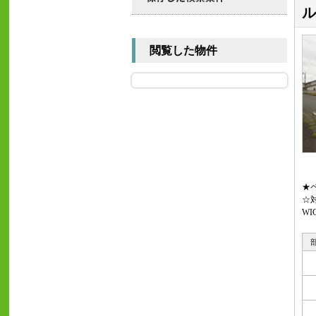
ル
閲覧した物件
★
☆
WI