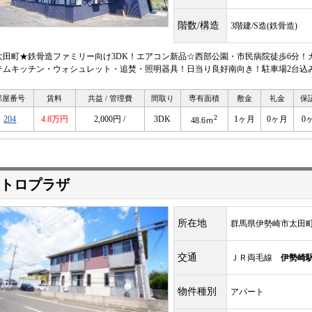
階数/構造
3階建/S造(鉄骨造)
太田町★鉄骨造ファミリー向け3DK！エアコン新品☆西部公園・市民病院徒歩6分！
テムキッチン・ウォシュレット・追焚・照明器具！日当り良好南向き！駐車場2台込
部屋番号
賃料
共益 / 管理費
間取り
専有面積
敷金
礼金
保
2
204
4.8万円
2,000円 /
3DK
1ヶ月
0ヶ月
0
48.6ｍ
トロプラザ
所在地
群馬県伊勢崎市太田
交通
ＪＲ両毛線
伊勢崎
物件種別
アパート