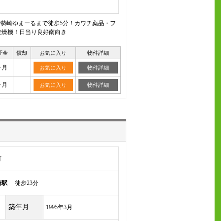
伊勢崎ゆまーるまで徒歩5分！カワチ薬品・フ
乾燥機！日当り良好南向き
証金
償却
お気に入り
物件詳細
ヶ月
お気に入り
物件詳細
ヶ月
お気に入り
物件詳細
町
崎駅
徒歩23分
築年月
1995年3月