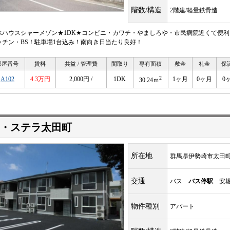
階数/構造
2階建/軽量鉄骨造
水ハウスシャーメゾン★1DK★コンビニ・カワチ・やましろや・市民病院近くて便利
ッチン・BS！駐車場1台込み！南向き日当たり良好！
部屋番号
賃料
共益 / 管理費
間取り
専有面積
敷金
礼金
保
2
A102
4.3万円
2,000円 /
1DK
1ヶ月
0ヶ月
0
30.24ｍ
・ステラ太田町
所在地
群馬県伊勢崎市太田
交通
バス
バス停駅
安堀
物件種別
アパート