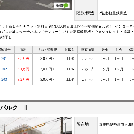
階数/構造
2階建/軽量鉄骨造
ペット猫１匹可★ネット無料☆宅配BOX付☆最上階☆伊勢崎駅徒歩9分！インターネ
市ガス☆鍵はタッチパネル（テンキー）です☆浴室乾燥機・ウォシュレット・追焚・
内物干し
部屋番号
賃料
共益 / 管理費
間取り
専有面積
敷金
礼金
保
2
201
8.5万円
3,000円 /
1LDK
0ヶ月
1ヶ月
0
45.5ｍ
2
202
8.1万円
3,000円 /
1LDK
0ヶ月
1ヶ月
0
40.3ｍ
2
203
8.2万円
3,000円 /
1LDK
0ヶ月
1ヶ月
0
40.3ｍ
パルク Ⅱ
所在地
群馬県伊勢崎市太田