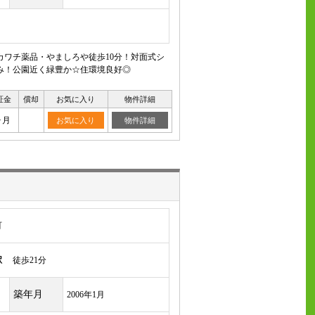
カワチ薬品・やましろや徒歩10分！対面式シ
み！公園近く緑豊か☆住環境良好◎
証金
償却
お気に入り
物件詳細
ヶ月
お気に入り
物件詳細
町
駅
徒歩21分
築年月
2006年1月