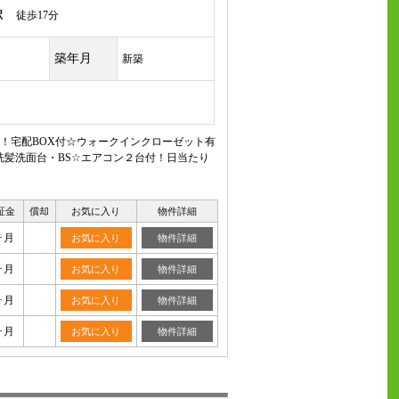
駅
徒歩17分
築年月
新築
！宅配BOX付☆ウォークインクローゼット有
洗髪洗面台・BS☆エアコン２台付！日当たり
証金
償却
お気に入り
物件詳細
ヶ月
お気に入り
物件詳細
ヶ月
お気に入り
物件詳細
ヶ月
お気に入り
物件詳細
ヶ月
お気に入り
物件詳細