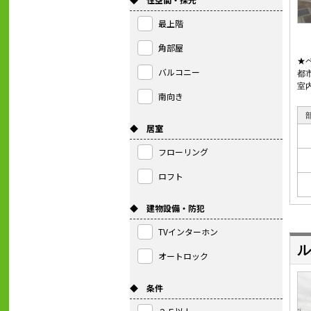
最上階
角部屋
★
バルコニー
都
室
南向き
◆ 居室
フローリング
ロフト
◆ 建物設備・防犯
TVインターホン
ル
オートロック
◆ 条件