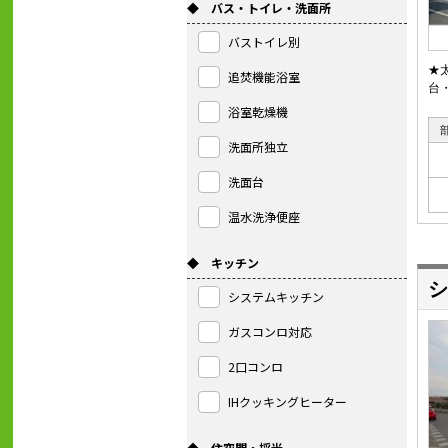
◆ バス・トイレ・洗面所
バストイレ別
★
追焚機能浴室
台
浴室乾燥機
洗面所独立
洗面台
温水洗浄便座
◆ キッチン
シ
システムキッチン
ガスコンロ対応
2口コンロ
IHクッキングヒーター
◆ 住空間・採光