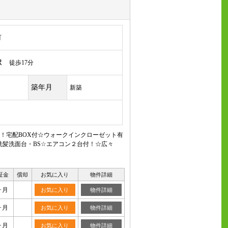
町
駅
徒歩17分
築年月
新築
！宅配BOX付☆ウォークインクローゼット有
洗髪洗面台・BS☆エアコン２台付！☆広々
証金
償却
お気に入り
物件詳細
ヶ月
お気に入り
物件詳細
ヶ月
お気に入り
物件詳細
ヶ月
お気に入り
物件詳細