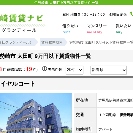
伊勢崎市 太田町 9万円以下賃貸物件一覧
受付時間 9：30～18：00 水曜日定休
借りたい
マンスリー
買いたい
rent
monthly
buy
会社グランディール）
賃貸物件検索
伊勢崎市 太田町 9万円以下賃貸物件一
勢崎市 太田町 9万円以下賃貸物件一覧
8
19
件 (総部屋数：
件)
表示件数
イヤルコート
所在地
群馬県伊勢崎市太田
交通
ＪＲ両毛線
伊勢崎
物件種別
アパート