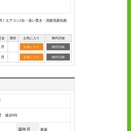
内！エアコン2台・追い焚き・洗髪洗面化粧
証金
償却
お気に入り
物件詳細
ヶ月
お気に入り
物件詳細
ヶ月
お気に入り
物件詳細
町
駅
徒歩9分
築年月
新築