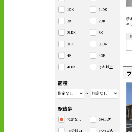
1DK
1LDK
積
2K
2DK
キ
2LDK
3K
3DK
3LDK
4K
4DK
4LDK
それ以上
ラ
面積
～
駅徒歩
指定なし
5分以内
10分以内
15分以内