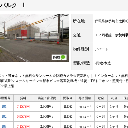
パルク Ⅰ
所在地
群馬県伊勢崎市太田
交通
ＪＲ両毛線
伊勢崎
物件種別
アパート
階数/構造
2階建/木造
ペット可★ネット無料☆サンルーム☆防犯カメラ☆更新料なし！インターネット無料
対面式IHシステムキッチン☆都市ガス☆浴室乾燥機・追焚・TVドアホン・照明付・
C☆最上階
部屋番号
賃料
共益 / 管理費
間取り
専有面積
敷金
礼金
保
2
101
7.15万円
2,900円 /
1LDK
0ヶ月
1ヶ月
0
50.14ｍ
2
102
6.95万円
2,900円 /
1LDK
0ヶ月
1ヶ月
0
50.14ｍ
2
103
7.15万円
2,900円 /
1LDK
0ヶ月
1ヶ月
0
50.14ｍ