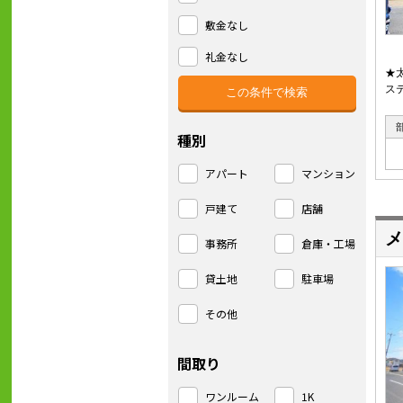
敷金なし
礼金なし
★
ス
種別
アパート
マンション
戸建て
店舗
メ
事務所
倉庫・工場
貸土地
駐車場
その他
間取り
ワンルーム
1K