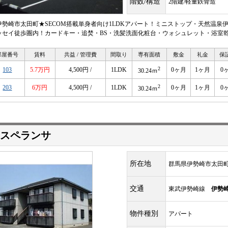
階数/構造
2階建/軽量鉄骨造
伊勢崎市太田町★SECOM搭載単身者向け1LDKアパート！ミニストップ・天然温泉
ッセイ徒歩圏内！カードキー・追焚・BS・洗髪洗面化粧台・ウォシュレット・浴室
部屋番号
賃料
共益 / 管理費
間取り
専有面積
敷金
礼金
保
2
103
5.7万円
4,500円 /
1LDK
0ヶ月
1ヶ月
0
30.24ｍ
2
203
6万円
4,500円 /
1LDK
0ヶ月
1ヶ月
0
30.24ｍ
スペランサ
所在地
群馬県伊勢崎市太田
交通
東武伊勢崎線
伊勢
物件種別
アパート