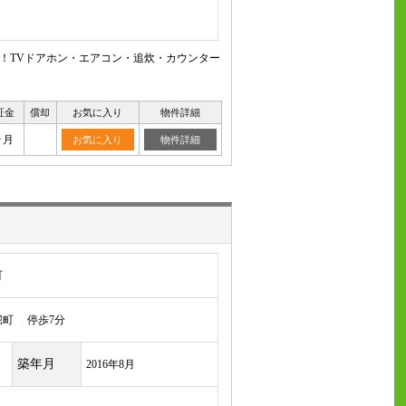
！TVドアホン・エアコン・追炊・カウンター
証金
償却
お気に入り
物件詳細
ヶ月
お気に入り
物件詳細
町
町 停歩7分
築年月
2016年8月