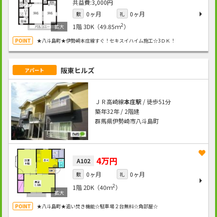
3,000円
0ヶ月
0ヶ月
敷
礼
2
1階
3DK（49.85ｍ
）
★八斗島町★伊勢崎本庄線すぐ！セキスイハイム施工☆3ＤＫ！
阪東ヒルズ
アパート
ＪＲ高崎線
本庄駅
/ 徒歩51分
築年32年 / 2階建
群馬県伊勢崎市八斗島町
4万円
A102
0ヶ月
0ヶ月
敷
礼
2
1階
2DK（40ｍ
）
★八斗島町★追い焚き機能☆駐車場２台無料☆角部屋☆