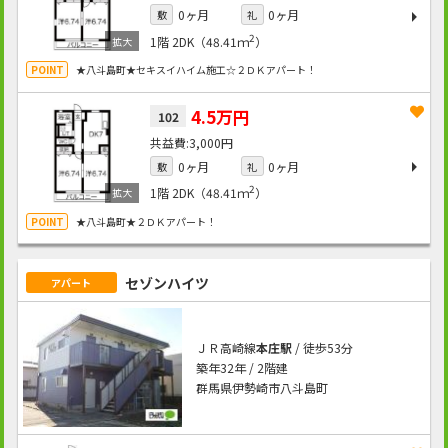
0ヶ月
0ヶ月
敷
礼
2
1階
2DK（48.41ｍ
）
★八斗島町★セキスイハイム施工☆２ＤＫアパート！
4.5万円
102
3,000円
0ヶ月
0ヶ月
敷
礼
2
1階
2DK（48.41ｍ
）
★八斗島町★２ＤＫアパート！
セゾンハイツ
アパート
ＪＲ高崎線
本庄駅
/ 徒歩53分
築年32年 / 2階建
群馬県伊勢崎市八斗島町