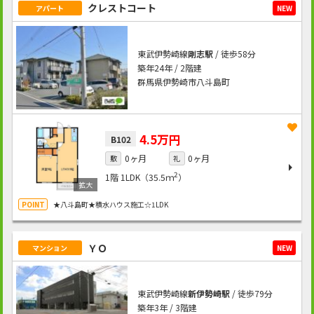
クレストコート
アパート
NEW
東武伊勢崎線
剛志駅
/ 徒歩58分
築年24年 / 2階建
群馬県伊勢崎市八斗島町
4.5万円
B102
0ヶ月
0ヶ月
敷
礼
2
1階
1LDK（35.5ｍ
）
★八斗島町★積水ハウス施工☆1LDK
ＹＯ
マンション
NEW
東武伊勢崎線
新伊勢崎駅
/ 徒歩79分
築年3年 / 3階建