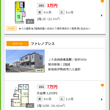
3万円
201
0ヶ月
0ヶ月
敷
礼
2
2階
1K（22.7ｍ
）
★八斗島町★2階角部屋☆日当たり良好南向き☆駐車場1台込み☆
ファレノプシス
アパート
ＪＲ高崎線
本庄駅
/ 徒歩56分
築年新築 / 2階建
群馬県伊勢崎市八斗島町
7万円
101
3,000円
0ヶ月
1ヶ月
敷
礼
2
1階
1LDK（41.41ｍ
）