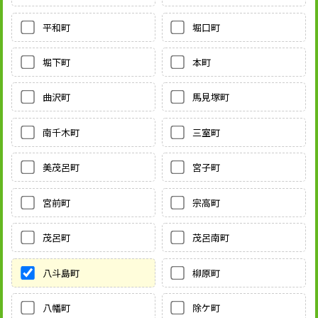
平和町
堀口町
堀下町
本町
曲沢町
馬見塚町
南千木町
三室町
美茂呂町
宮子町
宮前町
宗高町
茂呂町
茂呂南町
八斗島町
柳原町
八幡町
除ケ町