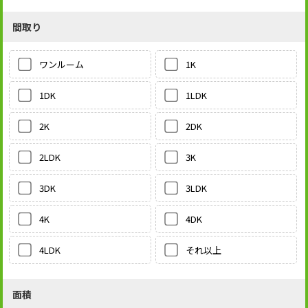
間取り
1K
ワンルーム
1LDK
1DK
2DK
2K
3K
2LDK
3LDK
3DK
4DK
4K
それ以上
4LDK
面積