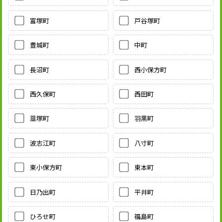
富塚町
戸谷塚町
豊城町
中町
長沼町
西小保方町
西久保町
西田町
韮塚町
羽黒町
波志江町
八寸町
東小保方町
東本町
日乃出町
平井町
ひろせ町
福島町