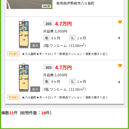
群馬県伊勢崎市八斗島町
4.7万円
205
3,000円
0ヶ月
1ヶ月
敷
礼
2
2階
ワンルーム（32.08ｍ
）
★八斗島町★オートロック！鉄骨造マンション！坂東大橋すぐ近く
4.7万円
303
3,000円
0ヶ月
1ヶ月
敷
礼
2
3階
ワンルーム（32.08ｍ
）
★八斗島町★オートロック！鉄骨造マンション！坂東大橋すぐ近く
棟数
11
件 (総物件数：
16
件)