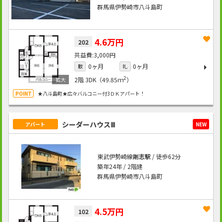
群馬県伊勢崎市八斗島町
4.6万円
202
3,000円
0ヶ月
0ヶ月
敷
礼
2
2階
3DK（49.85ｍ
）
★八斗島町★広々バルコニー付3ＤＫアパート！
シーダーハウスⅢ
アパート
NEW
東武伊勢崎線
剛志駅
/ 徒歩62分
築年24年 / 2階建
群馬県伊勢崎市八斗島町
4.5万円
102