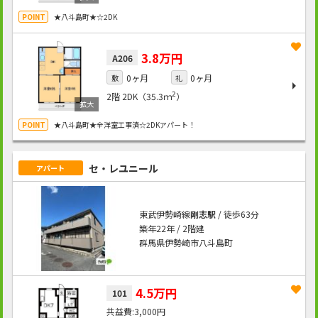
★八斗島町★☆2DK
3.8万円
A206
0ヶ月
0ヶ月
敷
礼
2
2階
2DK（35.3ｍ
）
★八斗島町★全洋室工事済☆2DKアパート！
セ・レユニール
アパート
東武伊勢崎線
剛志駅
/ 徒歩63分
築年22年 / 2階建
群馬県伊勢崎市八斗島町
4.5万円
101
3,000円