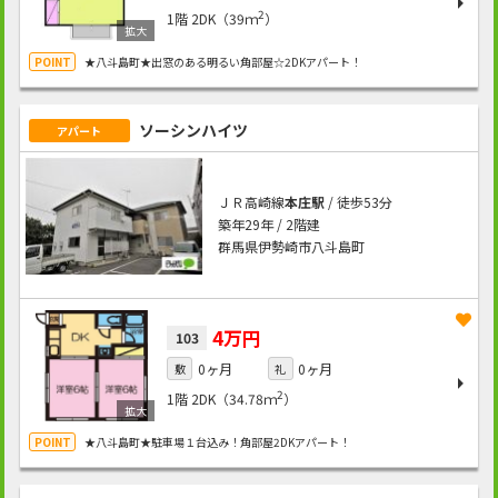
2
1階
2DK（39ｍ
）
★八斗島町★出窓のある明るい角部屋☆2DKアパート！
ソーシンハイツ
アパート
ＪＲ高崎線
本庄駅
/ 徒歩53分
築年29年 / 2階建
群馬県伊勢崎市八斗島町
4万円
103
0ヶ月
0ヶ月
敷
礼
2
1階
2DK（34.78ｍ
）
★八斗島町★駐車場１台込み！角部屋2DKアパート！