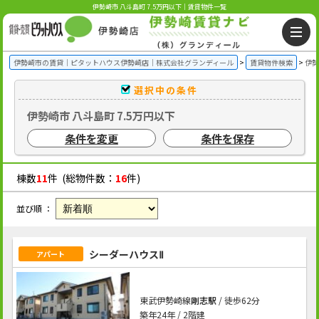
伊勢崎市 八斗島町 7.5万円以下｜賃貸物件一覧
伊勢崎市の賃貸｜ピタットハウス伊勢崎店｜株式会社グランディール
賃貸物件検索
伊勢
選択中の条件
伊勢崎市 八斗島町 7.5万円以下
条件を変更
条件を保存
棟数
11
件 (総物件数：
16
件)
並び順 ：
シーダーハウスⅡ
アパート
東武伊勢崎線
剛志駅
/ 徒歩62分
築年24年 / 2階建