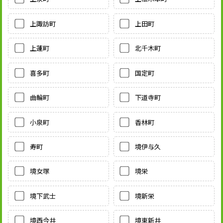
上諏訪町
上田町
上蓮町
北千木町
喜多町
国定町
曲輪町
下道寺町
小泉町
香林町
寿町
境伊与久
境女塚
境栄
境下武士
境新栄
境西今井
境東新井