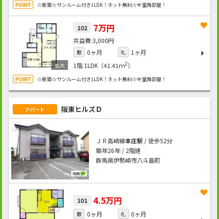
☆新築☆サンルーム付き1LDK！ネット無料☆全室角部屋！
7万円
102
3,000円
0ヶ月
1ヶ月
敷
礼
2
1階
1LDK（41.41ｍ
）
☆新築☆サンルーム付き1LDK！ネット無料☆全室角部屋！
阪東ヒルズＤ
アパート
ＪＲ高崎線
本庄駅
/ 徒歩52分
築年26年 / 2階建
群馬県伊勢崎市八斗島町
4.5万円
101
0ヶ月
0ヶ月
敷
礼