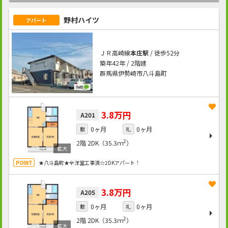
野村ハイツ
アパート
ＪＲ高崎線
本庄駅
/ 徒歩52分
築年42年 / 2階建
群馬県伊勢崎市八斗島町
3.8万円
A201
0ヶ月
0ヶ月
敷
礼
2
2階
2DK（35.3ｍ
）
★八斗島町★全洋室工事済☆2DKアパート！
3.8万円
A205
0ヶ月
0ヶ月
敷
礼
2
2階
2DK（35.3ｍ
）