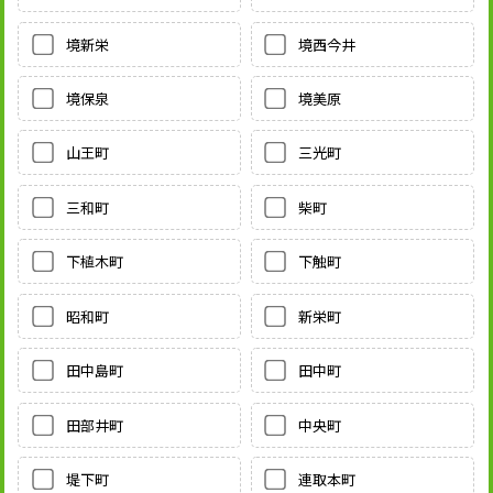
境新栄
境西今井
境保泉
境美原
山王町
三光町
三和町
柴町
下植木町
下触町
昭和町
新栄町
田中島町
田中町
田部井町
中央町
堤下町
連取本町