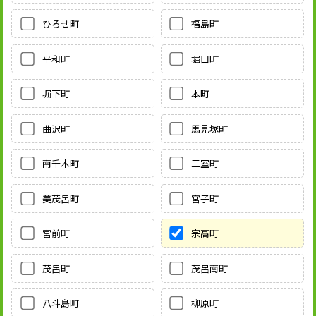
ひろせ町
福島町
平和町
堀口町
堀下町
本町
曲沢町
馬見塚町
南千木町
三室町
美茂呂町
宮子町
宮前町
宗高町
茂呂町
茂呂南町
八斗島町
柳原町