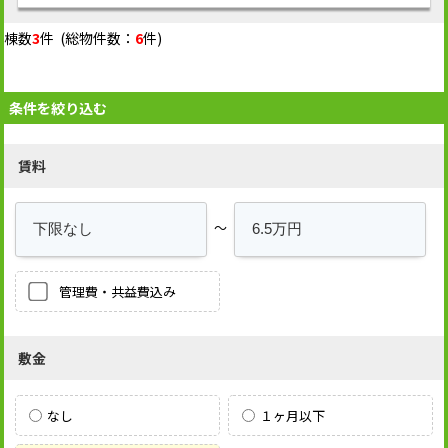
棟数
3
件 (総物件数：
6
件)
条件を絞り込む
賃料
～
管理費・共益費込み
敷金
なし
１ヶ月以下