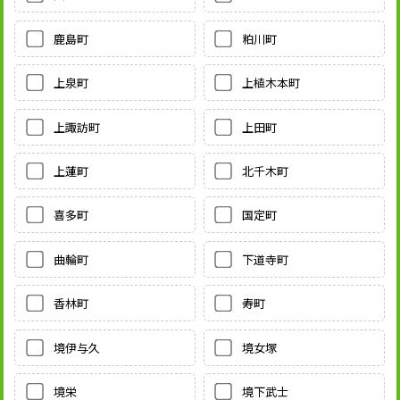
鹿島町
粕川町
上泉町
上植木本町
上諏訪町
上田町
上蓮町
北千木町
喜多町
国定町
曲輪町
下道寺町
香林町
寿町
境伊与久
境女塚
境栄
境下武士