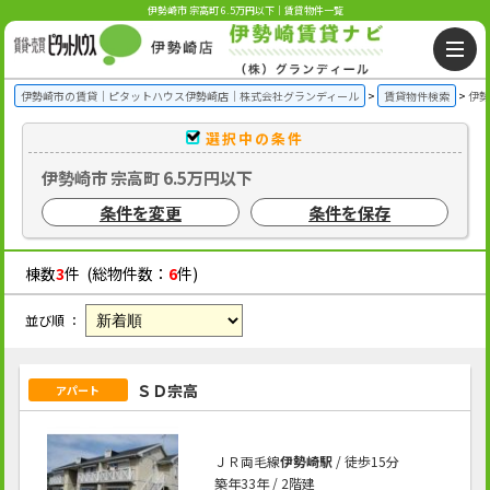
伊勢崎市 宗高町 6.5万円以下｜賃貸物件一覧
伊勢崎市の賃貸｜ピタットハウス伊勢崎店｜株式会社グランディール
賃貸物件検索
伊勢
選択中の条件
伊勢崎市 宗高町 6.5万円以下
条件を変更
条件を保存
棟数
3
件 (総物件数：
6
件)
並び順 ：
ＳＤ宗高
アパート
ＪＲ両毛線
伊勢崎駅
/ 徒歩15分
築年33年 / 2階建