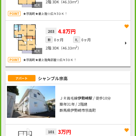
2
2階
3DK（46.33ｍ
）
★宗高町★最上階☆広々3ＤＫ！
4.8万円
203
0ヶ月
0ヶ月
敷
礼
2
2階
3DK（46.33ｍ
）
★宗高町★最上階角部屋☆広々3ＤＫ！
シャンブル宗高
アパート
ＪＲ両毛線
伊勢崎駅
/ 徒歩10分
築年31年 / 2階建
群馬県伊勢崎市宗高町
3万円
101