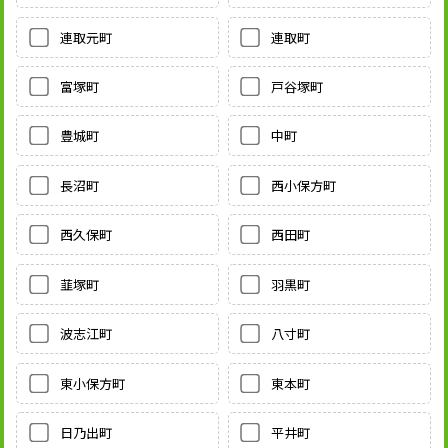
連取元町
連取町
富塚町
戸谷塚町
豊城町
中町
長沼町
西小保方町
西久保町
西田町
韮塚町
羽黒町
波志江町
八寸町
東小保方町
東本町
日乃出町
平井町