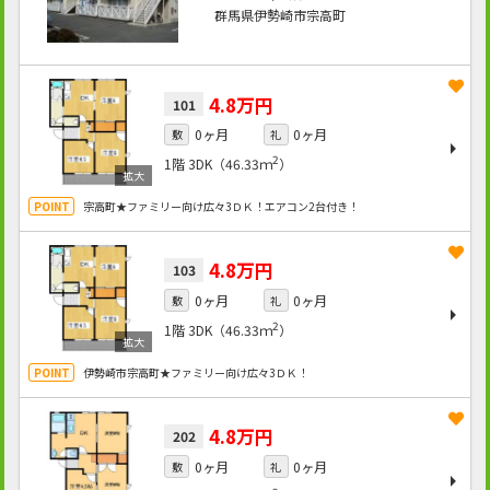
群馬県伊勢崎市宗高町
4.8万円
101
0ヶ月
0ヶ月
敷
礼
2
1階
3DK（46.33ｍ
）
宗高町★ファミリー向け広々3ＤＫ！エアコン2台付き！
4.8万円
103
0ヶ月
0ヶ月
敷
礼
2
1階
3DK（46.33ｍ
）
伊勢崎市宗高町★ファミリー向け広々3ＤＫ！
4.8万円
202
0ヶ月
0ヶ月
敷
礼