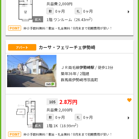
2,000円
0ヶ月
0ヶ月
敷
礼
2
1階
ワンルーム（26.43ｍ
）
仲介手数料無料！敷金・礼金無料！8月末まで初期費用が安い！
カーサ・フェリーチェ伊勢崎
アパート
ＪＲ両毛線
伊勢崎駅
/ 徒歩13分
築年36年 / 2階建
群馬県伊勢崎市宗高町
2.8万円
105
2,000円
0ヶ月
0ヶ月
敷
礼
2
1階
1K（18.99ｍ
）
仲介手数料無料！敷金・礼金無料！8月末まで初期費用が安い！