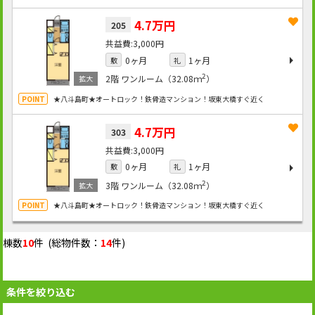
4.7万円
205
3,000円
0ヶ月
1ヶ月
敷
礼
2
2階
ワンルーム（32.08ｍ
）
★八斗島町★オートロック！鉄骨造マンション！坂東大橋すぐ近く
4.7万円
303
3,000円
0ヶ月
1ヶ月
敷
礼
2
3階
ワンルーム（32.08ｍ
）
★八斗島町★オートロック！鉄骨造マンション！坂東大橋すぐ近く
棟数
10
件 (総物件数：
14
件)
条件を絞り込む