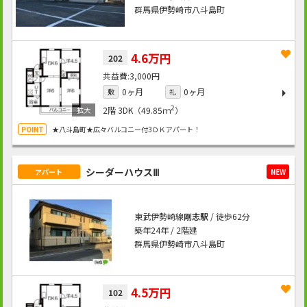
群馬県伊勢崎市八斗島町
4.6万円
202
3,000円
0ヶ月
0ヶ月
敷
礼
2
2階
3DK（49.85ｍ
）
★八斗島町★広々バルコニー付3ＤＫアパート！
シーダーハウスⅢ
アパート
NEW
東武伊勢崎線
剛志駅
/ 徒歩62分
築年24年 / 2階建
群馬県伊勢崎市八斗島町
4.5万円
102