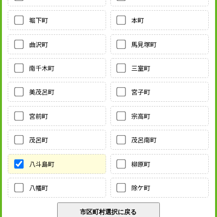
堀下町
本町
曲沢町
馬見塚町
南千木町
三室町
美茂呂町
宮子町
宮前町
宗高町
茂呂町
茂呂南町
八斗島町
柳原町
八幡町
除ケ町