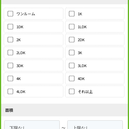
1K
ワンルーム
1LDK
1DK
2DK
2K
3K
2LDK
3LDK
3DK
4DK
4K
それ以上
4LDK
面積
～