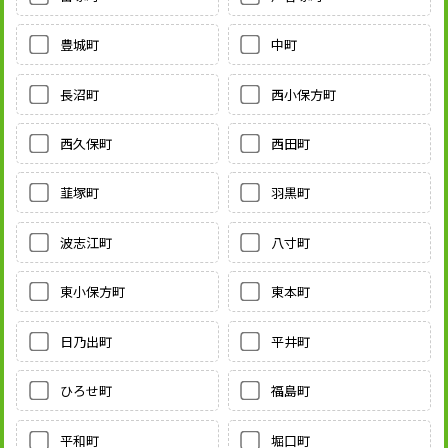
豊城町
中町
長沼町
西小保方町
西久保町
西田町
韮塚町
羽黒町
波志江町
八寸町
東小保方町
東本町
日乃出町
平井町
ひろせ町
福島町
平和町
堀口町