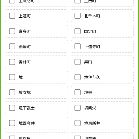
上諏訪町
上田町
上蓮町
北千木町
喜多町
国定町
曲輪町
下道寺町
香林町
寿町
境
境伊与久
境女塚
境栄
境下武士
境新栄
境西今井
境東新井
境保泉
境美原