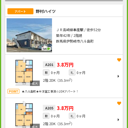
野村ハイツ
アパート
ＪＲ高崎線
本庄駅
/ 徒歩52分
築年42年 / 2階建
群馬県伊勢崎市八斗島町
3.8万円
A201
0ヶ月
0ヶ月
敷
礼
2
2階
2DK（35.3ｍ
）
★八斗島町★全洋室工事済☆2DKアパート！
3.8万円
A205
0ヶ月
0ヶ月
敷
礼
2
2階
2DK（35.3ｍ
）