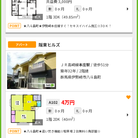
3,000円
0ヶ月
0ヶ月
敷
礼
2
1階
3DK（49.85ｍ
）
★八斗島町★伊勢崎本庄線すぐ！セキスイハイム施工☆3ＤＫ！
阪東ヒルズ
アパート
ＪＲ高崎線
本庄駅
/ 徒歩51分
築年32年 / 2階建
群馬県伊勢崎市八斗島町
4万円
A102
0ヶ月
0ヶ月
敷
礼
2
1階
2DK（40ｍ
）
★八斗島町★追い焚き機能☆駐車場２台無料☆角部屋☆