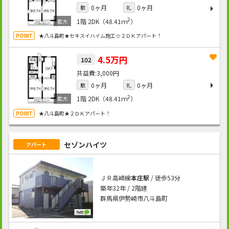
0ヶ月
0ヶ月
敷
礼
2
1階
2DK（48.41ｍ
）
★八斗島町★セキスイハイム施工☆２ＤＫアパート！
4.5万円
102
3,000円
0ヶ月
0ヶ月
敷
礼
2
1階
2DK（48.41ｍ
）
★八斗島町★２ＤＫアパート！
セゾンハイツ
アパート
ＪＲ高崎線
本庄駅
/ 徒歩53分
築年32年 / 2階建
群馬県伊勢崎市八斗島町