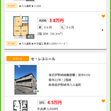
★八斗島町★☆2DK
3.8万円
A206
0ヶ月
0ヶ月
敷
礼
2
2階
2DK（35.3ｍ
）
★八斗島町★全洋室工事済☆2DKアパート！
セ・レユニール
アパート
東武伊勢崎線
剛志駅
/ 徒歩63分
築年22年 / 2階建
群馬県伊勢崎市八斗島町
4.5万円
101
3,000円