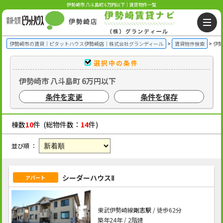
伊勢崎市 八斗島町 6万円以下｜賃貸物件一覧
伊勢崎市の賃貸｜ピタットハウス伊勢崎店｜株式会社グランディール
賃貸物件検索
伊勢
選択中の条件
伊勢崎市 八斗島町 6万円以下
条件を変更
条件を保存
棟数
10
件 (総物件数：
14
件)
並び順 ：
シーダーハウスⅡ
アパート
東武伊勢崎線
剛志駅
/ 徒歩62分
築年24年 / 2階建