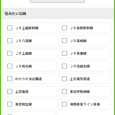
住みたい沿線
ＪＲ上越新幹線
ＪＲ長野新幹線
ＪＲ八高線
ＪＲ高崎線
ＪＲ上越線
ＪＲ吾妻線
ＪＲ両毛線
ＪＲ信越本線
わたらせ渓谷鐵道
上毛電気鉄道
上信電鉄
東武伊勢崎線
東武桐生線
湘南新宿ライン高海