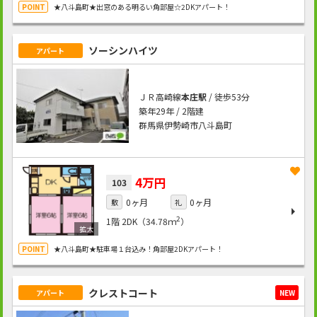
★八斗島町★出窓のある明るい角部屋☆2DKアパート！
ソーシンハイツ
アパート
ＪＲ高崎線
本庄駅
/ 徒歩53分
築年29年 / 2階建
群馬県伊勢崎市八斗島町
4万円
103
0ヶ月
0ヶ月
敷
礼
2
1階
2DK（34.78ｍ
）
★八斗島町★駐車場１台込み！角部屋2DKアパート！
クレストコート
アパート
NEW