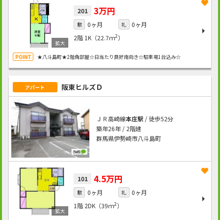
3万円
201
0ヶ月
0ヶ月
敷
礼
2
2階
1K（22.7ｍ
）
★八斗島町★2階角部屋☆日当たり良好南向き☆駐車場1台込み☆
阪東ヒルズＤ
アパート
ＪＲ高崎線
本庄駅
/ 徒歩52分
築年26年 / 2階建
群馬県伊勢崎市八斗島町
4.5万円
101
0ヶ月
0ヶ月
敷
礼
2
1階
2DK（39ｍ
）