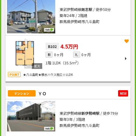
東武伊勢崎線
剛志駅
/ 徒歩58分
築年24年 / 2階建
群馬県伊勢崎市八斗島町
4.5万円
B102
0ヶ月
0ヶ月
敷
礼
2
1階
1LDK（35.5ｍ
）
★八斗島町★積水ハウス施工☆1LDK
ＹＯ
マンション
NEW
東武伊勢崎線
新伊勢崎駅
/ 徒歩79分
築年3年 / 3階建
群馬県伊勢崎市八斗島町