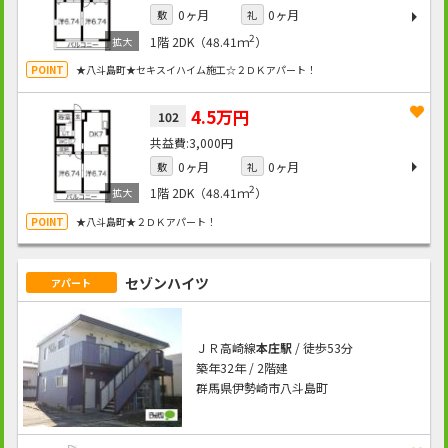
0ヶ月
0ヶ月
敷
礼
2
1階
2DK（48.41ｍ
）
★八斗島町★セキスイハイム施工☆２ＤＫアパート！
4.5万円
102
3,000円
0ヶ月
0ヶ月
敷
礼
2
1階
2DK（48.41ｍ
）
★八斗島町★２ＤＫアパート！
セゾンハイツ
アパート
ＪＲ高崎線
本庄駅
/ 徒歩53分
築年32年 / 2階建
群馬県伊勢崎市八斗島町