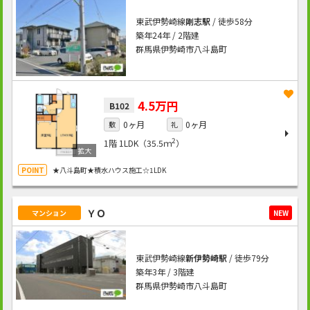
東武伊勢崎線
剛志駅
/ 徒歩58分
築年24年 / 2階建
群馬県伊勢崎市八斗島町
4.5万円
B102
0ヶ月
0ヶ月
敷
礼
2
1階
1LDK（35.5ｍ
）
★八斗島町★積水ハウス施工☆1LDK
ＹＯ
マンション
NEW
東武伊勢崎線
新伊勢崎駅
/ 徒歩79分
築年3年 / 3階建
群馬県伊勢崎市八斗島町