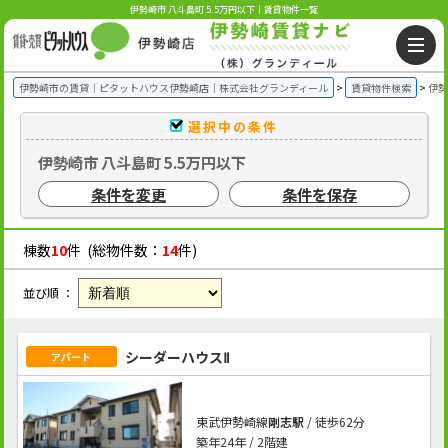
伊勢崎市 八斗島町 5.5万円以下｜賃貸物件一覧
伊勢崎市の賃貸｜ピタットハウス伊勢崎店｜株式会社グランディール
賃貸物件検索
伊勢
選択中の条件
伊勢崎市 八斗島町 5.5万円以下
条件を変更
条件を保存
棟数
10
件 (総物件数：
14
件)
並び順 ：
シーダーハウスⅡ
アパート
東武伊勢崎線
剛志駅
/ 徒歩62分
築年24年 / 2階建