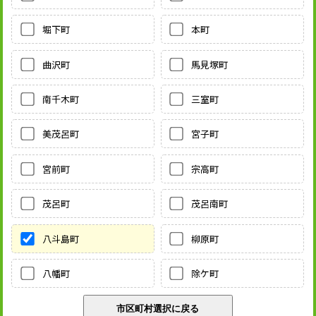
堀下町
本町
曲沢町
馬見塚町
南千木町
三室町
美茂呂町
宮子町
宮前町
宗高町
茂呂町
茂呂南町
八斗島町
柳原町
八幡町
除ケ町