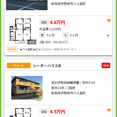
群馬県伊勢崎市八斗島町
4.6万円
202
3,000円
0ヶ月
0ヶ月
敷
礼
2
2階
3DK（49.85ｍ
）
★八斗島町★広々バルコニー付3ＤＫアパート！
シーダーハウスⅢ
アパート
NEW
東武伊勢崎線
剛志駅
/ 徒歩62分
築年24年 / 2階建
群馬県伊勢崎市八斗島町
4.5万円
102