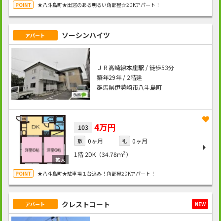
★八斗島町★出窓のある明るい角部屋☆2DKアパート！
ソーシンハイツ
アパート
ＪＲ高崎線
本庄駅
/ 徒歩53分
築年29年 / 2階建
群馬県伊勢崎市八斗島町
4万円
103
0ヶ月
0ヶ月
敷
礼
2
1階
2DK（34.78ｍ
）
★八斗島町★駐車場１台込み！角部屋2DKアパート！
クレストコート
アパート
NEW