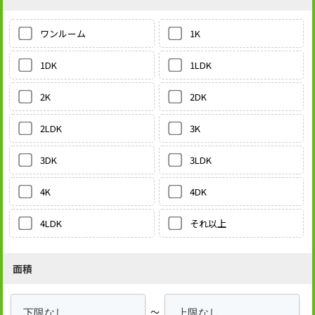
1K
ワンルーム
1LDK
1DK
2DK
2K
3K
2LDK
3LDK
3DK
4DK
4K
それ以上
4LDK
面積
～