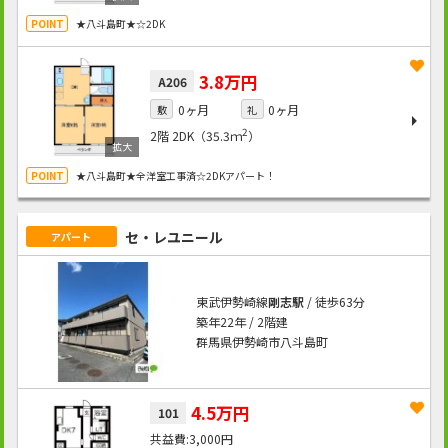
★八斗島町★☆2DK
3.8万円
A206
0ヶ月
0ヶ月
敷
礼
2
2階
2DK（35.3ｍ
）
★八斗島町★全洋室工事済☆2DKアパート！
セ・レユニール
アパート
東武伊勢崎線
剛志駅
/ 徒歩63分
築年22年 / 2階建
群馬県伊勢崎市八斗島町
4.5万円
101
3,000円