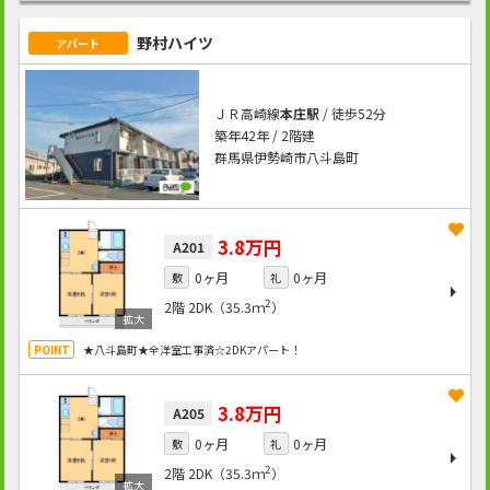
野村ハイツ
アパート
ＪＲ高崎線
本庄駅
/ 徒歩52分
築年42年 / 2階建
群馬県伊勢崎市八斗島町
3.8万円
A201
0ヶ月
0ヶ月
敷
礼
2
2階
2DK（35.3ｍ
）
★八斗島町★全洋室工事済☆2DKアパート！
3.8万円
A205
0ヶ月
0ヶ月
敷
礼
2
2階
2DK（35.3ｍ
）