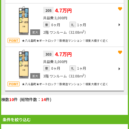
4.7万円
205
3,000円
0ヶ月
1ヶ月
敷
礼
2
2階
ワンルーム（32.08ｍ
）
★八斗島町★オートロック！鉄骨造マンション！坂東大橋すぐ近く
4.7万円
303
3,000円
0ヶ月
1ヶ月
敷
礼
2
3階
ワンルーム（32.08ｍ
）
★八斗島町★オートロック！鉄骨造マンション！坂東大橋すぐ近く
棟数
10
件 (総物件数：
14
件)
条件を絞り込む