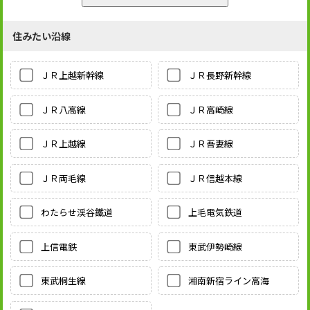
住みたい沿線
ＪＲ上越新幹線
ＪＲ長野新幹線
ＪＲ八高線
ＪＲ高崎線
ＪＲ上越線
ＪＲ吾妻線
ＪＲ両毛線
ＪＲ信越本線
わたらせ渓谷鐵道
上毛電気鉄道
上信電鉄
東武伊勢崎線
東武桐生線
湘南新宿ライン高海