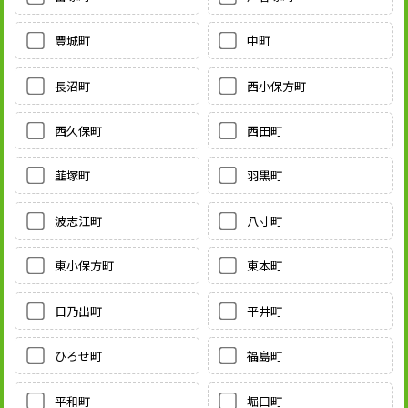
豊城町
中町
長沼町
西小保方町
西久保町
西田町
韮塚町
羽黒町
波志江町
八寸町
東小保方町
東本町
日乃出町
平井町
ひろせ町
福島町
平和町
堀口町