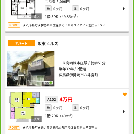
3,000円
0ヶ月
0ヶ月
敷
礼
2
1階
3DK（49.85ｍ
）
★八斗島町★伊勢崎本庄線すぐ！セキスイハイム施工☆3ＤＫ！
阪東ヒルズ
アパート
ＪＲ高崎線
本庄駅
/ 徒歩51分
築年32年 / 2階建
群馬県伊勢崎市八斗島町
4万円
A102
0ヶ月
0ヶ月
敷
礼
2
1階
2DK（40ｍ
）
★八斗島町★追い焚き機能☆駐車場２台無料☆角部屋☆