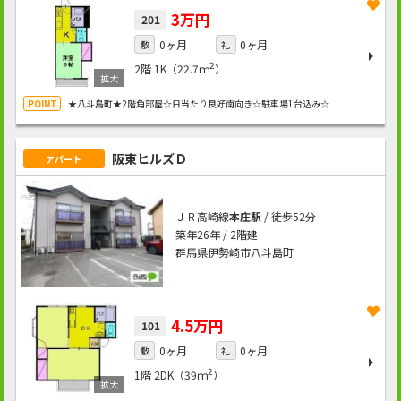
3万円
201
0ヶ月
0ヶ月
敷
礼
2
2階
1K（22.7ｍ
）
★八斗島町★2階角部屋☆日当たり良好南向き☆駐車場1台込み☆
阪東ヒルズＤ
アパート
ＪＲ高崎線
本庄駅
/ 徒歩52分
築年26年 / 2階建
群馬県伊勢崎市八斗島町
4.5万円
101
0ヶ月
0ヶ月
敷
礼
2
1階
2DK（39ｍ
）