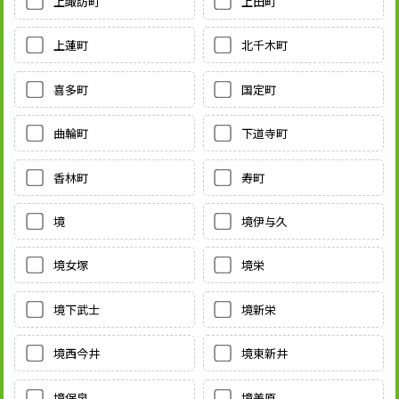
上諏訪町
上田町
上蓮町
北千木町
喜多町
国定町
曲輪町
下道寺町
香林町
寿町
境
境伊与久
境女塚
境栄
境下武士
境新栄
境西今井
境東新井
境保泉
境美原