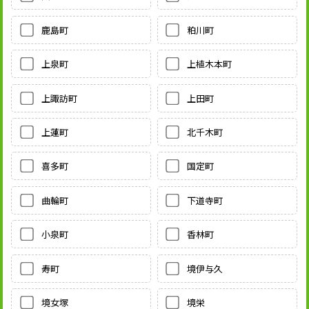
鹿島町
粕川町
上泉町
上植木本町
上諏訪町
上田町
上蓮町
北千木町
喜多町
国定町
曲輪町
下道寺町
小泉町
香林町
寿町
境伊与久
境女塚
境栄