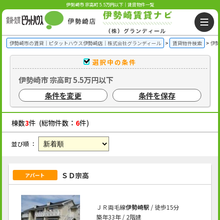
伊勢崎市 宗高町 5.5万円以下｜賃貸物件一覧
伊勢崎市の賃貸｜ピタットハウス伊勢崎店｜株式会社グランディール
賃貸物件検索
伊勢
選択中の条件
伊勢崎市 宗高町 5.5万円以下
条件を変更
条件を保存
棟数
3
件 (総物件数：
6
件)
並び順 ：
ＳＤ宗高
アパート
ＪＲ両毛線
伊勢崎駅
/ 徒歩15分
築年33年 / 2階建