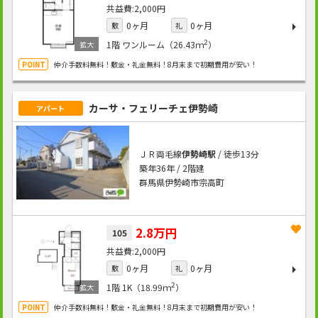
2,000円
0ヶ月
0ヶ月
敷
礼
2
1階
ワンルーム（26.43ｍ
）
仲介手数料無料！敷金・礼金無料！8月末まで初期費用が安い！
カーサ・フェリーチェ伊勢崎
アパート
ＪＲ両毛線
伊勢崎駅
/ 徒歩13分
築年36年 / 2階建
群馬県伊勢崎市宗高町
2.8万円
105
2,000円
0ヶ月
0ヶ月
敷
礼
2
1階
1K（18.99ｍ
）
仲介手数料無料！敷金・礼金無料！8月末まで初期費用が安い！