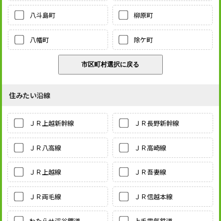
八斗島町
柳原町
八幡町
除ケ町
住みたい沿線
ＪＲ上越新幹線
ＪＲ長野新幹線
ＪＲ八高線
ＪＲ高崎線
ＪＲ上越線
ＪＲ吾妻線
ＪＲ両毛線
ＪＲ信越本線
わたらせ渓谷鐵道
上毛電気鉄道