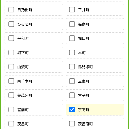
日乃出町
平井町
ひろせ町
福島町
平和町
堀口町
堀下町
本町
曲沢町
馬見塚町
南千木町
三室町
美茂呂町
宮子町
宮前町
宗高町
茂呂町
茂呂南町