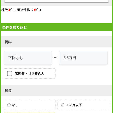
棟数
3
件 (総物件数：
6
件)
条件を絞り込む
賃料
～
管理費・共益費込み
敷金
なし
１ヶ月以下