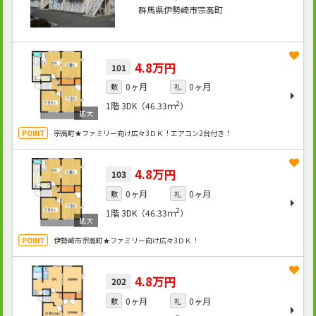
群馬県伊勢崎市宗高町
4.8万円
101
0ヶ月
0ヶ月
敷
礼
2
1階
3DK（46.33ｍ
）
宗高町★ファミリー向け広々3ＤＫ！エアコン2台付き！
4.8万円
103
0ヶ月
0ヶ月
敷
礼
2
1階
3DK（46.33ｍ
）
伊勢崎市宗高町★ファミリー向け広々3ＤＫ！
4.8万円
202
0ヶ月
0ヶ月
敷
礼