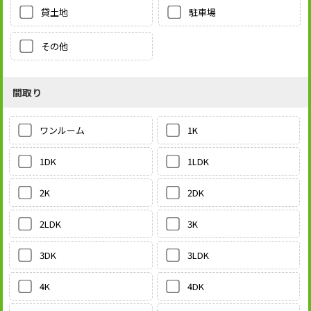
貸土地
駐車場
その他
間取り
1K
ワンルーム
1LDK
1DK
2DK
2K
3K
2LDK
3LDK
3DK
4DK
4K