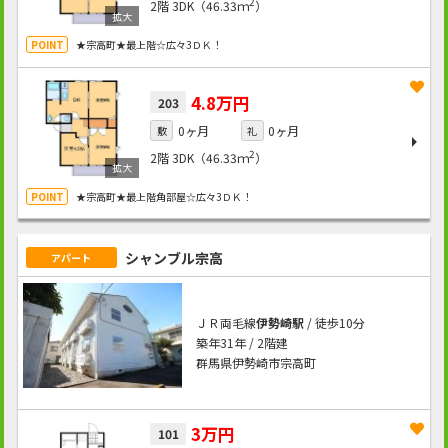
2
2階
3DK（46.33ｍ
）
★宗高町★最上階☆広々3ＤＫ！
4.8万円
203
0ヶ月
0ヶ月
敷
礼
2
2階
3DK（46.33ｍ
）
★宗高町★最上階角部屋☆広々3ＤＫ！
シャンブル宗高
アパート
ＪＲ両毛線
伊勢崎駅
/ 徒歩10分
築年31年 / 2階建
群馬県伊勢崎市宗高町
3万円
101