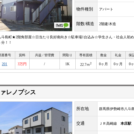
物件種別
アパート
階数/構造
2階建/木造
八斗島町★2階角部屋☆日当たり良好南向き☆駐車場1台込み☆学生さん・社会人初
４分！！
部屋番号
賃料
共益 / 管理費
間取り
専有面積
敷金
礼金
保
2
201
3万円
/
1K
0ヶ月
0ヶ月
0
22.7ｍ
ァレノプシス
所在地
群馬県伊勢崎市八斗
交通
ＪＲ高崎線
本庄駅