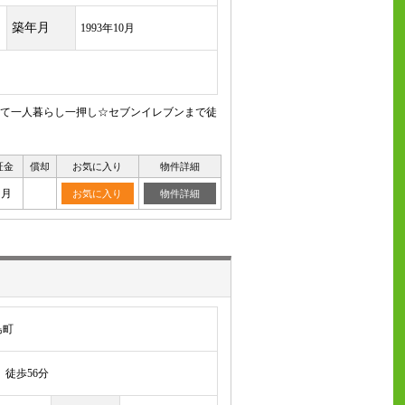
築年月
1993年10月
めて一人暮らし一押し☆セブンイレブンまで徒
証金
償却
お気に入り
物件詳細
ヶ月
お気に入り
物件詳細
島町
徒歩56分