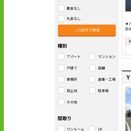
敷金なし
礼金なし
★
面
種別
アパート
マンション
戸建て
店舗
Ｙ
事務所
倉庫・工場
貸土地
駐車場
その他
間取り
ワンルーム
1K