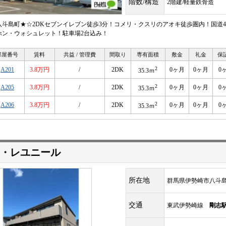
階数/構造
2階建/軽量鉄骨造
八斗島町★☆2DKセブンイレブン徒歩3分！コメリ・クスリのアオキ徒歩圏内！国道4
ホン・ウォシュレット！駐車場2台込み！
部屋番号
賃料
共益 / 管理費
間取り
専有面積
敷金
礼金
保
2
A201
3.8万円
/
2DK
0ヶ月
0ヶ月
0
35.3ｍ
2
A205
3.8万円
/
2DK
0ヶ月
0ヶ月
0
35.3ｍ
2
A206
3.8万円
/
2DK
0ヶ月
0ヶ月
0
35.3ｍ
・レユニール
所在地
群馬県伊勢崎市八斗
交通
東武伊勢崎線
剛志