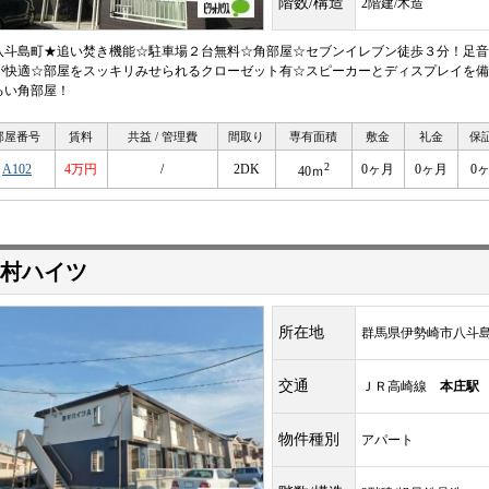
階数/構造
2階建/木造
八斗島町★追い焚き機能☆駐車場２台無料☆角部屋☆セブンイレブン徒歩３分！足音
が快適☆部屋をスッキリみせられるクローゼット有☆スピーカーとディスプレイを備
るい角部屋！
部屋番号
賃料
共益 / 管理費
間取り
専有面積
敷金
礼金
保
2
A102
4万円
/
2DK
0ヶ月
0ヶ月
0
40ｍ
村ハイツ
所在地
群馬県伊勢崎市八斗
交通
ＪＲ高崎線
本庄駅
物件種別
アパート