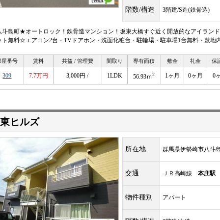
階数/構造
3階建/S造(鉄骨造)
八斗島町★オートロック！鉄骨造マンション！坂東大橋すぐ近く開放的なアイランド
ット無料☆エアコン2台・TVドアホン・洗面化粧台・駐輪場・駐車場1台無料・敷地
部屋番号
賃料
共益 / 管理費
間取り
専有面積
敷金
礼金
保
2
309
7.7万円
3,000円 /
1LDK
1ヶ月
0ヶ月
0
56.93ｍ
東ヒルズ
所在地
群馬県伊勢崎市八斗
交通
ＪＲ高崎線
本庄駅
物件種別
アパート