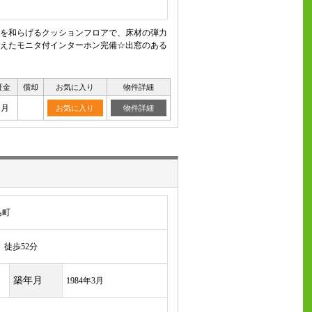
を和らげるクッションフロアで、床材の弾力
えたモニタ付インターホン完備☆出窓のある
証金
償却
お気に入り
物件詳細
ヶ月
お気に入り
物件詳細
島町
徒歩52分
築年月
1984年3月