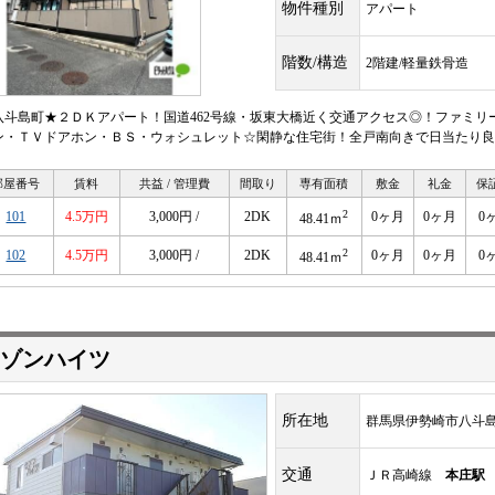
物件種別
アパート
階数/構造
2階建/軽量鉄骨造
八斗島町★２ＤＫアパート！国道462号線・坂東大橋近く交通アクセス◎！ファミリ
ン・ＴＶドアホン・ＢＳ・ウォシュレット☆閑静な住宅街！全戸南向きで日当たり良
部屋番号
賃料
共益 / 管理費
間取り
専有面積
敷金
礼金
保
2
101
4.5万円
3,000円 /
2DK
0ヶ月
0ヶ月
0
48.41ｍ
2
102
4.5万円
3,000円 /
2DK
0ヶ月
0ヶ月
0
48.41ｍ
ゾンハイツ
所在地
群馬県伊勢崎市八斗
交通
ＪＲ高崎線
本庄駅