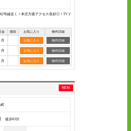
62号線近く！本庄方面アクセス良好◎！TVド
証金
償却
お気に入り
物件詳細
ヶ月
お気に入り
物件詳細
ヶ月
お気に入り
物件詳細
ヶ月
お気に入り
物件詳細
NEW
島町
駅
徒歩63分