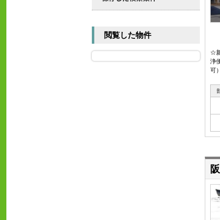
閲覧した物件
☆
浄
可
阪