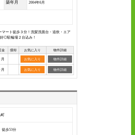
築年月
2004年6月
ーマート徒歩３分！洗髪洗面台・追炊・エア
好◎駐輪場２台込み！
証金
償却
お気に入り
物件詳細
ヶ月
お気に入り
物件詳細
ヶ月
お気に入り
物件詳細
島町
徒歩53分