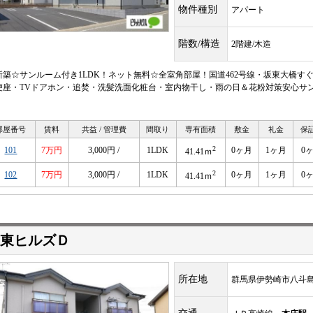
物件種別
アパート
階数/構造
2階建/木造
新築☆サンルーム付き1LDK！ネット無料☆全室角部屋！国道462号線・坂東大橋す
便座・TVドアホン・追焚・洗髪洗面化粧台・室内物干し・雨の日＆花粉対策安心サン
）
部屋番号
賃料
共益 / 管理費
間取り
専有面積
敷金
礼金
保
2
101
7万円
3,000円 /
1LDK
0ヶ月
1ヶ月
0
41.41ｍ
2
102
7万円
3,000円 /
1LDK
0ヶ月
1ヶ月
0
41.41ｍ
東ヒルズＤ
所在地
群馬県伊勢崎市八斗