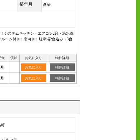
築年月
新築
ぐ！システムキッチン・エアコン2台・温水洗
ルーム付き！南向き！駐車場2台込み（3台
証金
償却
お気に入り
物件詳細
ヶ月
お気に入り
物件詳細
ヶ月
お気に入り
物件詳細
島町