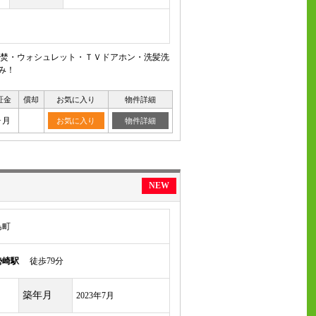
追焚・ウォシュレット・ＴＶドアホン・洗髪洗
み！
証金
償却
お気に入り
物件詳細
ヶ月
お気に入り
物件詳細
NEW
島町
勢崎駅
徒歩79分
築年月
2023年7月