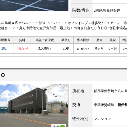
階数/構造
2階建/軽量鉄骨造
八斗島町★広々バルコニー付3ＤＫアパート！セブンイレブン徒歩5分！エアコン・
化粧台・BS！真ん中階段で全戸角部屋！最上階！南向き日当たり良好◎2台駐車場込
部屋番号
賃料
共益 / 管理費
間取り
専有面積
敷金
礼金
保
2
202
4.6万円
3,000円 /
3DK
0ヶ月
0ヶ月
0
49.85ｍ
Ｏ
所在地
群馬県伊勢崎市八斗
交通
東武伊勢崎線
新伊
物件種別
マンション