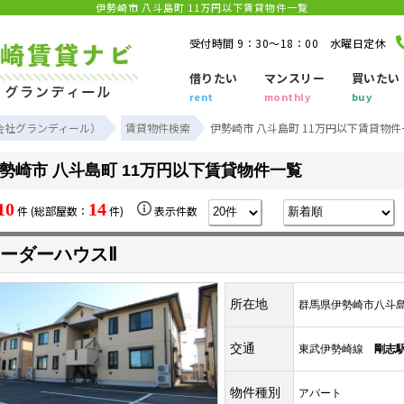
伊勢崎市 八斗島町 11万円以下賃貸物件一覧
受付時間 9：30～18：00 水曜日定休
借りたい
マンスリー
買いたい
rent
monthly
buy
会社グランディール）
賃貸物件検索
伊勢崎市 八斗島町 11万円以下賃貸物件
勢崎市 八斗島町 11万円以下賃貸物件一覧
10
14
件 (総部屋数：
件)
表示件数
ーダーハウスⅡ
所在地
群馬県伊勢崎市八斗
交通
東武伊勢崎線
剛志
物件種別
アパート