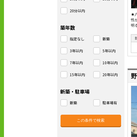
20分以内
★
性
明
築年数
指定なし
新築
3年以内
5年以内
7年以内
10年以内
15年以内
20年以内
野
新築・駐車場
新築
駐車場有