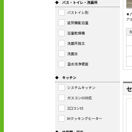
◆ バス・トイレ・洗面所
バストイレ別
★
ア
追焚機能浴室
浴室乾燥機
洗面所独立
洗面台
温水洗浄便座
◆ キッチン
システムキッチン
セ
ガスコンロ対応
2口コンロ
IHクッキングヒーター
◆ 住空間・採光