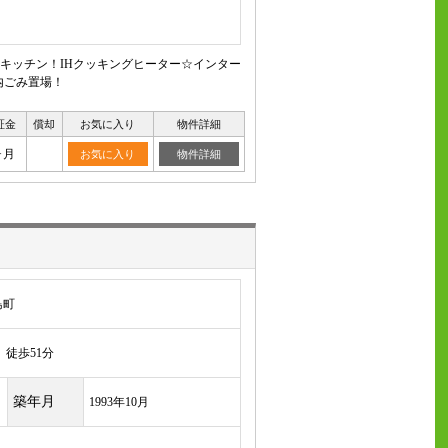
キッチン！IHクッキングヒーター☆インター
内ごみ置場！
証金
償却
お気に入り
物件詳細
ヶ月
お気に入り
物件詳細
島町
徒歩51分
築年月
1993年10月