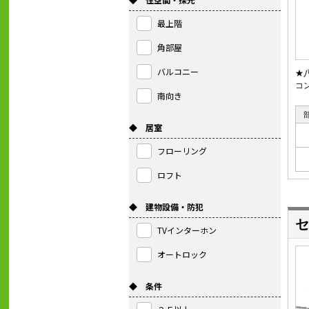
最上階
角部屋
バルコニー
★
コ
南向き
◆ 居室
フローリング
ロフト
◆ 建物設備・防犯
セ
TVインターホン
オートロック
◆ 条件