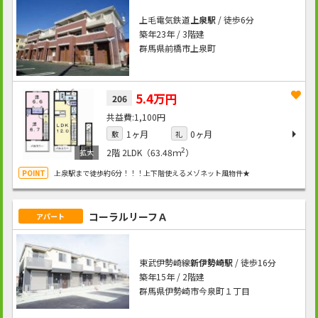
上毛電気鉄道
上泉駅
/ 徒歩6分
築年23年 / 3階建
群馬県前橋市上泉町
5.4万円
206
1,100円
1ヶ月
0ヶ月
敷
礼
2
2階
2LDK（63.48ｍ
）
上泉駅まで徒歩約6分！！！上下階使えるメゾネット風物件★
コーラルリーフＡ
アパート
東武伊勢崎線
新伊勢崎駅
/ 徒歩16分
築年15年 / 2階建
群馬県伊勢崎市今泉町１丁目