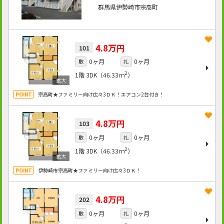
群馬県伊勢崎市宗高町
4.8万円
101
0ヶ月
0ヶ月
敷
礼
2
1階
3DK（46.33ｍ
）
宗高町★ファミリー向け広々3ＤＫ！エアコン2台付き！
4.8万円
103
0ヶ月
0ヶ月
敷
礼
2
1階
3DK（46.33ｍ
）
伊勢崎市宗高町★ファミリー向け広々3ＤＫ！
4.8万円
202
0ヶ月
0ヶ月
敷
礼