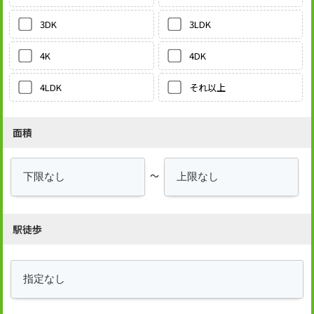
3LDK
3DK
4DK
4K
それ以上
4LDK
面積
～
駅徒歩