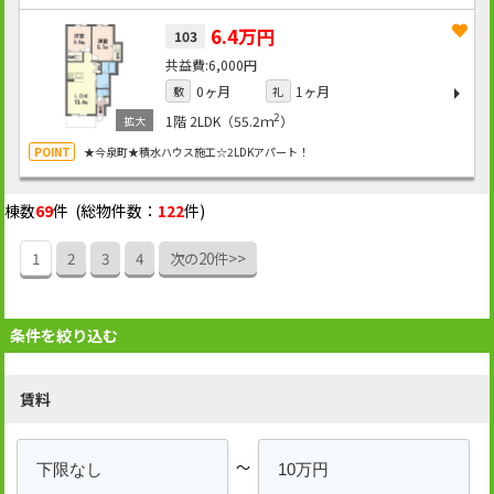
6.4万円
103
6,000円
0ヶ月
1ヶ月
敷
礼
2
1階
2LDK（55.2ｍ
）
★今泉町★積水ハウス施工☆2LDKアパート！
棟数
69
件 (総物件数：
122
件)
1
2
3
4
次の20件>>
条件を絞り込む
賃料
～