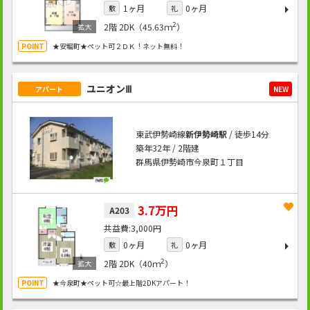
1ヶ月
0ヶ月
敷
礼
2
2階
2DK（45.63ｍ
）
★安堀町★ペット可２ＤＫ！ネット無料！
ユニオンⅢ
アパート
NEW
東武伊勢崎線
新伊勢崎駅
/ 徒歩14分
築年32年 / 2階建
群馬県伊勢崎市今泉町１丁目
3.7万円
A203
3,000円
0ヶ月
0ヶ月
敷
礼
2
2階
2DK（40ｍ
）
★今泉町★ペット可☆最上階2DKアパート！