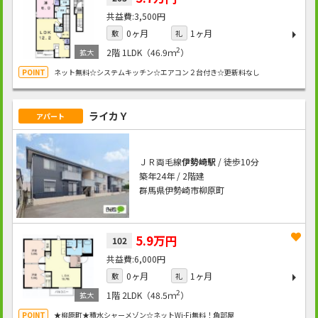
3,500円
0ヶ月
1ヶ月
敷
礼
2
2階
1LDK（46.9ｍ
）
ネット無料☆システムキッチン☆エアコン２台付き☆更新料なし
ライカＹ
アパート
ＪＲ両毛線
伊勢崎駅
/ 徒歩10分
築年24年 / 2階建
群馬県伊勢崎市柳原町
5.9万円
102
6,000円
0ヶ月
1ヶ月
敷
礼
2
1階
2LDK（48.5ｍ
）
★柳原町★積水シャーメゾン☆ネットWi-Fi無料！角部屋