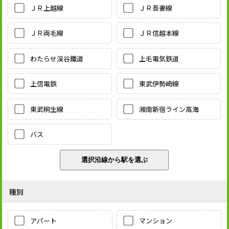
ＪＲ上越線
ＪＲ吾妻線
ＪＲ両毛線
ＪＲ信越本線
わたらせ渓谷鐵道
上毛電気鉄道
上信電鉄
東武伊勢崎線
東武桐生線
湘南新宿ライン高海
バス
種別
アパート
マンション