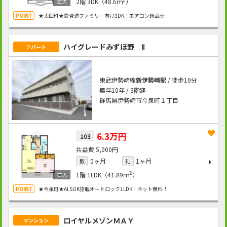
2階
3DK（48.6ｍ
）
★太田町★鉄骨造ファミリー向け3DK！エアコン新品☆
ハイグレードみずほ野 Ⅱ
アパート
東武伊勢崎線
新伊勢崎駅
/ 徒歩10分
築年10年 / 3階建
群馬県伊勢崎市今泉町１丁目
6.3万円
103
5,000円
0ヶ月
1ヶ月
敷
礼
2
1階
1LDK（41.89ｍ
）
★今泉町★ALSOK搭載オートロック1LDK！ネット無料！
ロイヤルメゾンＭＡＹ
マンション