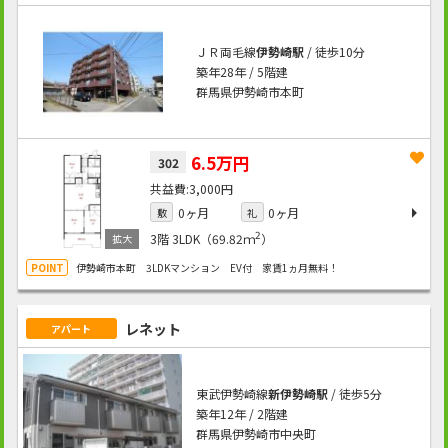
ＪＲ両毛線
伊勢崎駅
/ 徒歩10分
築年28年 / 5階建
群馬県伊勢崎市本町
6.5万円
302
3,000円
0ヶ月
0ヶ月
敷
礼
2
3階
3LDK（69.82ｍ
）
伊勢崎市本町 3LDKマンション EV付 家賃1ヵ月無料！
レネット
アパート
東武伊勢崎線
新伊勢崎駅
/ 徒歩5分
築年12年 / 2階建
群馬県伊勢崎市中央町