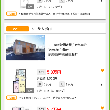
0ヶ月
0ヶ月
敷
礼
2
2階
1K（21.73ｍ
）
初期費用が翌月前家賃分のみ！仲介手数料無料！敷金・礼金無料！
トーサムポロⅠ
アパート
ＪＲ両毛線
国定駅
/ 徒歩38分
築年6年 / 2階建
群馬県伊勢崎市三和町
5.3万円
101
3,500円
0ヶ月
1ヶ月
敷
礼
2
1階
1LDK（40.88ｍ
）
ネット無料！サンルーム付き！防犯カメラ付き1LDK
5.7万円
203