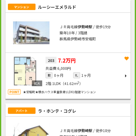
ルーシーエメラルド
マンション
ＪＲ両毛線
伊勢崎駅
/ 徒歩19分
築年10年 / 3階建
群馬県伊勢崎市安堀町
7.2万円
203
6,000円
0ヶ月
1ヶ月
敷
礼
2
2階
1LDK（41.62ｍ
）
★安堀町★積水ハウス重量鉄骨1LDK3階建マンション
ラ・ホンテ・コグレ
アパート
ＪＲ両毛線
伊勢崎駅
/ 徒歩18分