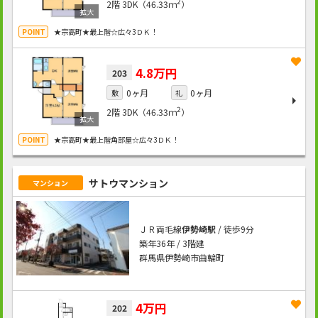
2
2階
3DK（46.33ｍ
）
★宗高町★最上階☆広々3ＤＫ！
4.8万円
203
0ヶ月
0ヶ月
敷
礼
2
2階
3DK（46.33ｍ
）
★宗高町★最上階角部屋☆広々3ＤＫ！
サトウマンション
マンション
ＪＲ両毛線
伊勢崎駅
/ 徒歩9分
築年36年 / 3階建
群馬県伊勢崎市曲輪町
4万円
202