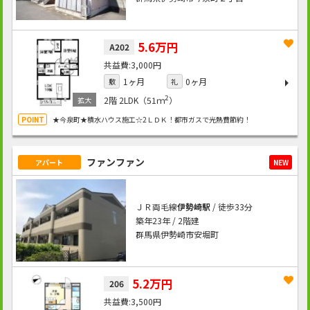
5.6万円
A202
3,000円
1ヶ月
0ヶ月
敷
礼
2
2階
2LDK（51ｍ
）
★今泉町★積水ハウス施工☆2ＬＤＫ！都市ガスで光熱費節約！
ファンファン
アパート
NEW
ＪＲ両毛線
伊勢崎駅
/ 徒歩33分
築年23年 / 2階建
群馬県伊勢崎市安堀町
5.2万円
206
3,500円