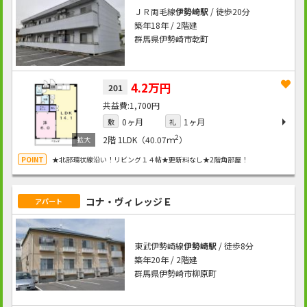
ＪＲ両毛線
伊勢崎駅
/ 徒歩20分
築年18年 / 2階建
群馬県伊勢崎市乾町
4.2万円
201
1,700円
0ヶ月
1ヶ月
敷
礼
2
2階
1LDK（40.07ｍ
）
★北部環状線沿い！リビング１４帖★更新料なし★2階角部屋！
コナ・ヴィレッジＥ
アパート
東武伊勢崎線
伊勢崎駅
/ 徒歩8分
築年20年 / 2階建
群馬県伊勢崎市柳原町