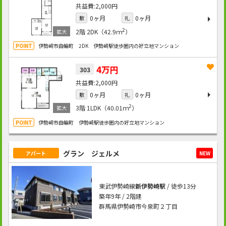
2,000円
0ヶ月
0ヶ月
敷
礼
2
2階
2DK（42.9ｍ
）
伊勢崎市曲輪町 2DK 伊勢崎駅徒歩圏内の好立地マンション
4万円
303
2,000円
0ヶ月
0ヶ月
敷
礼
2
3階
1LDK（40.01ｍ
）
伊勢崎市曲輪町 伊勢崎駅徒歩圏内の好立地マンション
グラン ジェルメ
アパート
NEW
東武伊勢崎線
新伊勢崎駅
/ 徒歩13分
築年9年 / 2階建
群馬県伊勢崎市今泉町２丁目