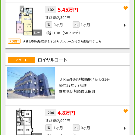
5.45万円
102
2,300円
0ヶ月
1ヶ月
敷
礼
2
1階
1LDK（50.21ｍ
）
★新伊勢崎駅徒歩１３分★サンルーム付き★更新料なし★
ロイヤルコート
アパート
ＪＲ両毛線
伊勢崎駅
/ 徒歩21分
築年27年 / 3階建
群馬県伊勢崎市太田町
4.8万円
204
2,000円
1ヶ月
0ヶ月
敷
礼
2