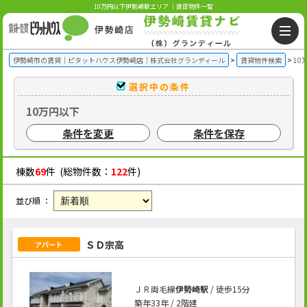
10万円以下伊勢崎駅エリア ｜賃貸物件一覧
伊勢崎市の賃貸｜ピタットハウス伊勢崎店｜株式会社グランディール
賃貸物件検索
10
選択中の条件
10万円以下
条件を変更
条件を保存
棟数
69
件 (総物件数：
122
件)
並び順 ：
ＳＤ宗高
アパート
ＪＲ両毛線
伊勢崎駅
/ 徒歩15分
築年33年 / 2階建