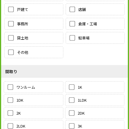
戸建て
店舗
事務所
倉庫・工場
貸土地
駐車場
その他
間取り
1K
ワンルーム
1LDK
1DK
2DK
2K
3K
2LDK