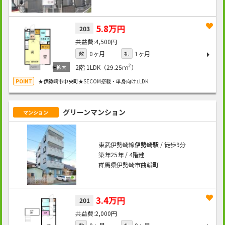
5.8万円
203
4,500円
0ヶ月
1ヶ月
敷
礼
2
2階
1LDK（29.25ｍ
）
★伊勢崎市中央町★SECOM搭載・単身向け1LDK
グリーンマンション
マンション
東武伊勢崎線
伊勢崎駅
/ 徒歩9分
築年25年 / 4階建
群馬県伊勢崎市曲輪町
3.4万円
201
2,000円