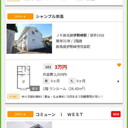
シャンブル宗高
アパート
ＪＲ両毛線
伊勢崎駅
/ 徒歩10分
築年31年 / 2階建
群馬県伊勢崎市宗高町
3万円
101
2,000円
0ヶ月
0ヶ月
敷
礼
2
1階
ワンルーム（26.43ｍ
）
仲介手数料無料！敷金・礼金無料！8月末まで初期費用が安い！
コミューン ｉ ＷＥＳＴ
アパート
NEW