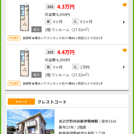
4.3万円
202
6,000円
0ヶ月
0.5ヶ月
敷
礼
2
2階
ワンルーム（27.32ｍ
）
柳原町★積水ハウス☆ネットWi-Fi無料☆防犯カメラ付き1R
4.4万円
203
6,000円
0ヶ月
1万円
敷
礼
2
2階
ワンルーム（27.32ｍ
）
柳原町★積水ハウス☆ネットWi-Fi無料☆防犯カメラ付き1R
クレストコート
アパート
東武伊勢崎線
新伊勢崎駅
/ 徒歩16分
築年23年 / 2階建
群馬県伊勢崎市今泉町２丁目