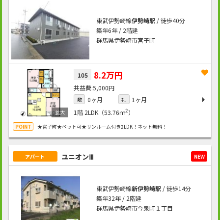
東武伊勢崎線
伊勢崎駅
/ 徒歩40分
築年6年 / 2階建
群馬県伊勢崎市宮子町
8.2万円
105
5,000円
0ヶ月
1ヶ月
敷
礼
2
1階
2LDK（53.76ｍ
）
★宮子町★ペット可★サンルーム付き2LDK！ネット無料！
ユニオンⅢ
アパート
NEW
東武伊勢崎線
新伊勢崎駅
/ 徒歩14分
築年32年 / 2階建
群馬県伊勢崎市今泉町１丁目