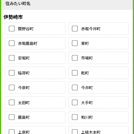
住みたい町名
伊勢崎市
間野谷町
赤堀今井町
赤堀鹿島町
東町
安堀町
市場町
稲荷町
乾町
今泉町
今井町
太田町
大手町
鹿島町
粕川町
上泉町
上植木本町