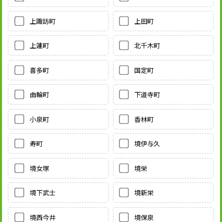
上諏訪町
上田町
上蓮町
北千木町
喜多町
国定町
曲輪町
下道寺町
小泉町
香林町
寿町
境伊与久
境女塚
境栄
境下武士
境新栄
境西今井
境保泉