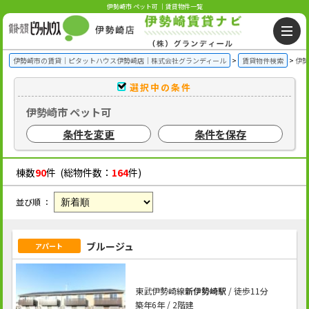
伊勢崎市 ペット可 ｜賃貸物件一覧
伊勢崎市の賃貸｜ピタットハウス伊勢崎店｜株式会社グランディール
賃貸物件検索
伊勢
選択中の条件
伊勢崎市 ペット可
条件を変更
条件を保存
棟数
90
件 (総物件数：
164
件)
並び順 ：
ブルージュ
アパート
東武伊勢崎線
新伊勢崎駅
/ 徒歩11分
築年6年 / 2階建