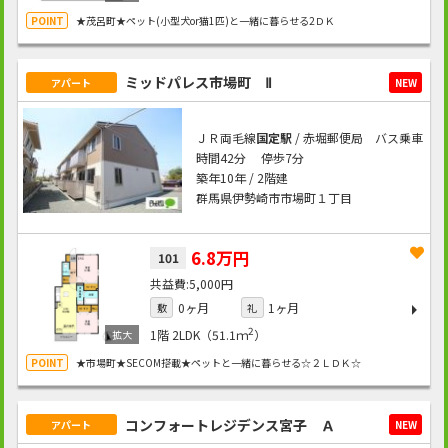
★茂呂町★ペット(小型犬or猫1匹)と一緒に暮らせる2ＤＫ
ミッドパレス市場町 Ⅱ
アパート
NEW
ＪＲ両毛線
国定駅
/ 赤堀郵便局 バス乗車
時間42分 停歩7分
築年10年 / 2階建
群馬県伊勢崎市市場町１丁目
6.8万円
101
5,000円
0ヶ月
1ヶ月
敷
礼
2
1階
2LDK（51.1ｍ
）
★市場町★SECOM搭載★ペットと一緒に暮らせる☆２ＬＤＫ☆
コンフォートレジデンス宮子 Ａ
アパート
NEW