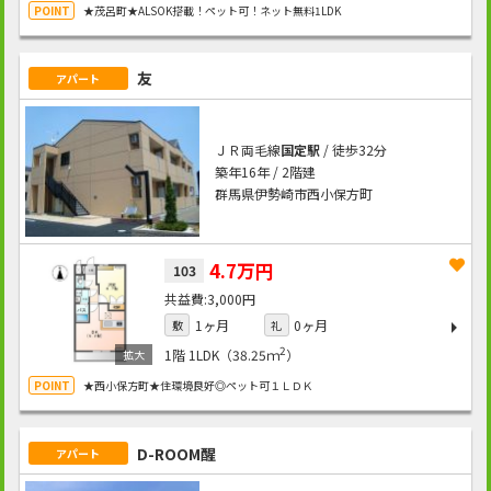
★茂呂町★ALSOK搭載！ペット可！ネット無料1LDK
友
アパート
ＪＲ両毛線
国定駅
/ 徒歩32分
築年16年 / 2階建
群馬県伊勢崎市西小保方町
4.7万円
103
3,000円
1ヶ月
0ヶ月
敷
礼
2
1階
1LDK（38.25ｍ
）
★西小保方町★住環境良好◎ペット可１ＬＤＫ
D-ROOM醒
アパート