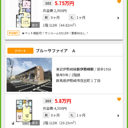
5.75万円
102
2,900円
0ヶ月
1ヶ月
敷
礼
2
1階
1LDK（44.82ｍ
）
★ペット相談可！サンルーム付1LDK！更新料なし！
ブルーサファイア Ａ
アパート
東武伊勢崎線
新伊勢崎駅
/ 徒歩19分
築年9年 / 2階建
群馬県伊勢崎市茂呂町１丁目
5.8万円
203
4,500円
0ヶ月
1ヶ月
敷
礼
2
2階
1LDK（29.25ｍ
）