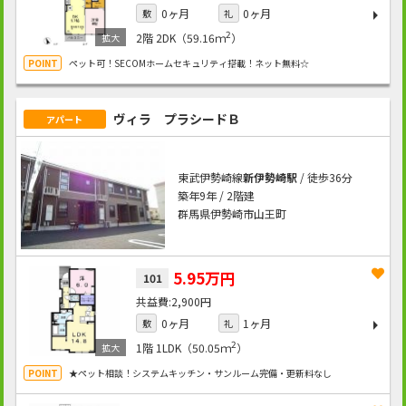
0ヶ月
0ヶ月
敷
礼
2
2階
2DK（59.16ｍ
）
ペット可！SECOMホームセキュリティ搭載！ネット無料☆
ヴィラ プラシードＢ
アパート
東武伊勢崎線
新伊勢崎駅
/ 徒歩36分
築年9年 / 2階建
群馬県伊勢崎市山王町
5.95万円
101
2,900円
0ヶ月
1ヶ月
敷
礼
2
1階
1LDK（50.05ｍ
）
★ペット相談！システムキッチン・サンルーム完備・更新料なし