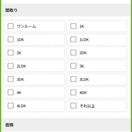
間取り
1K
ワンルーム
1LDK
1DK
2DK
2K
3K
2LDK
3LDK
3DK
4DK
4K
それ以上
4LDK
面積