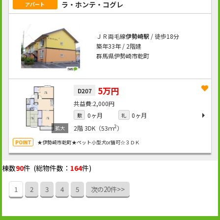
ラ・ホンテ・コグレ
アパート
ＪＲ両毛線
伊勢崎駅
/ 徒歩18分
築年33年 / 2階建
群馬県伊勢崎市乾町
5万円
D207
2,000円
0ヶ月
0ヶ月
敷
礼
2
2階
3DK（53ｍ
）
★伊勢崎市乾町★ペット小型犬or猫可☆３ＤＫ
棟数
90
件 (総物件数：
164
件)
1
2
3
4
5
次の20件>>