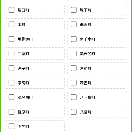
堀口町
堀下町
本町
曲沢町
馬見塚町
南千木町
三室町
美茂呂町
宮子町
宮前町
宗高町
茂呂町
茂呂南町
八斗島町
柳原町
八幡町
除ケ町