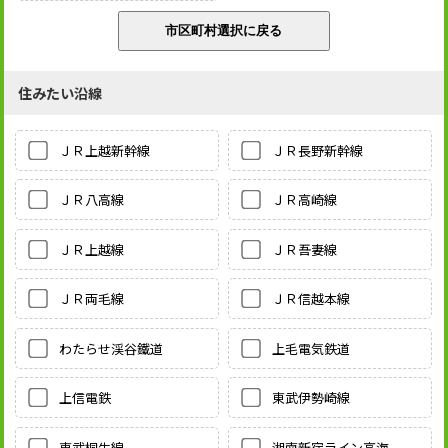
住みたい沿線
ＪＲ上越新幹線
ＪＲ長野新幹線
ＪＲ八高線
ＪＲ高崎線
ＪＲ上越線
ＪＲ吾妻線
ＪＲ両毛線
ＪＲ信越本線
わたらせ渓谷鐵道
上毛電気鉄道
上信電鉄
東武伊勢崎線
東武桐生線
湘南新宿ライン高海