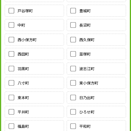
戸谷塚町
豊城町
中町
長沼町
西小保方町
西久保町
西田町
韮塚町
羽黒町
波志江町
八寸町
東小保方町
東本町
日乃出町
平井町
ひろせ町
福島町
平和町