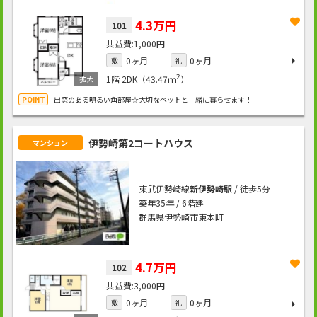
4.3万円
101
1,000円
0ヶ月
0ヶ月
敷
礼
2
1階
2DK（43.47ｍ
）
出窓のある明るい角部屋☆大切なペットと一緒に暮らせます！
伊勢崎第2コートハウス
マンション
東武伊勢崎線
新伊勢崎駅
/ 徒歩5分
築年35年 / 6階建
群馬県伊勢崎市東本町
4.7万円
102
3,000円
0ヶ月
0ヶ月
敷
礼