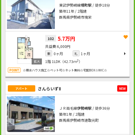
東武伊勢崎線
境町駅
/ 徒歩18分
築年11年 / 2階建
群馬県伊勢崎市境栄
5.7万円
102
6,000円
0ヶ月
1ヶ月
敷
礼
2
1階
1LDK（42.73ｍ
）
☆積水ハウス施工☆ペット可☆ネット無料☆宅配BOX☆WIC☆
さんらいずⅡ
アパート
NEW
ＪＲ両毛線
伊勢崎駅
/ 徒歩36分
築年1年 / 2階建
群馬県伊勢崎市連取元町