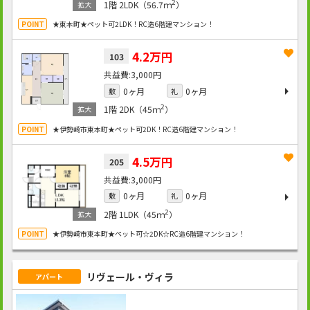
2
1階
2LDK（56.7ｍ
）
★東本町★ペット可2LDK！RC造6階建マンション！
4.2万円
103
3,000円
0ヶ月
0ヶ月
敷
礼
2
1階
2DK（45ｍ
）
★伊勢崎市東本町★ペット可2DK！RC造6階建マンション！
4.5万円
205
3,000円
0ヶ月
0ヶ月
敷
礼
2
2階
1LDK（45ｍ
）
★伊勢崎市東本町★ペット可☆2DK☆RC造6階建マンション！
リヴェール・ヴィラ
アパート