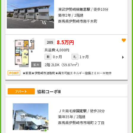
東武伊勢崎線
剛志駅
/ 徒歩10分
築年2年 / 2階建
群馬県伊勢崎市南千木町
8.5万円
205
4,000円
0ヶ月
1ヶ月
敷
礼
2
2階
2LDK（59.87ｍ
）
★新築★伊勢崎市連取町★再生可能エネルギー設備ＺＥＨ－Ｍ物件
協和コーポⅢ
アパート
ＪＲ両毛線
国定駅
/ 徒歩28分
築年35年 / 2階建
群馬県伊勢崎市市場町２丁目