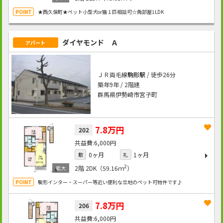
★西久保町★ペット小型犬or猫１匹相談可☆角部屋1LDK
ダイヤモンド Ａ
アパート
ＪＲ両毛線
駒形駅
/ 徒歩26分
築年9年 / 2階建
群馬県伊勢崎市宮子町
7.8万円
202
6,000円
0ヶ月
1ヶ月
敷
礼
2
2階
2DK（59.16ｍ
）
駒形インター・スーパー等近い便利な立地のペット可物件です♪
7.8万円
206
6,000円