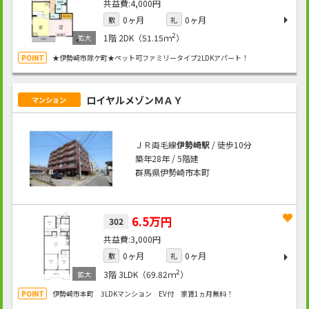
4,000円
0ヶ月
0ヶ月
敷
礼
2
1階
2DK（51.15ｍ
）
★伊勢崎市除ケ町★ペット可ファミリータイプ2LDKアパート！
ロイヤルメゾンＭＡＹ
マンション
ＪＲ両毛線
伊勢崎駅
/ 徒歩10分
築年28年 / 5階建
群馬県伊勢崎市本町
6.5万円
302
3,000円
0ヶ月
0ヶ月
敷
礼
2
3階
3LDK（69.82ｍ
）
伊勢崎市本町 3LDKマンション EV付 家賃1ヵ月無料！