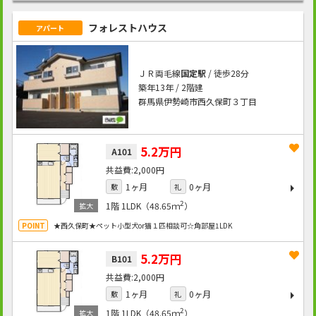
フォレストハウス
アパート
ＪＲ両毛線
国定駅
/ 徒歩28分
築年13年 / 2階建
群馬県伊勢崎市西久保町３丁目
5.2万円
A101
2,000円
1ヶ月
0ヶ月
敷
礼
2
1階
1LDK（48.65ｍ
）
★西久保町★ペット小型犬or猫１匹相談可☆角部屋1LDK
5.2万円
B101
2,000円
1ヶ月
0ヶ月
敷
礼
2
1階
1LDK（48.65ｍ
）