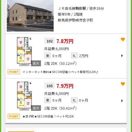
ＪＲ両毛線
駒形駅
/ 徒歩26分
築年9年 / 2階建
群馬県伊勢崎市宮子町
7.8万円
102
6,000円
0ヶ月
2万円
敷
礼
2
1階
2DK（50.12ｍ
）
インターネット無料★SECOM搭載☆ペット飼育可2LDK♪
7.9万円
105
6,000円
0ヶ月
0ヶ月
敷
礼
2
1階
2DK（50.42ｍ
）
★宮子町★SECOM搭載！ペット可2DK