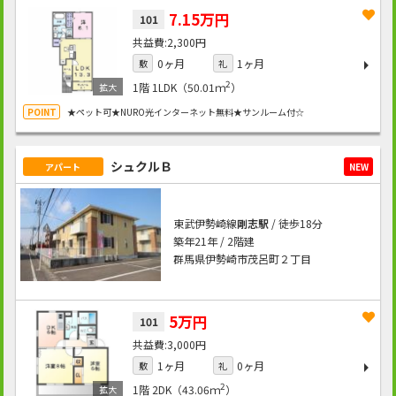
7.15万円
101
2,300円
0ヶ月
1ヶ月
敷
礼
2
1階
1LDK（50.01ｍ
）
★ペット可★NURO光インターネット無料★サンルーム付☆
シュクルＢ
アパート
NEW
東武伊勢崎線
剛志駅
/ 徒歩18分
築年21年 / 2階建
群馬県伊勢崎市茂呂町２丁目
5万円
101
3,000円
1ヶ月
0ヶ月
敷
礼
2
1階
2DK（43.06ｍ
）