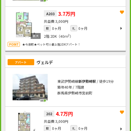
3.7万円
A203
3,000円
0ヶ月
0ヶ月
敷
礼
2
2階
2DK（40ｍ
）
★今泉町★ペット可☆最上階2DKアパート！
ヴェルデ
アパート
東武伊勢崎線
新伊勢崎駅
/ 徒歩19分
築年40年 / 7階建
群馬県伊勢崎市宮前町
4.7万円
202
3,000円
0ヶ月
0ヶ月
敷
礼