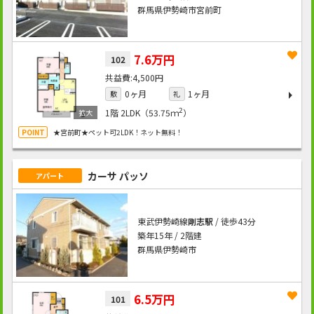
群馬県伊勢崎市宮前町
7.6万円
102
4,500円
0ヶ月
1ヶ月
敷
礼
2
1階
2LDK（53.75ｍ
）
★宮前町★ペット可2LDK！ネット無料！
カーサ パッソ
アパート
東武伊勢崎線
剛志駅
/ 徒歩43分
築年15年 / 2階建
群馬県伊勢崎市
6.5万円
101