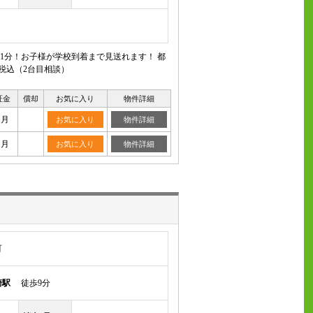
1分！お子様が学校到着まで見送れます！ 都
税込（2台目相談）
証金
償却
お気に入り
物件詳細
ヶ月
お気に入り
物件詳細
ヶ月
お気に入り
物件詳細
町
崎駅
徒歩9分