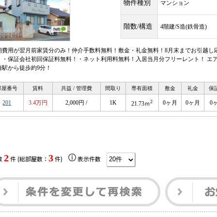
物件種別
マンション
階数/構造
4階建/S造(鉄骨造)
期費用が翌月前家賃分のみ！仲介手数料無料！敷金・礼金無料！8月末までお引越し
！・保証会社初回保証料無料！・ネット利用料無料！入居当月分フリーレント！ エア
崎駅から徒歩約9分！
部屋番号
賃料
共益 / 管理費
間取り
専有面積
敷金
礼金
保
2
201
3.4万円
2,000円 /
1K
0ヶ月
0ヶ月
0
21.73ｍ
2
3
数
件 (総部屋数：
件)
表示件数