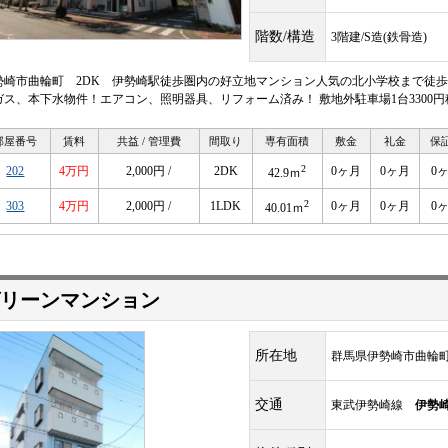
階数/構造
3階建/S造(鉄骨造)
勢崎市曲輪町 2DK 伊勢崎駅徒歩圏内の好立地マンション人気の北小学校まで徒歩
ガス、本下水物件！エアコン、照明器具、リフォーム済み！ 敷地外駐車場1台3300円
部屋番号
賃料
共益 / 管理費
間取り
専有面積
敷金
礼金
保
2
202
4万円
2,000円 /
2DK
0ヶ月
0ヶ月
0
42.9ｍ
2
303
4万円
2,000円 /
1LDK
0ヶ月
0ヶ月
0
40.01ｍ
リーンマンション
所在地
群馬県伊勢崎市曲輪
交通
東武伊勢崎線
伊勢