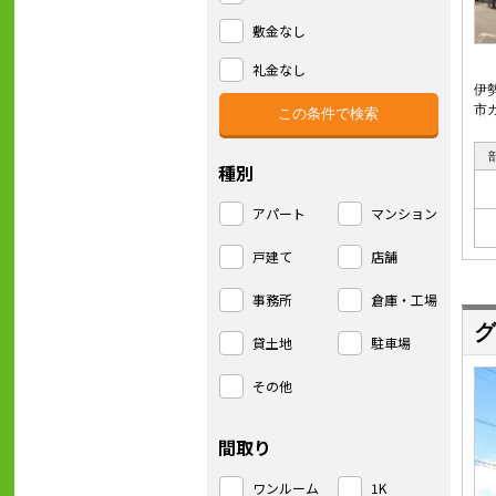
敷金なし
礼金なし
伊
市
種別
アパート
マンション
戸建て
店舗
事務所
倉庫・工場
グ
貸土地
駐車場
その他
間取り
ワンルーム
1K