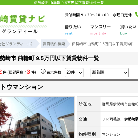
伊勢崎市 曲輪町 9.5万円以下賃貸物件一覧
受付時間 9：30～18：00 水曜日定休
借りたい
マンスリー
買いたい
rent
monthly
buy
会社グランディール）
賃貸物件検索
伊勢崎市 曲輪町 9.5万円以下賃貸物件
勢崎市 曲輪町 9.5万円以下賃貸物件一覧
2
3
件 (総部屋数：
件)
表示件数
トウマンション
所在地
群馬県伊勢崎市曲輪
交通
ＪＲ両毛線
伊勢崎
物件種別
マンション