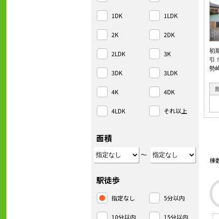
1DK
1LDK
2K
2DK
初
2LDK
3K
引
勢
3DK
3LDK
4K
4DK
4LDK
それ以上
面積
～
棟
駅徒歩
指定なし
5分以内
10分以内
15分以内