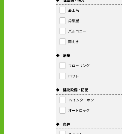
最上階
角部屋
バルコニー
南向き
◆ 居室
フローリング
ロフト
◆ 建物設備・防犯
TVインターホン
オートロック
◆ 条件