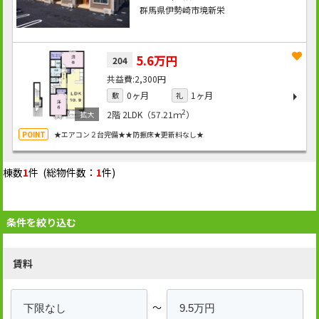
群馬県伊勢崎市境新栄
5.6万円
204
2,300円
0ヶ月
1ヶ月
敷
礼
2
2階
2LDK（57.21ｍ
）
★エアコン２台完備★★防振床★更新料なし★
棟数
1
件 (総物件数：
1
件)
条件を絞り込む
賃料
～