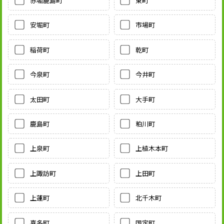
赤堀鹿島町
東町
安堀町
市場町
稲荷町
乾町
今泉町
今井町
太田町
大手町
鹿島町
粕川町
上泉町
上植木本町
上諏訪町
上田町
上蓮町
北千木町
喜多町
国定町