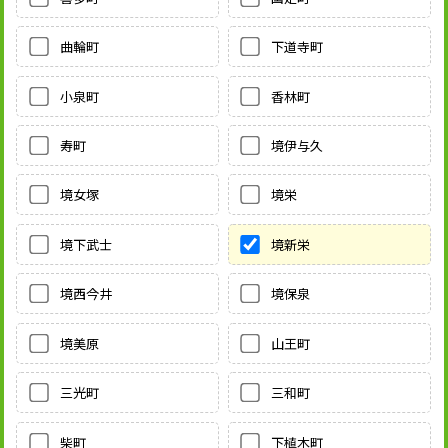
曲輪町
下道寺町
小泉町
香林町
寿町
境伊与久
境女塚
境栄
境下武士
境新栄
境西今井
境保泉
境美原
山王町
三光町
三和町
柴町
下植木町