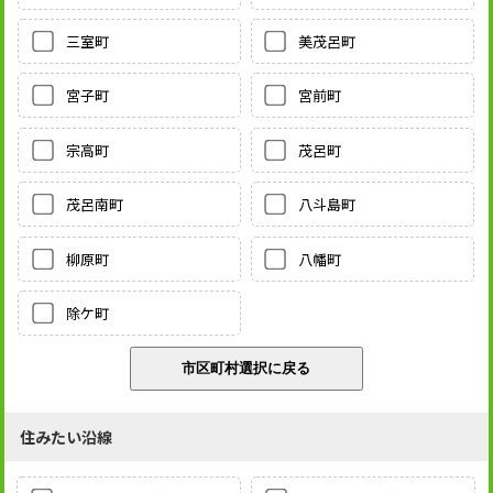
三室町
美茂呂町
宮子町
宮前町
宗高町
茂呂町
茂呂南町
八斗島町
柳原町
八幡町
除ケ町
住みたい沿線