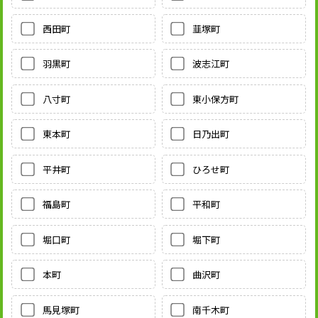
西田町
韮塚町
羽黒町
波志江町
八寸町
東小保方町
東本町
日乃出町
平井町
ひろせ町
福島町
平和町
堀口町
堀下町
本町
曲沢町
馬見塚町
南千木町