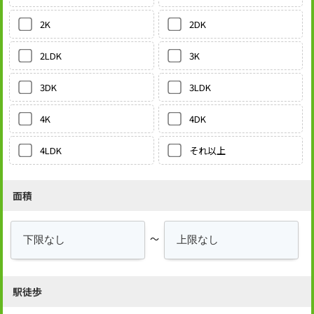
2DK
2K
3K
2LDK
3LDK
3DK
4DK
4K
それ以上
4LDK
面積
～
駅徒歩