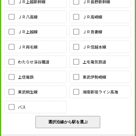
ＪＲ上越新幹線
ＪＲ長野新幹線
ＪＲ八高線
ＪＲ高崎線
ＪＲ上越線
ＪＲ吾妻線
ＪＲ両毛線
ＪＲ信越本線
わたらせ渓谷鐵道
上毛電気鉄道
上信電鉄
東武伊勢崎線
東武桐生線
湘南新宿ライン高海
バス