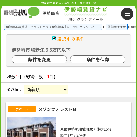
伊勢崎市 境新栄 9.5万円以下｜賃貸物件一覧
伊勢崎市の賃貸｜ピタットハウス伊勢崎店｜株式会社グランディール
賃貸物件検索
伊勢
選択中の条件
伊勢崎市 境新栄 9.5万円以下
条件を変更
条件を保存
棟数
1
件 (総物件数：
1
件)
並び順 ：
メゾンフォレストＢ
アパート
東武伊勢崎線
境町駅
/ 徒歩15分
築年8年 / 2階建