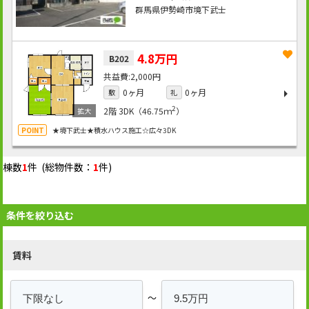
群馬県伊勢崎市境下武士
4.8万円
B202
2,000円
0ヶ月
0ヶ月
敷
礼
2
2階
3DK（46.75ｍ
）
★境下武士★積水ハウス施工☆広々3DK
棟数
1
件 (総物件数：
1
件)
条件を絞り込む
賃料
～