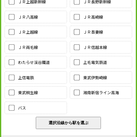
ＪＲ上越新幹線
ＪＲ長野新幹線
ＪＲ八高線
ＪＲ高崎線
ＪＲ上越線
ＪＲ吾妻線
ＪＲ両毛線
ＪＲ信越本線
わたらせ渓谷鐵道
上毛電気鉄道
上信電鉄
東武伊勢崎線
東武桐生線
湘南新宿ライン高海
バス