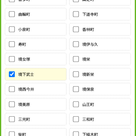
曲輪町
下道寺町
小泉町
香林町
寿町
境伊与久
境女塚
境栄
境下武士
境新栄
境西今井
境保泉
境美原
山王町
三光町
三和町
柴町
下植木町