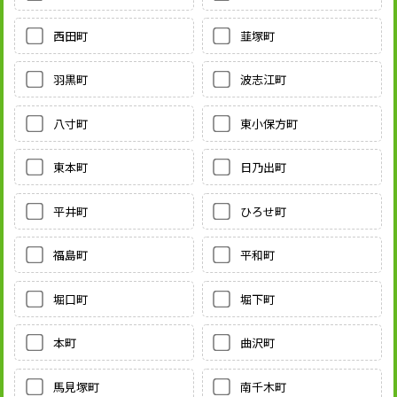
西田町
韮塚町
羽黒町
波志江町
八寸町
東小保方町
東本町
日乃出町
平井町
ひろせ町
福島町
平和町
堀口町
堀下町
本町
曲沢町
馬見塚町
南千木町