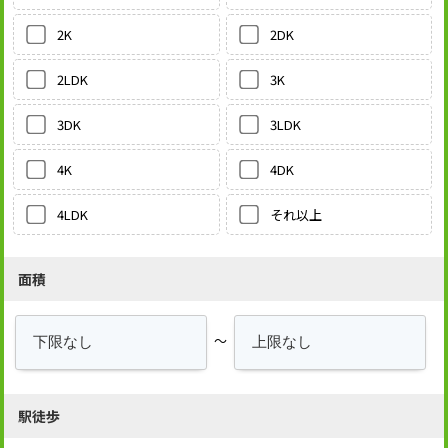
2DK
2K
3K
2LDK
3LDK
3DK
4DK
4K
それ以上
4LDK
面積
～
駅徒歩