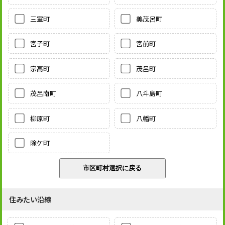
三室町
美茂呂町
宮子町
宮前町
宗高町
茂呂町
茂呂南町
八斗島町
柳原町
八幡町
除ケ町
住みたい沿線