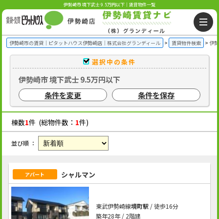
伊勢崎市 境下武士 9.5万円以下｜賃貸物件一覧
伊勢崎市の賃貸｜ピタットハウス伊勢崎店｜株式会社グランディール
賃貸物件検索
伊勢
選択中の条件
伊勢崎市 境下武士 9.5万円以下
条件を変更
条件を保存
棟数
1
件 (総物件数：
1
件)
並び順 ：
シャルマン
アパート
東武伊勢崎線
境町駅
/ 徒歩16分
築年28年 / 2階建