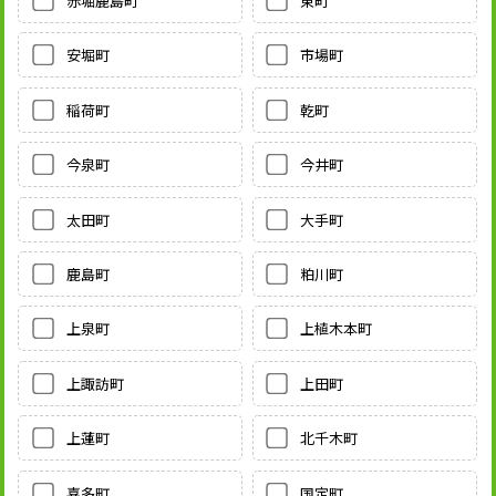
赤堀鹿島町
東町
安堀町
市場町
稲荷町
乾町
今泉町
今井町
太田町
大手町
鹿島町
粕川町
上泉町
上植木本町
上諏訪町
上田町
上蓮町
北千木町
喜多町
国定町