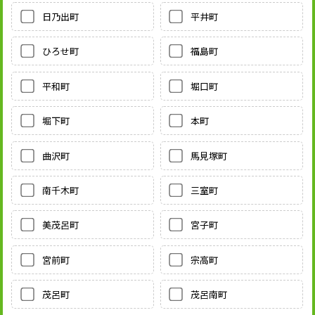
日乃出町
平井町
ひろせ町
福島町
平和町
堀口町
堀下町
本町
曲沢町
馬見塚町
南千木町
三室町
美茂呂町
宮子町
宮前町
宗高町
茂呂町
茂呂南町