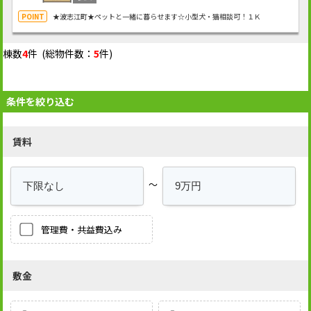
★波志江町★ペットと一緒に暮らせます☆小型犬・猫相談可！１Ｋ
棟数
4
件 (総物件数：
5
件)
条件を絞り込む
賃料
～
管理費・共益費込み
敷金