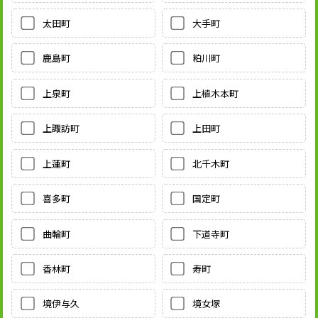
太田町
大手町
鹿島町
粕川町
上泉町
上植木本町
上諏訪町
上田町
上蓮町
北千木町
喜多町
国定町
曲輪町
下道寺町
香林町
寿町
境伊与久
境女塚