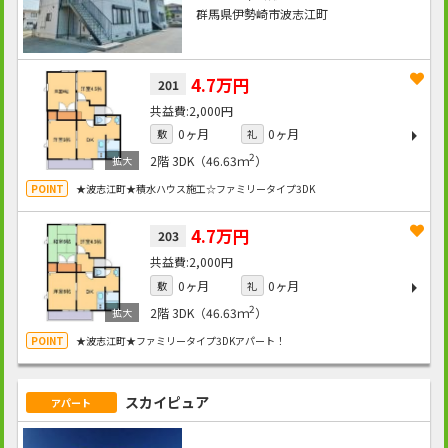
群馬県伊勢崎市波志江町
4.7万円
201
2,000円
0ヶ月
0ヶ月
敷
礼
2
2階
3DK（46.63ｍ
）
★波志江町★積水ハウス施工☆ファミリータイプ3DK
4.7万円
203
2,000円
0ヶ月
0ヶ月
敷
礼
2
2階
3DK（46.63ｍ
）
★波志江町★ファミリータイプ3DKアパート！
スカイピュア
アパート