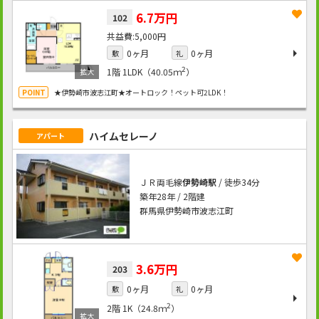
6.7万円
102
5,000円
0ヶ月
0ヶ月
敷
礼
2
1階
1LDK（40.05ｍ
）
★伊勢崎市波志江町★オートロック！ペット可2LDK！
ハイムセレーノ
アパート
ＪＲ両毛線
伊勢崎駅
/ 徒歩34分
築年28年 / 2階建
群馬県伊勢崎市波志江町
3.6万円
203
0ヶ月
0ヶ月
敷
礼
2
2階
1K（24.8ｍ
）