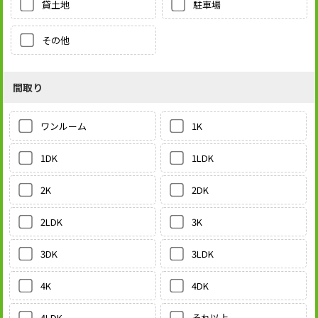
貸土地
駐車場
その他
間取り
1K
ワンルーム
1LDK
1DK
2DK
2K
3K
2LDK
3LDK
3DK
4DK
4K
それ以上
4LDK