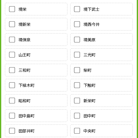
境栄
境下武士
境新栄
境西今井
境保泉
境美原
山王町
三光町
三和町
柴町
下植木町
下触町
昭和町
新栄町
田中島町
田中町
田部井町
中央町