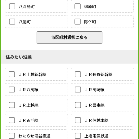
八斗島町
柳原町
八幡町
除ケ町
住みたい沿線
ＪＲ上越新幹線
ＪＲ長野新幹線
ＪＲ八高線
ＪＲ高崎線
ＪＲ上越線
ＪＲ吾妻線
ＪＲ両毛線
ＪＲ信越本線
わたらせ渓谷鐵道
上毛電気鉄道