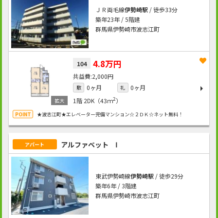
ＪＲ両毛線
伊勢崎駅
/ 徒歩33分
築年23年 / 5階建
群馬県伊勢崎市波志江町
4.8万円
104
2,000円
0ヶ月
0ヶ月
敷
礼
2
1階
2DK（43ｍ
）
★波志江町★エレベーター完備マンション☆２ＤＫ☆ネット無料！
アルファベット Ⅰ
アパート
東武伊勢崎線
伊勢崎駅
/ 徒歩29分
築年6年 / 3階建
群馬県伊勢崎市波志江町