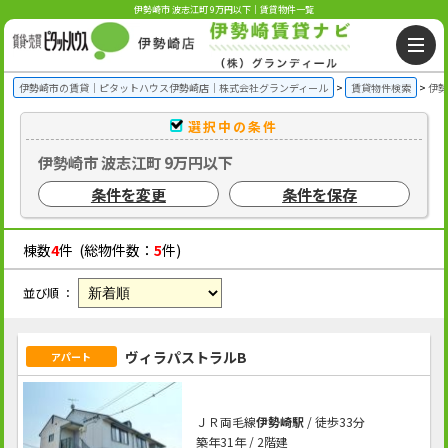
伊勢崎市 波志江町 9万円以下｜賃貸物件一覧
伊勢崎市の賃貸｜ピタットハウス伊勢崎店｜株式会社グランディール
賃貸物件検索
伊勢
選択中の条件
伊勢崎市 波志江町 9万円以下
条件を変更
条件を保存
棟数
4
件 (総物件数：
5
件)
並び順 ：
ヴィラパストラルB
アパート
ＪＲ両毛線
伊勢崎駅
/ 徒歩33分
築年31年 / 2階建