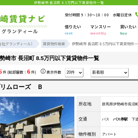
伊勢崎市 長沼町 8.5万円以下賃貸物件一覧
受付時間 9：30～18：00 水曜日定休
借りたい
マンスリー
買いたい
rent
monthly
buy
会社グランディール）
賃貸物件検索
伊勢崎市 長沼町 8.5万円以下賃貸物件
勢崎市 長沼町 8.5万円以下賃貸物件一覧
6
6
件 (総部屋数：
件)
表示件数
リムローズ Ｂ
所在地
群馬県伊勢崎市長沼
交通
バス
バス停駅
下道
物件種別
アパート