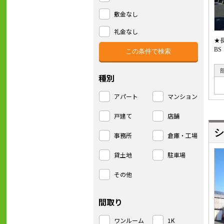
敷金なし
礼金なし
★
B
種別
アパート
マンション
戸建て
店舗
シ
事務所
倉庫・工場
貸土地
駐車場
その他
間取り
ワンルーム
1K