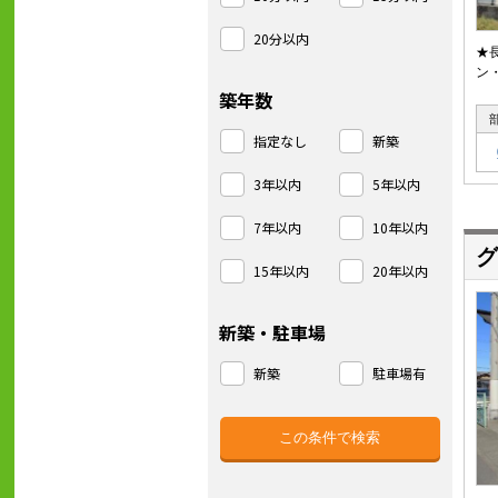
20分以内
★
ン
築年数
指定なし
新築
3年以内
5年以内
7年以内
10年以内
グ
15年以内
20年以内
新築・駐車場
新築
駐車場有