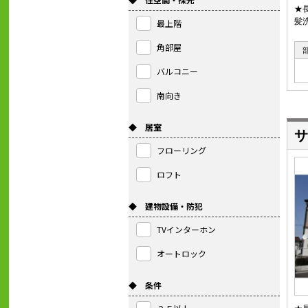
★
髪
最上階
角部屋
バルコニー
南向き
◆ 居室
サ
フローリング
ロフト
◆ 建物設備・防犯
TVインターホン
オートロック
◆ 条件