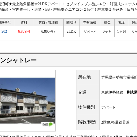
長沼町★最上階角部屋☆2LDKアパート！セブンイレブン徒歩４分！対面式システム
洗面台・室内物干し・追焚・BS・駐輪場☆エアコン２台付！駐車場２台込み！日当
部屋番号
賃料
共益 / 管理費
間取り
専有面積
敷金
礼金
保
2
202
6.8万円
6,000円 /
2LDK
0ヶ月
1ヶ月
0
50.9ｍ
ンシャトレー
所在地
群馬県伊勢崎市長沼
交通
東武伊勢崎線
剛志
物件種別
アパート
階数/構造
2階建/軽量鉄骨造