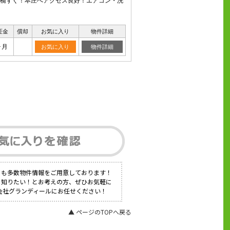
東大橋すぐ！本庄へアクセス良好！エアコン・洗
証金
償却
お気に入り
物件詳細
ヶ月
お気に入り
物件詳細
にも多数物件情報をご用意しております！
く知りたい！とお考えの方、ぜひお気軽に
式会社グランディールにお任せください！
▲ ページのTOPへ戻る