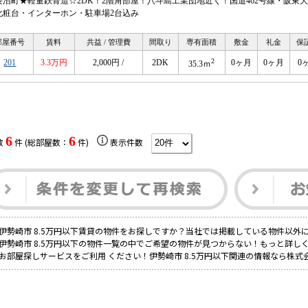
長沼町★軽量鉄骨造☆2DK！2階角部屋！八斗島工業団地近く！国道462号線・阪
化粧台・インターホン・駐車場2台込み
部屋番号
賃料
共益 / 管理費
間取り
専有面積
敷金
礼金
保
2
201
3.3万円
2,000円 /
2DK
0ヶ月
0ヶ月
0
35.3ｍ
6
6
数
件 (総部屋数：
件)
表示件数
伊勢崎市 8.5万円以下賃貸の物件をお探しですか？当社では掲載している物件以外
伊勢崎市 8.5万円以下の物件一覧の中でご希望の物件が見つからない！もっと詳し
お部屋探しサービスをご利用 ください！伊勢崎市 8.5万円以下関連の情報なら株