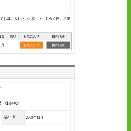
てお耳に入れたいお話・・・礼金０円。足腰
証金
償却
お気に入り
物件詳細
ヶ月
お気に入り
物件詳細
町
駅
徒歩60分
築年月
2009年12月