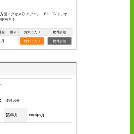
面アクセス◎ エアコン・BS・TVドアホ
好南向き！
証金
償却
お気に入り
物件詳細
ヶ月
お気に入り
物件詳細
町
駅
徒歩50分
築年月
1989年5月