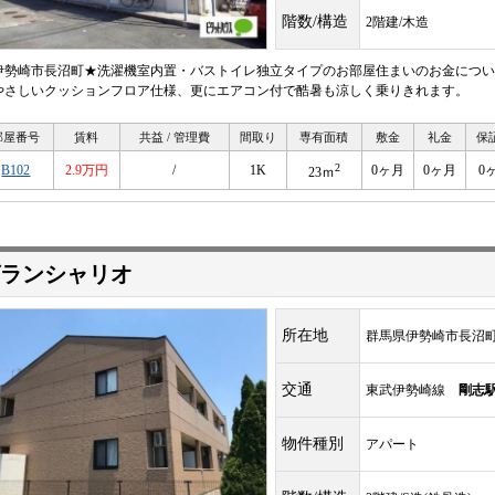
階数/構造
2階建/木造
伊勢崎市長沼町★洗濯機室内置・バストイレ独立タイプのお部屋住まいのお金につい
やさしいクッションフロア仕様、更にエアコン付で酷暑も涼しく乗りきれます。
部屋番号
賃料
共益 / 管理費
間取り
専有面積
敷金
礼金
保
2
B102
2.9万円
/
1K
0ヶ月
0ヶ月
0
23ｍ
ランシャリオ
所在地
群馬県伊勢崎市長沼
交通
東武伊勢崎線
剛志
物件種別
アパート