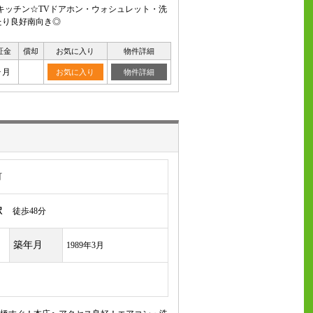
キッチン☆TVドアホン・ウォシュレット・洗
たり良好南向き◎
証金
償却
お気に入り
物件詳細
ヶ月
お気に入り
物件詳細
町
駅
徒歩48分
築年月
1989年3月