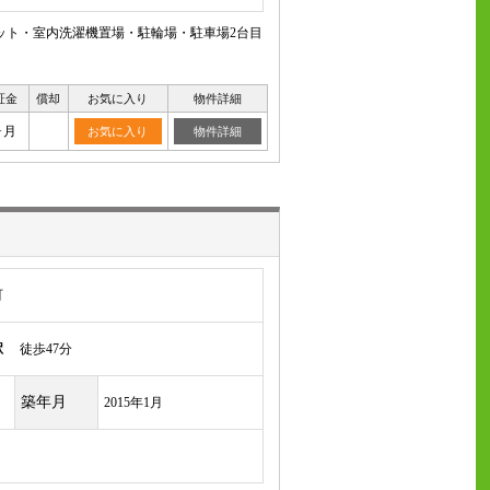
ット・室内洗濯機置場・駐輪場・駐車場2台目
証金
償却
お気に入り
物件詳細
ヶ月
お気に入り
物件詳細
町
駅
徒歩47分
築年月
2015年1月