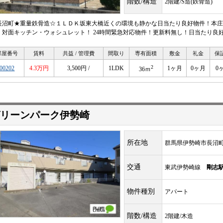
階数/構造
2階建/S造(鉄骨造)
長沼町★重量鉄骨造☆１ＬＤＫ坂東大橋近くの環境も静かな日当たり良好物件！本庄方
・対面キッチン・ウォシュレット！ 24時間緊急対応物件！更新料無し！日当たり良
部屋番号
賃料
共益 / 管理費
間取り
専有面積
敷金
礼金
保
2
00202
4.3万円
3,500円 /
1LDK
1ヶ月
0ヶ月
0
36ｍ
リーンパーク伊勢崎
所在地
群馬県伊勢崎市長沼
交通
東武伊勢崎線
剛志
物件種別
アパート
階数/構造
2階建/木造