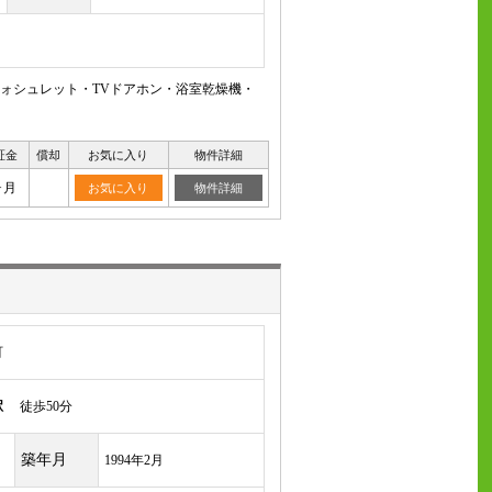
ォシュレット・TVドアホン・浴室乾燥機・
証金
償却
お気に入り
物件詳細
ヶ月
お気に入り
物件詳細
町
駅
徒歩50分
築年月
1994年2月