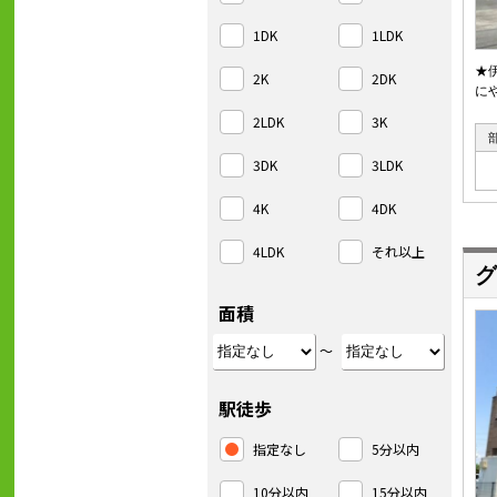
1DK
1LDK
★
2K
2DK
に
2LDK
3K
3DK
3LDK
4K
4DK
4LDK
それ以上
グ
面積
～
駅徒歩
指定なし
5分以内
10分以内
15分以内