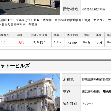
階数/構造
2階建/軽量鉄骨造
長沼町★カップル向け１ＬＤＫ上武大学・東京福祉大学通学可！追焚・エアコン・ウ
S・日当り良好南向き！角部屋！
部屋番号
賃料
共益 / 管理費
間取り
専有面積
敷金
礼金
保
2
101
5.5万円
3,000円 /
1LDK
0ヶ月
0ヶ月
0
45.4ｍ
ャトーヒルズ
所在地
群馬県伊勢崎市長沼
交通
東武伊勢崎線
剛志
物件種別
アパート