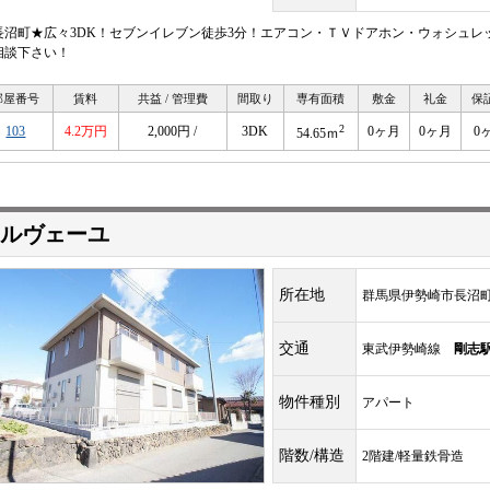
長沼町★広々3DK！セブンイレブン徒歩3分！エアコン・ＴＶドアホン・ウォシュレ
相談下さい！
部屋番号
賃料
共益 / 管理費
間取り
専有面積
敷金
礼金
保
2
103
4.2万円
2,000円 /
3DK
0ヶ月
0ヶ月
0
54.65ｍ
ルヴェーユ
所在地
群馬県伊勢崎市長沼
交通
東武伊勢崎線
剛志
物件種別
アパート
階数/構造
2階建/軽量鉄骨造