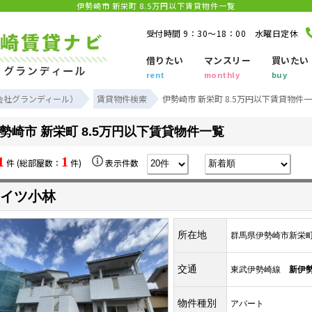
伊勢崎市 新栄町 8.5万円以下賃貸物件一覧
受付時間 9：30～18：00 水曜日定休
借りたい
マンスリー
買いたい
rent
monthly
buy
会社グランディール）
賃貸物件検索
伊勢崎市 新栄町 8.5万円以下賃貸物件
勢崎市 新栄町 8.5万円以下賃貸物件一覧
1
1
件 (総部屋数：
件)
表示件数
イツ小林
所在地
群馬県伊勢崎市新栄
交通
東武伊勢崎線
新伊
物件種別
アパート