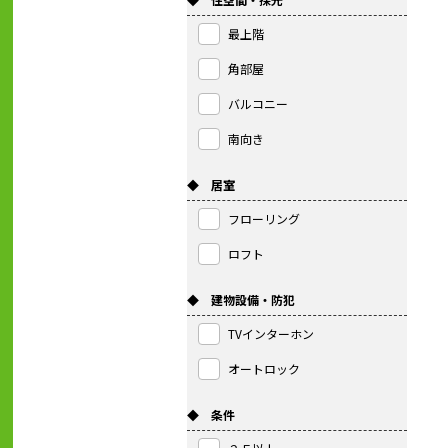
最上階
角部屋
バルコニー
南向き
◆ 居室
フローリング
ロフト
◆ 建物設備・防犯
TVインターホン
オートロック
◆ 条件