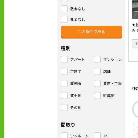
敷金なし
礼金なし
★
み
種別
アパート
マンション
戸建て
店舗
事務所
倉庫・工場
棟
貸土地
駐車場
その他
間取り
ワンルーム
1K