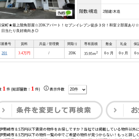
階数/構造
2階建/木造
新栄町★最上階角部屋☆2DKアパート！セブンイレブン徒歩３分！和室２部屋あり
！日当たり良好南向き◎
部屋番号
賃料
共益 / 管理費
間取り
専有面積
敷金
礼金
保
2
201
3.4万円
/
2DK
0ヶ月
0ヶ月
0
35.95ｍ
1
1
数
件 (総部屋数：
件)
表示件数
伊勢崎市 8.5万円以下賃貸の物件をお探しですか？当社では掲載している物件以外
伊勢崎市 8.5万円以下の物件一覧の中でご希望の物件が見つからない！もっと詳し