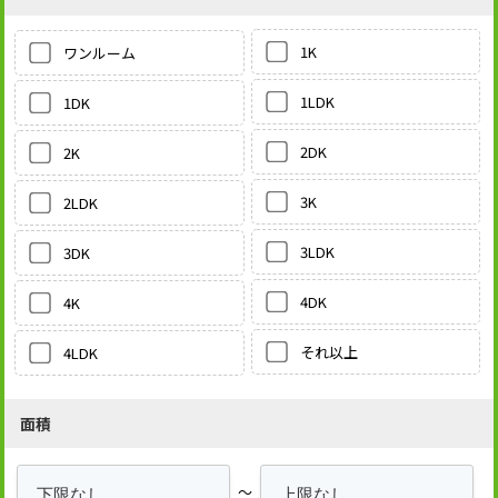
1K
ワンルーム
1LDK
1DK
2DK
2K
3K
2LDK
3LDK
3DK
4DK
4K
それ以上
4LDK
面積
～