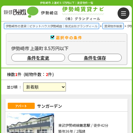
伊勢崎市 上蓮町 8.5万円以下｜賃貸物件一覧
伊勢崎市の賃貸｜ピタットハウス伊勢崎店｜株式会社グランディール
賃貸物件検索
伊勢
選択中の条件
伊勢崎市 上蓮町 8.5万円以下
条件を変更
条件を保存
棟数
1
件 (総物件数：
2
件)
並び順 ：
サンガーデン
アパート
東武伊勢崎線
剛志駅
/ 徒歩42分
築年36年 / 2階建