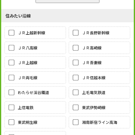
住みたい沿線
ＪＲ上越新幹線
ＪＲ長野新幹線
ＪＲ八高線
ＪＲ高崎線
ＪＲ上越線
ＪＲ吾妻線
ＪＲ両毛線
ＪＲ信越本線
わたらせ渓谷鐵道
上毛電気鉄道
上信電鉄
東武伊勢崎線
東武桐生線
湘南新宿ライン高海