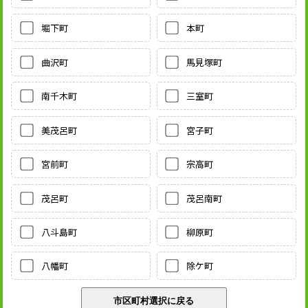
堀下町
本町
曲沢町
馬見塚町
南千木町
三室町
美茂呂町
宮子町
宮前町
宗高町
茂呂町
茂呂南町
八斗島町
柳原町
八幡町
除ケ町