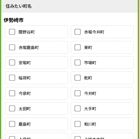
住みたい町名
伊勢崎市
間野谷町
赤堀今井町
赤堀鹿島町
東町
安堀町
市場町
稲荷町
乾町
今泉町
今井町
太田町
大手町
鹿島町
粕川町