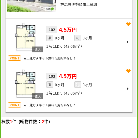
群馬県伊勢崎市上蓮町
4.5万円
102
0ヶ月
0ヶ月
敷
礼
2
1階
1LDK（43.06ｍ
）
★上蓮町★ネット無料☆更新料なし！
4.5万円
103
0ヶ月
0ヶ月
敷
礼
2
1階
1LDK（43.06ｍ
）
★上蓮町★ネット無料☆更新料なし！
棟数
1
件 (総物件数：
2
件)