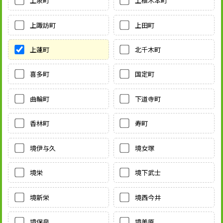
上泉町
上植木本町
上諏訪町
上田町
上蓮町
北千木町
喜多町
国定町
曲輪町
下道寺町
香林町
寿町
境伊与久
境女塚
境栄
境下武士
境新栄
境西今井
境保泉
境美原