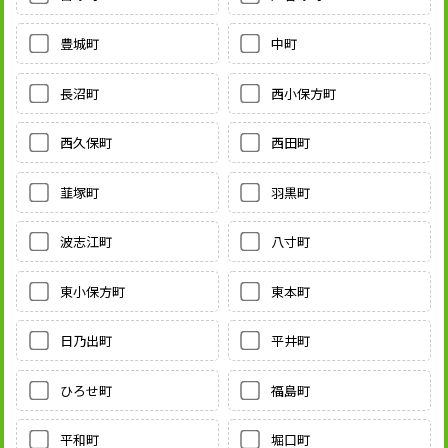
豊城町
中町
長沼町
西小保方町
西久保町
西田町
韮塚町
羽黒町
波志江町
八寸町
東小保方町
東本町
日乃出町
平井町
ひろせ町
福島町
平和町
堀口町