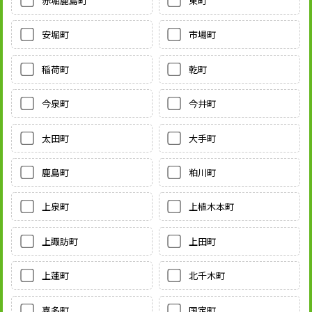
赤堀鹿島町
東町
安堀町
市場町
稲荷町
乾町
今泉町
今井町
太田町
大手町
鹿島町
粕川町
上泉町
上植木本町
上諏訪町
上田町
上蓮町
北千木町
喜多町
国定町