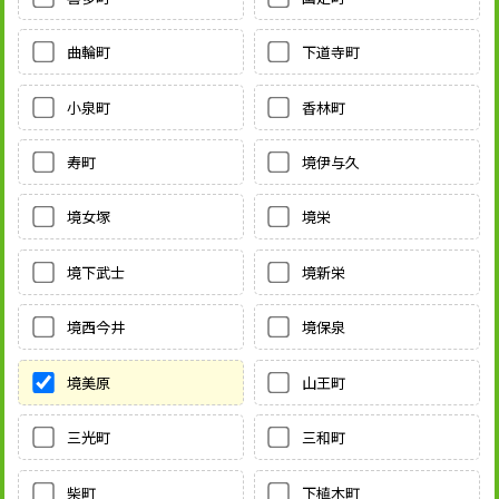
曲輪町
下道寺町
小泉町
香林町
寿町
境伊与久
境女塚
境栄
境下武士
境新栄
境西今井
境保泉
境美原
山王町
三光町
三和町
柴町
下植木町