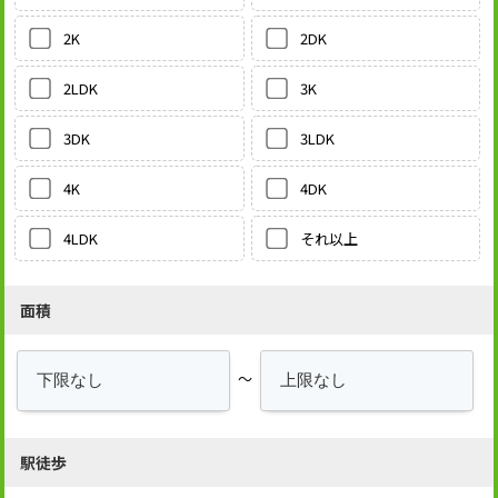
2DK
2K
3K
2LDK
3LDK
3DK
4DK
4K
それ以上
4LDK
面積
～
駅徒歩