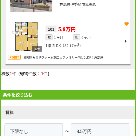
群馬県伊勢崎市境美原
5.8万円
101
1ヶ月
0ヶ月
敷
礼
2
1階
2LDK（52.17ｍ
）
境美原★ミサワホーム施工☆ファミリー向け2LDK！角部屋
棟数
1
件 (総物件数：
1
件)
条件を絞り込む
賃料
～