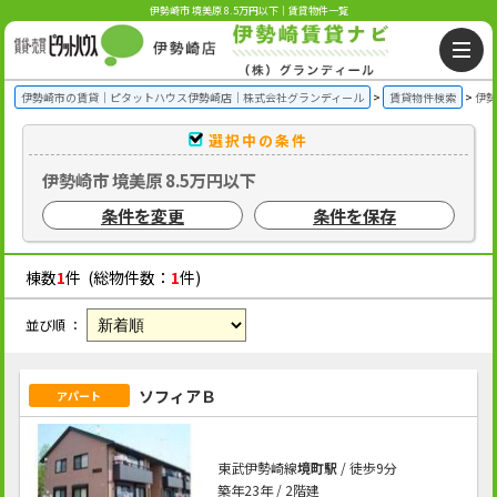
伊勢崎市 境美原 8.5万円以下｜賃貸物件一覧
伊勢崎市の賃貸｜ピタットハウス伊勢崎店｜株式会社グランディール
賃貸物件検索
伊勢
選択中の条件
伊勢崎市 境美原 8.5万円以下
条件を変更
条件を保存
棟数
1
件 (総物件数：
1
件)
並び順 ：
ソフィアＢ
アパート
東武伊勢崎線
境町駅
/ 徒歩9分
築年23年 / 2階建