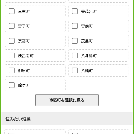
三室町
美茂呂町
宮子町
宮前町
宗高町
茂呂町
茂呂南町
八斗島町
柳原町
八幡町
除ケ町
住みたい沿線