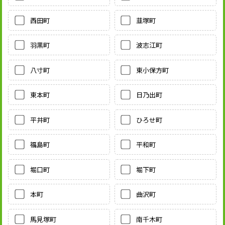
西田町
韮塚町
羽黒町
波志江町
八寸町
東小保方町
東本町
日乃出町
平井町
ひろせ町
福島町
平和町
堀口町
堀下町
本町
曲沢町
馬見塚町
南千木町