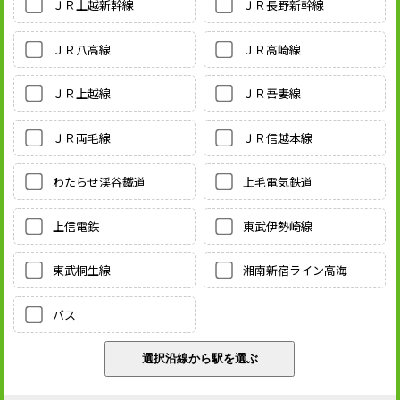
ＪＲ上越新幹線
ＪＲ長野新幹線
ＪＲ八高線
ＪＲ高崎線
ＪＲ上越線
ＪＲ吾妻線
ＪＲ両毛線
ＪＲ信越本線
わたらせ渓谷鐵道
上毛電気鉄道
上信電鉄
東武伊勢崎線
東武桐生線
湘南新宿ライン高海
バス