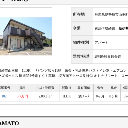
所在地
群馬県伊勢崎市山王
交通
東武伊勢崎線
新伊
物件種別
アパート
階数/構造
2階建/軽量鉄骨造
勢崎市山王町 1LDK リビング広々11帖 敷金・礼金無料バストイレ別・エアコ
ーズボックス 国道354号線すぐ！高崎、境方面アクセス良好◎ オトナリマート、ロ
部屋番号
賃料
共益 / 管理費
間取り
専有面積
敷金
礼金
保
2
102
3.7万円
2,000円 /
1LDK
0ヶ月
0ヶ月
0
35.3ｍ
AMATO