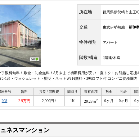
所在地
群馬県伊勢崎市山王
交通
東武伊勢崎線
新伊
物件種別
アパート
階数/構造
2階建/木造
介手数料無料！敷金・礼金無料！8月末まで初期費用が安い！夏トク！お引越し応援
コン1台・ウォシュレット・照明・ネットWi-Fi無料・3帖ロフト付 コンビニ徒歩圏
部屋番号
賃料
共益 / 管理費
間取り
専有面積
敷金
礼金
保
2
208
2.9万円
2,000円 /
1K
0ヶ月
0ヶ月
0
20.28ｍ
ュネスマンション