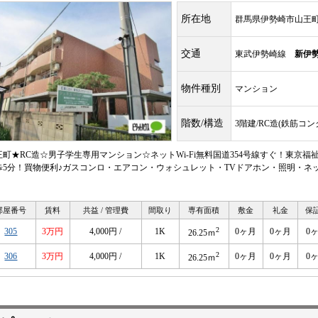
所在地
群馬県伊勢崎市山王
交通
東武伊勢崎線
新伊
物件種別
マンション
階数/構造
3階建/RC造(鉄筋コ
王町★RC造☆男子学生専用マンション☆ネットWi-Fi無料国道354号線すぐ！東京
歩5分！買物便利♪ガスコンロ・エアコン・ウォシュレット・TVドアホン・照明・ネッ
部屋番号
賃料
共益 / 管理費
間取り
専有面積
敷金
礼金
保
2
305
3万円
4,000円 /
1K
0ヶ月
0ヶ月
0
26.25ｍ
2
306
3万円
4,000円 /
1K
0ヶ月
0ヶ月
0
26.25ｍ