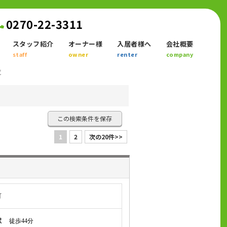
0270-22-3311
スタッフ紹介
オーナー様
入居者様へ
会社概要
staff
owner
renter
company
覧
この検索条件を保存
1
2
次の20件>>
町
駅
徒歩44分