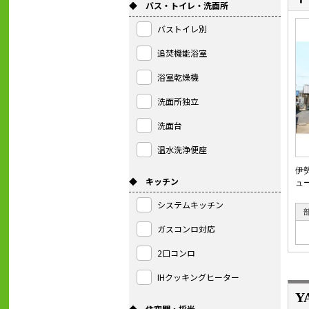
◆ バス・トイレ・洗面所
バストイレ別
追焚機能浴室
浴室乾燥機
洗面所独立
洗面台
温水洗浄便座
伊
◆ キッチン
ュ
システムキッチン
ガスコンロ対応
2口コンロ
IHクッキングヒーター
Y
◆ 住空間・採光