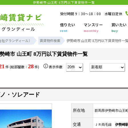
伊勢崎市 山王町 8万円以下賃貸物件一覧
受付時間 9：30～18：00 水曜日定休
借りたい
マンスリー
買いたい
rent
monthly
buy
会社グランディール）
賃貸物件検索
伊勢崎市 山王町 8万円以下賃貸物件一
勢崎市 山王町 8万円以下賃貸物件一覧
21
28
件 (総部屋数：
件)
表示件数
ノ・ソレアード
所在地
群馬県伊勢崎市山王
交通
ＪＲ両毛線
伊勢崎