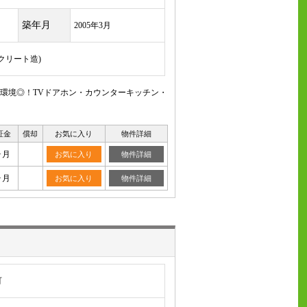
築年月
2005年3月
ンクリート造)
環境◎！TVドアホン・カウンターキッチン・
証金
償却
お気に入り
物件詳細
ヶ月
お気に入り
物件詳細
ヶ月
お気に入り
物件詳細
町