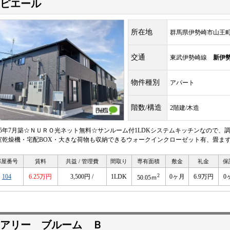
ピエール
所在地
群馬県伊勢崎市山王
交通
東武伊勢崎線
新伊
物件種別
アパート
階数/構造
2階建/木造
025年7月築☆ＮＵＲＯ光ネット無料☆サンルーム付1LDKシステムキッチンなので
室乾燥機・宅配BOX・大きな荷物も収納できるウォークインクローゼット有、畳まず
部屋番号
賃料
共益 / 管理費
間取り
専有面積
敷金
礼金
保
2
104
6.25万円
3,500円 /
1LDK
0ヶ月
6.9万円
0
50.05ｍ
アリー ブルーム Ｂ