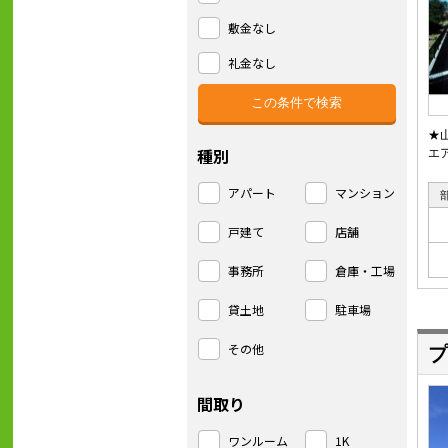
敷金なし
礼金なし
★
種別
エ
アパート
マンション
戸建て
店舗
事務所
倉庫・工場
貸土地
駐車場
その他
プ
間取り
ワンルーム
1K