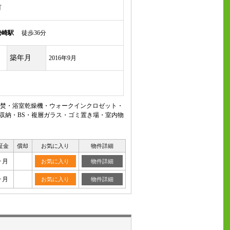
町
勢崎駅
徒歩36分
築年月
2016年9月
焚・浴室乾燥機・ウォークインクロゼット・
収納・BS・複層ガラス・ゴミ置き場・室内物
証金
償却
お気に入り
物件詳細
ヶ月
お気に入り
物件詳細
ヶ月
お気に入り
物件詳細