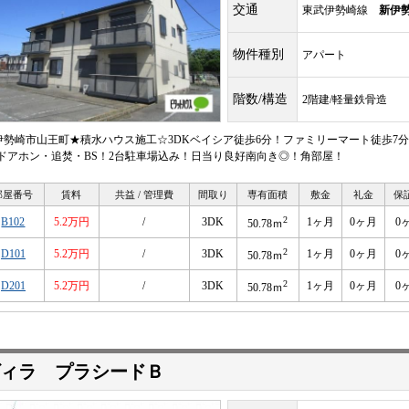
交通
東武伊勢崎線
新伊
物件種別
アパート
階数/構造
2階建/軽量鉄骨造
伊勢崎市山王町★積水ハウス施工☆3DKベイシア徒歩6分！ファミリーマート徒歩7
Vドアホン・追焚・BS！2台駐車場込み！日当り良好南向き◎！角部屋！
部屋番号
賃料
共益 / 管理費
間取り
専有面積
敷金
礼金
保
2
B102
5.2万円
/
3DK
1ヶ月
0ヶ月
0
50.78ｍ
2
D101
5.2万円
/
3DK
1ヶ月
0ヶ月
0
50.78ｍ
2
D201
5.2万円
/
3DK
1ヶ月
0ヶ月
0
50.78ｍ
ィラ プラシードＢ