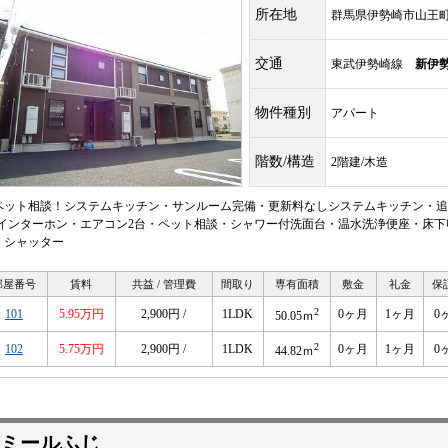
所在地
群馬県伊勢崎市山王
交通
東武伊勢崎線
新伊
物件種別
アパート
階数/構造
2階建/木造
ペット相談！システムキッチン・サンルーム完備・更新料なしシステムキッチン・追
Vインターホン・エアコン2台・ペット相談・シャワー付洗面台・温水洗浄便座・床下
・シャッター
部屋番号
賃料
共益 / 管理費
間取り
専有面積
敷金
礼金
保
2
101
5.95万円
2,900円 /
1LDK
0ヶ月
1ヶ月
0
50.05ｍ
2
102
5.75万円
2,900円 /
1LDK
0ヶ月
1ヶ月
0
44.82ｍ
ミールふじ