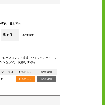
町
勢崎駅
徒歩32分
築年月
1986年10月
ン・2口ガスコンロ・追焚・ウォシュレット・シ
ーソン徒歩5分！閑静な住宅街
証金
償却
お気に入り
物件詳細
ヶ月
お気に入り
物件詳細