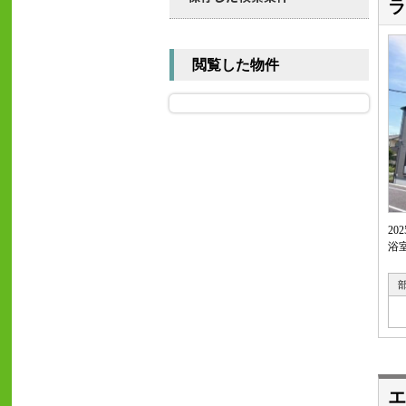
ラ
閲覧した物件
2
浴
エ