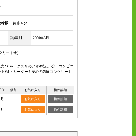
町
勢崎駅
徒歩37分
築年月
2000年3月
ンクリート造)
福祉大2ｋｍ！クスリのアオキ徒歩6分！コンビニ
トWi-Fiルーター！安心の鉄筋コンクリート
証金
償却
お気に入り
物件詳細
ヶ月
お気に入り
物件詳細
ヶ月
お気に入り
物件詳細