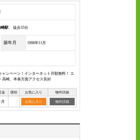
町
勢崎駅
徒歩35分
築年月
1998年11月
キャンペーン！インターネット月額無料！ エ
内・高崎、本条方面アクセス良好
証金
償却
お気に入り
物件詳細
ヶ月
お気に入り
物件詳細