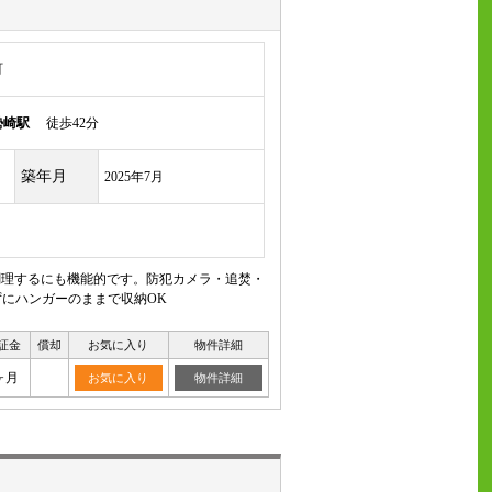
町
勢崎駅
徒歩42分
築年月
2025年7月
、調理するにも機能的です。防犯カメラ・追焚・
にハンガーのままで収納OK
証金
償却
お気に入り
物件詳細
ヶ月
お気に入り
物件詳細