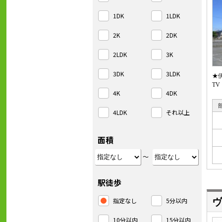
1DK
1LDK
2K
2DK
2LDK
3K
3DK
3LDK
★
T
4K
4DK
4LDK
それ以上
面積
～
駅徒歩
指定なし
5分以内
ヴ
10分以内
15分以内