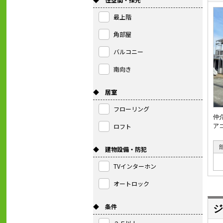
最上階
角部屋
バルコニー
南向き
◆ 居室
フローリング
仲
ロフト
ア
◆ 建物設備・防犯
TVインターホン
オートロック
◆ 条件
ジ