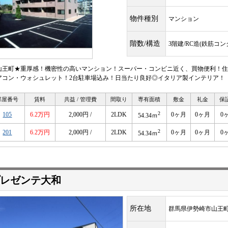
物件種別
マンション
階数/構造
3階建/RC造(鉄筋コ
山王町★重厚感！機密性の高いマンション！スーパー・コンビニ近く、買物便利！住
アコン・ウォシュレット！2台駐車場込み！日当たり良好◎イタリア製インテリア！
部屋番号
賃料
共益 / 管理費
間取り
専有面積
敷金
礼金
保
2
105
6.2万円
2,000円 /
2LDK
0ヶ月
0ヶ月
0
54.34ｍ
2
201
6.2万円
2,000円 /
2LDK
0ヶ月
0ヶ月
0
54.34ｍ
レゼンテ大和
所在地
群馬県伊勢崎市山王