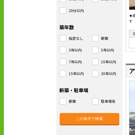
20分以内
★
す
築年数
指定なし
新築
3年以内
5年以内
7年以内
10年以内
ア
15年以内
20年以内
新築・駐車場
新築
駐車場有