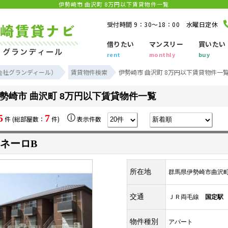
伊勢崎市 曲沢町 8万円以下賃貸物件一覧
受付時間 9：30～18：00 水曜日定休
借りたい
マンスリー
買いたい
rent
monthly
buy
会社グランディール）
賃貸物件検索
伊勢崎市 曲沢町 8万円以下賃貸物件一
勢崎市 曲沢町 8万円以下賃貸物件一覧
5
7
件 (総部屋数：
件)
表示件数
ネーロB
所在地
群馬県伊勢崎市曲沢
交通
ＪＲ両毛線
国定駅
物件種別
アパート