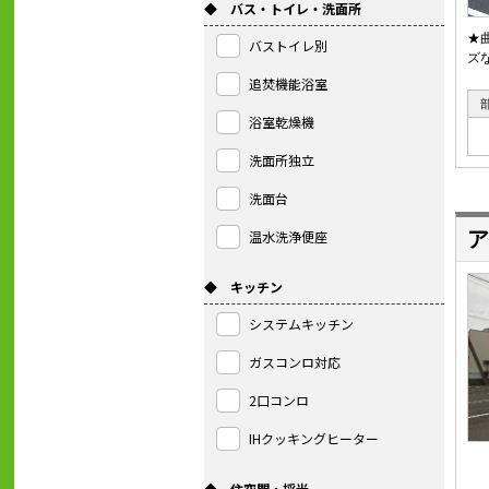
◆ バス・トイレ・洗面所
★
バストイレ別
ズ
追焚機能浴室
浴室乾燥機
洗面所独立
洗面台
温水洗浄便座
ア
◆ キッチン
システムキッチン
ガスコンロ対応
2口コンロ
IHクッキングヒーター
◆ 住空間・採光