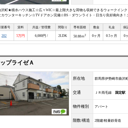
曲沢町★積水ハウス施工☆広々WIC☆最上階大きな荷物も収納できるウォークイン
なカウンターキッチン☆TVドアホン完備☆BS・ダウンライト・日当り良好南向き！
部屋番号
賃料
共益 / 管理費
間取り
専有面積
敷金
礼金
保
2
202
5万円
6,000円 /
2LDK
0ヶ月
0.5ヶ月
0
50.88ｍ
ップライゼＡ
所在地
群馬県伊勢崎市曲沢
交通
ＪＲ両毛線
国定駅
物件種別
アパート
階数/構造
2階建/軽量鉄骨造