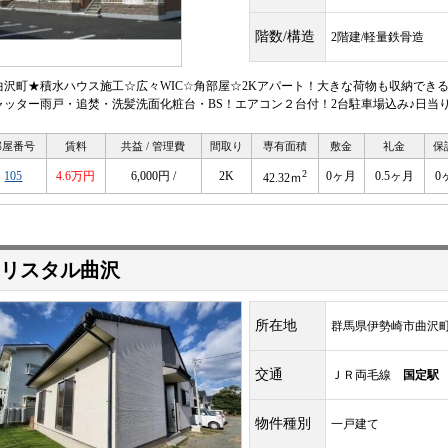
階数/構造
2階建/軽量鉄骨造
曲沢町★積水ハウス施工☆広々WIC☆角部屋☆2Kアパート！大きな荷物も収納でき
ャッター雨戸・追焚・洗髪洗面化粧台・BS！エアコン２台付！2台駐車場込み♪日当
部屋番号
賃料
共益 / 管理費
間取り
専有面積
敷金
礼金
保
2
105
4.6万円
6,000円 /
2K
0ヶ月
0.5ヶ月
0
42.32ｍ
リスタル曲沢
所在地
群馬県伊勢崎市曲沢
交通
ＪＲ両毛線
国定駅
物件種別
一戸建て