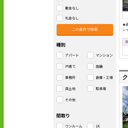
敷金なし
礼金なし
★
シ
種別
アパート
マンション
戸建て
店舗
ク
事務所
倉庫・工場
貸土地
駐車場
その他
間取り
ワンルーム
1K