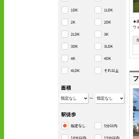
1DK
1LDK
2K
2DK
★
ウ
2LDK
3K
3DK
3LDK
4K
4DK
4LDK
それ以上
フ
面積
～
駅徒歩
指定なし
5分以内
10分以内
15分以内