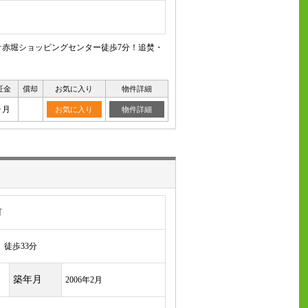
オ赤堀ショッピングセンター徒歩7分！追焚・
証金
償却
お気に入り
物件詳細
ヶ月
お気に入り
物件詳細
町
徒歩33分
築年月
2006年2月