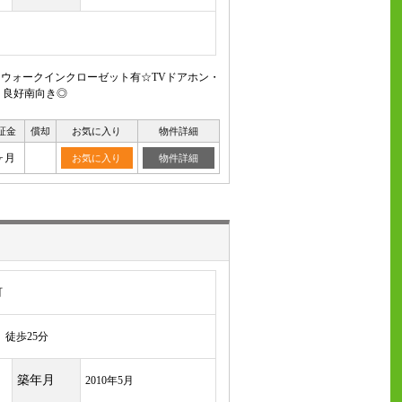
るウォークインクローゼット有☆TVドアホン・
り良好南向き◎
証金
償却
お気に入り
物件詳細
ヶ月
お気に入り
物件詳細
町
徒歩25分
築年月
2010年5月