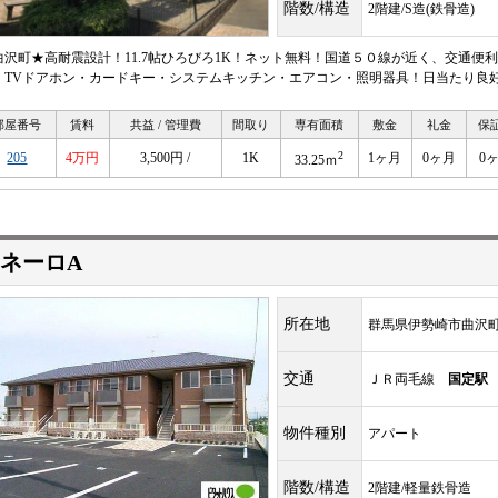
階数/構造
2階建/S造(鉄骨造)
曲沢町★高耐震設計！11.7帖ひろびろ1K！ネット無料！国道５０線が近く、交通便
 TVドアホン・カードキー・システムキッチン・エアコン・照明器具！日当たり良
部屋番号
賃料
共益 / 管理費
間取り
専有面積
敷金
礼金
保
2
205
4万円
3,500円 /
1K
1ヶ月
0ヶ月
0
33.25ｍ
ネーロA
所在地
群馬県伊勢崎市曲沢
交通
ＪＲ両毛線
国定駅
物件種別
アパート
階数/構造
2階建/軽量鉄骨造