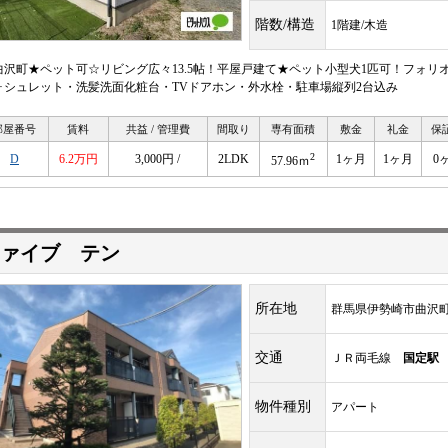
階数/構造
1階建/木造
曲沢町★ペット可☆リビング広々13.5帖！平屋戸建て★ペット小型犬1匹可！フォリ
ォシュレット・洗髪洗面化粧台・TVドアホン・外水栓・駐車場縦列2台込み
部屋番号
賃料
共益 / 管理費
間取り
専有面積
敷金
礼金
保
2
D
6.2万円
3,000円 /
2LDK
1ヶ月
1ヶ月
0
57.96ｍ
ァイブ テン
所在地
群馬県伊勢崎市曲沢
交通
ＪＲ両毛線
国定駅
物件種別
アパート