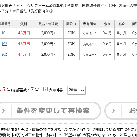
曲沢町★ペット可☆リフォーム済◎2DK！角部屋！国道50号線すぐ！桐生方面への
歩７分！☆日当たり良好南向き◎
部屋番号
賃料
共益 / 管理費
間取り
専有面積
敷金
礼金
保
2
101
4.3万円
2,000円 /
2DK
0ヶ月
0ヶ月
0
39.04ｍ
2
102
4.3万円
2,000円 /
2DK
0ヶ月
0ヶ月
0
39.04ｍ
2
202
4.4万円
2,000円 /
2DK
0ヶ月
0ヶ月
0
39.04ｍ
5
7
数
件 (総部屋数：
件)
表示件数
伊勢崎市 8万円以下賃貸の物件をお探しですか？当社では掲載している物件以外に
伊勢崎市 8万円以下の物件一覧の中でご希望の物件が見つからない！もっと詳しく