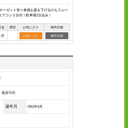
クローゼット有☆食後お皿を下げるのもスムー
エアコン２台付！駐車場2台込み！
証金
償却
お気に入り
物件詳細
ヶ月
お気に入り
物件詳細
町
徒歩32分
築年月
1992年4月