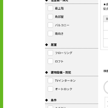
★
最上階
徒
角部屋
バルコニー
南向き
◆ 居室
フローリング
ロフト
棟
◆ 建物設備・防犯
TVインターホン
オートロック
◆ 条件