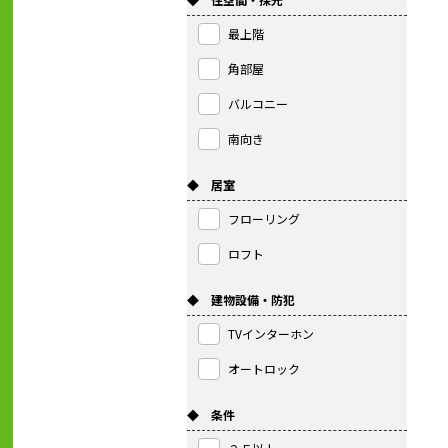
最上階
角部屋
バルコニー
南向き
◆ 居室
フローリング
ロフト
◆ 建物設備・防犯
TVインターホン
オートロック
◆ 条件