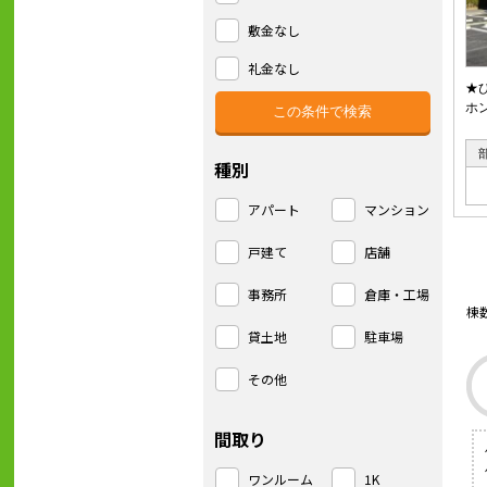
敷金なし
礼金なし
★
ホ
種別
アパート
マンション
戸建て
店舗
事務所
倉庫・工場
棟
貸土地
駐車場
その他
間取り
ワンルーム
1K