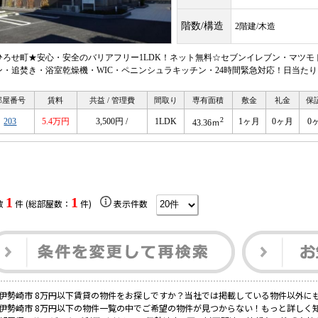
階数/構造
2階建/木造
ひろせ町★安心・安全のバリアフリー1LDK！ネット無料☆セブンイレブン・マツモ
ン・追焚き・浴室乾燥機・WIC・ペニンシュラキッチン・24時間緊急対応！日当た
部屋番号
賃料
共益 / 管理費
間取り
専有面積
敷金
礼金
保
2
203
5.4万円
3,500円 /
1LDK
1ヶ月
0ヶ月
0
43.36ｍ
1
1
数
件 (総部屋数：
件)
表示件数
伊勢崎市 8万円以下賃貸の物件をお探しですか？当社では掲載している物件以外に
伊勢崎市 8万円以下の物件一覧の中でご希望の物件が見つからない！もっと詳しく