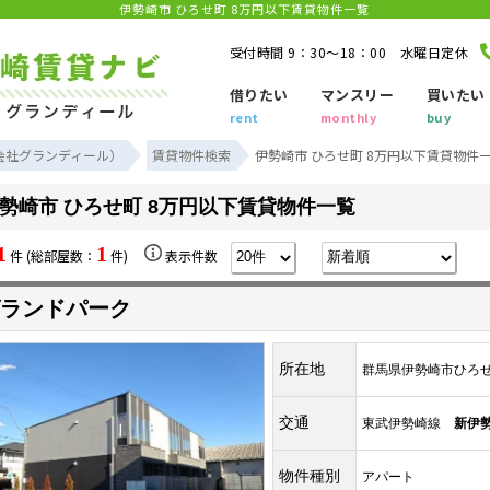
伊勢崎市 ひろせ町 8万円以下賃貸物件一覧
受付時間 9：30～18：00 水曜日定休
借りたい
マンスリー
買いたい
rent
monthly
buy
会社グランディール）
賃貸物件検索
伊勢崎市 ひろせ町 8万円以下賃貸物件
勢崎市 ひろせ町 8万円以下賃貸物件一覧
1
1
件 (総部屋数：
件)
表示件数
ランドパーク
所在地
群馬県伊勢崎市ひろ
交通
東武伊勢崎線
新伊
物件種別
アパート