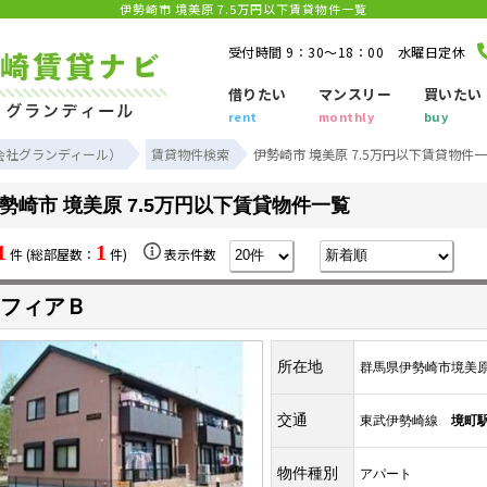
伊勢崎市 境美原 7.5万円以下賃貸物件一覧
受付時間 9：30～18：00 水曜日定休
借りたい
マンスリー
買いたい
rent
monthly
buy
会社グランディール）
賃貸物件検索
伊勢崎市 境美原 7.5万円以下賃貸物件
勢崎市 境美原 7.5万円以下賃貸物件一覧
1
1
件 (総部屋数：
件)
表示件数
フィアＢ
所在地
群馬県伊勢崎市境美
交通
東武伊勢崎線
境町
物件種別
アパート