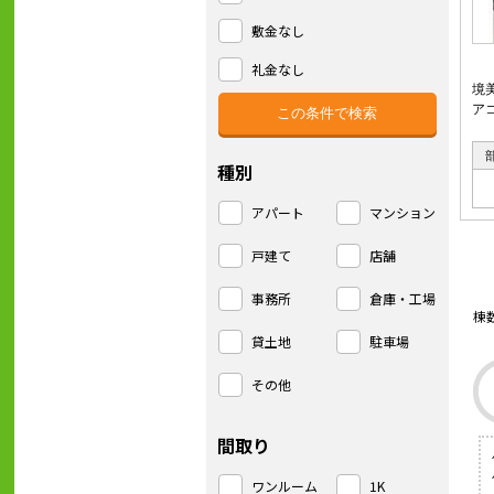
敷金なし
礼金なし
境
ア
種別
アパート
マンション
戸建て
店舗
事務所
倉庫・工場
棟
貸土地
駐車場
その他
間取り
ワンルーム
1K