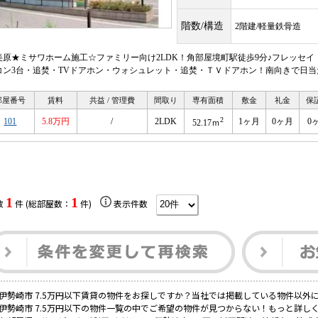
階数/構造
2階建/軽量鉄骨造
美原★ミサワホーム施工☆ファミリー向け2LDK！角部屋境町駅徒歩9分♪フレッセ
コン3台・追焚・TVドアホン・ウォシュレット・追焚・ＴＶドアホン！南向きで日
部屋番号
賃料
共益 / 管理費
間取り
専有面積
敷金
礼金
保
2
101
5.8万円
/
2LDK
1ヶ月
0ヶ月
0
52.17ｍ
1
1
数
件 (総部屋数：
件)
表示件数
伊勢崎市 7.5万円以下賃貸の物件をお探しですか？当社では掲載している物件以外
伊勢崎市 7.5万円以下の物件一覧の中でご希望の物件が見つからない！もっと詳し