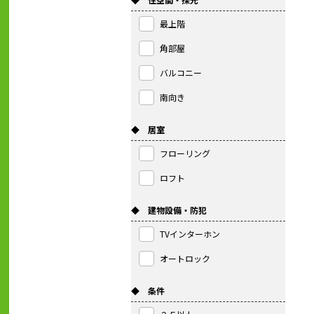
最上階
角部屋
バルコニー
南向き
◆ 居室
フローリング
ロフト
◆ 建物設備・防犯
TVインターホン
オートロック
◆ 条件