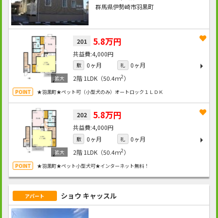
群馬県伊勢崎市羽黒町
5.8万円
201
4,000円
0ヶ月
0ヶ月
敷
礼
2
2階
1LDK（50.4ｍ
）
★羽黒町★ペット可（小型犬のみ）オートロック１ＬＤＫ
5.8万円
202
4,000円
0ヶ月
0ヶ月
敷
礼
2
2階
1LDK（50.4ｍ
）
★羽黒町★ペット小型犬可★インターネット無料！
ショウ キャッスル
アパート