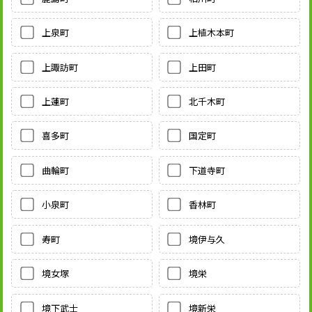
上泉町
上植木本町
上諏訪町
上田町
上蓮町
北千木町
喜多町
国定町
曲輪町
下道寺町
小泉町
香林町
寿町
境伊与久
境女塚
境栄
境下武士
境新栄