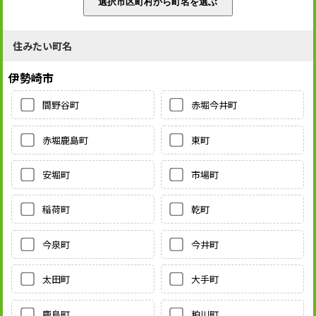
住みたい町名
伊勢崎市
間野谷町
赤堀今井町
赤堀鹿島町
東町
安堀町
市場町
稲荷町
乾町
今泉町
今井町
太田町
大手町
鹿島町
粕川町