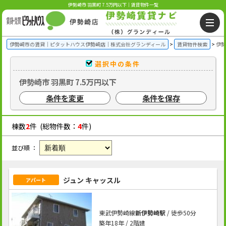
伊勢崎市 羽黒町 7.5万円以下｜賃貸物件一覧
伊勢崎市の賃貸｜ピタットハウス伊勢崎店｜株式会社グランディール
賃貸物件検索
伊勢
選択中の条件
伊勢崎市 羽黒町 7.5万円以下
条件を変更
条件を保存
棟数
2
件 (総物件数：
4
件)
並び順 ：
ジュン キャッスル
アパート
東武伊勢崎線
新伊勢崎駅
/ 徒歩50分
築年18年 / 2階建