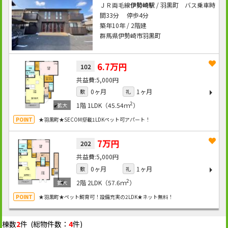
ＪＲ両毛線
伊勢崎駅
/ 羽黒町 バス乗車時
間33分 停歩4分
築年10年 / 2階建
群馬県伊勢崎市羽黒町
6.7万円
102
5,000円
0ヶ月
1ヶ月
敷
礼
2
1階
1LDK（45.54ｍ
）
★羽黒町★SECOM搭載1LDKペット可アパート！
7万円
202
5,000円
0ヶ月
1ヶ月
敷
礼
2
2階
2LDK（57.6ｍ
）
★羽黒町★ペット飼育可！設備充実の2LDK★ネット無料！
棟数
2
件 (総物件数：
4
件)