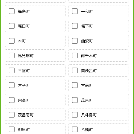
福島町
平和町
堀口町
堀下町
本町
曲沢町
馬見塚町
南千木町
三室町
美茂呂町
宮子町
宮前町
宗高町
茂呂町
茂呂南町
八斗島町
柳原町
八幡町