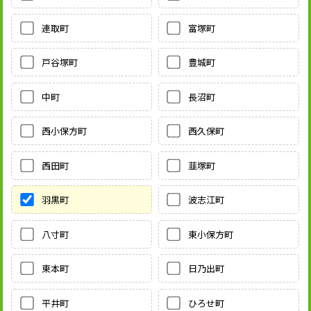
連取町
富塚町
戸谷塚町
豊城町
中町
長沼町
西小保方町
西久保町
西田町
韮塚町
羽黒町
波志江町
八寸町
東小保方町
東本町
日乃出町
平井町
ひろせ町