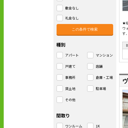
敷金なし
礼金なし
★
ウ
す
種別
アパート
マンション
戸建て
店舗
事務所
倉庫・工場
ヴ
貸土地
駐車場
その他
間取り
ワンルーム
1K