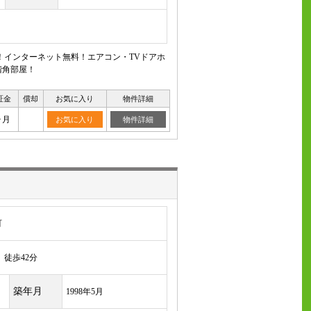
！インターネット無料！エアコン・TVドアホ
階角部屋！
証金
償却
お気に入り
物件詳細
ヶ月
お気に入り
物件詳細
町
徒歩42分
築年月
1998年5月