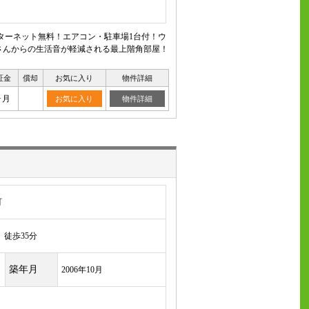
ターネット無料！エアコン・駐車場1台付！ウ
さんからの生活音が軽減される最上階角部屋！
証金
償却
お気に入り
物件詳細
ヶ月
お気に入り
物件詳細
町
徒歩35分
築年月
2006年10月