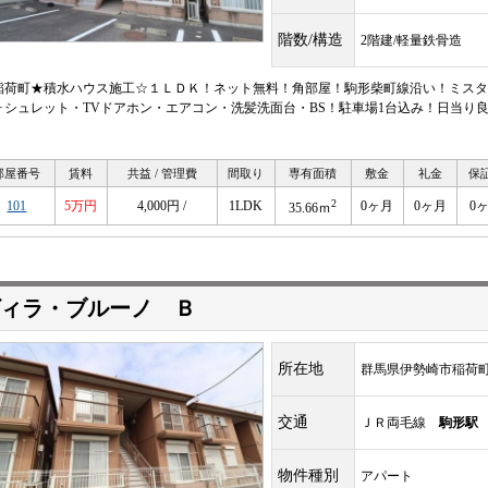
階数/構造
2階建/軽量鉄骨造
稲荷町★積水ハウス施工☆１ＬＤＫ！ネット無料！角部屋！駒形柴町線沿い！ミスタ
ォシュレット・TVドアホン・エアコン・洗髪洗面台・BS！駐車場1台込み！日当り
。
部屋番号
賃料
共益 / 管理費
間取り
専有面積
敷金
礼金
保
2
101
5万円
4,000円 /
1LDK
0ヶ月
0ヶ月
0
35.66ｍ
ィラ・ブルーノ Ｂ
所在地
群馬県伊勢崎市稲荷
交通
ＪＲ両毛線
駒形駅
物件種別
アパート