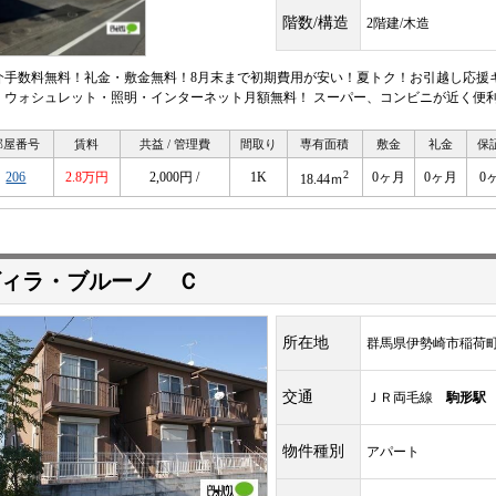
階数/構造
2階建/木造
介手数料無料！礼金・敷金無料！8月末まで初期費用が安い！夏トク！お引越し応援キ
・ウォシュレット・照明・インターネット月額無料！ スーパー、コンビニが近く便
部屋番号
賃料
共益 / 管理費
間取り
専有面積
敷金
礼金
保
2
206
2.8万円
2,000円 /
1K
0ヶ月
0ヶ月
0
18.44ｍ
ィラ・ブルーノ Ｃ
所在地
群馬県伊勢崎市稲荷
交通
ＪＲ両毛線
駒形駅
物件種別
アパート