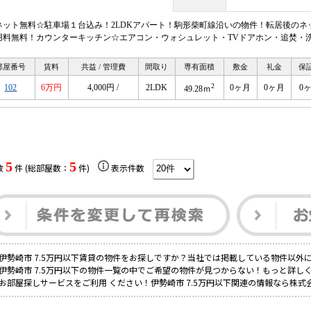
ネット無料☆駐車場１台込み！2LDKアパート！駒形柴町線沿いの物件！転居後の
用料無料！カウンターキッチン☆エアコン・ウォシュレット・TVドアホン・追焚・
部屋番号
賃料
共益 / 管理費
間取り
専有面積
敷金
礼金
保
2
102
6万円
4,000円 /
2LDK
0ヶ月
0ヶ月
0
49.28ｍ
5
5
数
件 (総部屋数：
件)
表示件数
伊勢崎市 7.5万円以下賃貸の物件をお探しですか？当社では掲載している物件以外
伊勢崎市 7.5万円以下の物件一覧の中でご希望の物件が見つからない！もっと詳し
お部屋探しサービスをご利用 ください！伊勢崎市 7.5万円以下関連の情報なら株