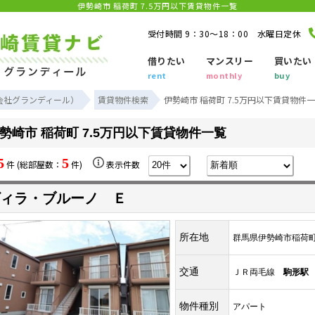
伊勢崎市 稲荷町 7.5万円以下賃貸物件一覧
受付時間 9：30～18：00 水曜日定休
借りたい
マンスリー
買いたい
rent
monthly
buy
会社グランディール）
賃貸物件検索
伊勢崎市 稲荷町 7.5万円以下賃貸物件
勢崎市 稲荷町 7.5万円以下賃貸物件一覧
5
5
件 (総部屋数：
件)
表示件数
ィラ・ブルーノ Ｅ
所在地
群馬県伊勢崎市稲荷
交通
ＪＲ両毛線
駒形駅
物件種別
アパート