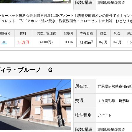
階数/構造
2階建/軽量鉄骨造
ンターネット無料☆最上階角部屋1LDKアパート！駒形柴町線沿いの物件です！イン
シュレット・TVドアホン・追い焚き・洗髪洗面台・クローゼット☆上階、おとなり
部屋番号
賃料
共益 / 管理費
間取り
専有面積
敷金
礼金
保
2
201
5.1万円
4,000円 /
1LDK
0ヶ月
0ヶ月
0
31.63ｍ
ィラ・ブルーノ Ｇ
所在地
群馬県伊勢崎市稲荷
交通
ＪＲ両毛線
駒形駅
物件種別
アパート
階数/構造
2階建/軽量鉄骨造