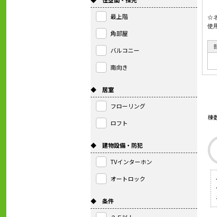
最上階
☆
使
角部屋
バルコニー
南向き
◆ 居室
フローリング
棟
ロフト
◆ 建物設備・防犯
TVインターホン
オートロック
◆ 条件