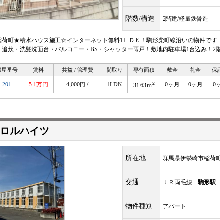
階数/構造
2階建/軽量鉄骨造
稲荷町★積水ハウス施工☆インターネット無料1ＬＤＫ！駒形柴町線沿いの物件です
・追炊・洗髪洗面台・バルコニー・BS・シャッター雨戸！敷地内駐車場1台込み！2
部屋番号
賃料
共益 / 管理費
間取り
専有面積
敷金
礼金
保
2
201
5.1万円
4,000円 /
1LDK
0ヶ月
0ヶ月
0
31.63ｍ
ロルハイツ
所在地
群馬県伊勢崎市稲荷
交通
ＪＲ両毛線
駒形駅
物件種別
アパート