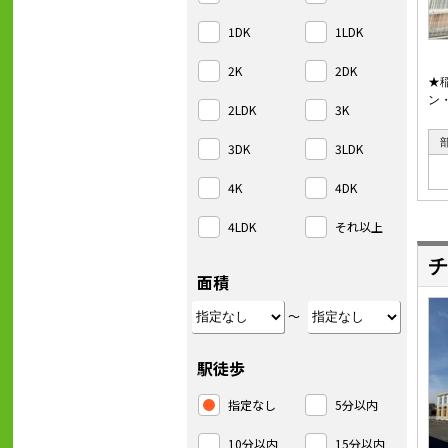
1DK
1LDK
2K
2DK
★
ン
2LDK
3K
3DK
3LDK
4K
4DK
4LDK
それ以上
チ
面積
～
駅徒歩
指定なし
5分以内
10分以内
15分以内