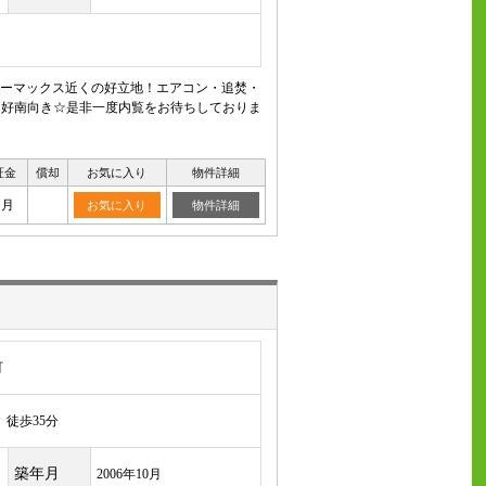
ーマックス近くの好立地！エアコン・追焚・
良好南向き☆是非一度内覧をお待ちしておりま
証金
償却
お気に入り
物件詳細
ヶ月
お気に入り
物件詳細
町
徒歩35分
築年月
2006年10月